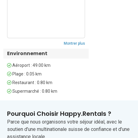
atmosphère paisible et son accès facile 
aux villes balnéaires voisines, Medveja 
est une destination idéale pour une 
escapade relaxante. Le restaurant le 
plus proche se trouve à 2 minutes à 
pied, et une épicerie est accessible en 
moins de 10 minutes à pied.

Montrer plus
Pour une journée culturelle, la ville 
Environnement
historique de Rijeka et les charmantes 
villes istriennes de Labin et Rabac sont 
Aéroport : 49.00 km
toutes situées à moins de 50 minutes 
Plage : 0.05 km
en voiture.

Restaurant : 0.80 km
L'aéroport international le plus proche 
Supermarché : 0.80 km
est celui de Rijeka, situé à environ 1 
heure de route du logement.

Pourquoi Choisir Happy.Rentals ?
Parce que nous organisons votre séjour idéal, avec le
soutien d'une multinationale suisse de confiance et d'une
Couchages

Salon

assistance locale.