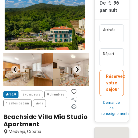
De
96
par nuit
Arrivée
Départ
❮
❯
Réservez
votre
séjour
10.0
2 voyageurs
0 chambres
Demande
1 salles de bain
Wi-Fi
de
renseignements
Beachside Villa Mia Studio
Apartment
Medveja, Croatia