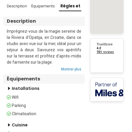
Règles et conditions
Description
Équipements
Avis
Envi
Description
Imprégnez-vous de la magie sereine de 
la Riviera d'Opatija, en Croatie, dans ce 
studio avec vue sur la mer, idéal pour un 
séjour à deux. Savourez vos apéritifs 
sur la terrasse et profitez d'après-midis 
de farniente sur la plage.

Montrer plus
Ce logement climatisé est niché à flanc 
Équipements
de colline, surplombant la mer, à 
quelques pas seulement de la plage de 
Installations
Medveja. Il est situé au rez-de-
Wifi
chaussée d’un immeuble de deux 
étages et dispose d’une terrasse privée.

Parking
Climatisation
Le logement comprend un espace de 
vie ouvert et fonctionnel avec une 
Cuisine
petite cuisine, un lit double, un comptoir 