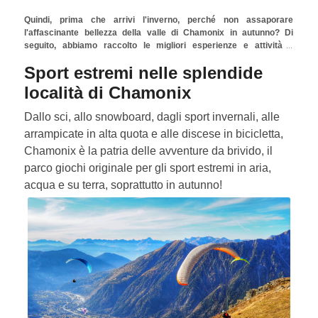
scalatori, appassionati di mountain bike, amanti della natura,
Quindi, prima che arrivi l'inverno, perché non assaporare
esploratori, famiglie o amanti di sport d'avventura, tutti troveranno
l'affascinante bellezza della valle di Chamonix in autunno? Di
sicuramente la loro attività preferita da praticare a Chamonix in
seguito, abbiamo raccolto le migliori esperienze e attività a
ottobre e durante tutta la stagione autunnale.
Chamonix da praticare in questo periodo dell'anno!
Sport estremi nelle splendide
località di Chamonix
Dallo sci, allo snowboard, dagli sport invernali, alle
arrampicate in alta quota e alle discese in bicicletta,
Chamonix è la patria delle avventure da brivido, il
parco giochi originale per gli sport estremi in aria,
acqua e su terra, soprattutto in autunno!