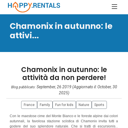
Chamonix in autunno: le
attivi...
Chamonix in autunno: le
attività da non perdere!
September, 26 2019 (Aggiornato il: October, 30
Blog pubblicato:
2025)
France
Family
Fun for kids
Nature
Sports
Con le maestose cime del Monte Bianco e le foreste alpine dai colori
autunnali, la favolosa stazione sciistica di Chamonix invita tutti a
godere del suo splendore naturale. Che si tratti di escursionisti,