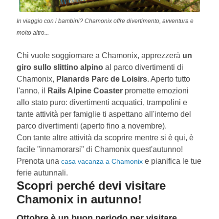
In viaggio con i bambini? Chamonix offre divertimento, avventura e
molto altro...
Chi vuole soggiornare a Chamonix, apprezzerà
un
giro sullo slittino alpino
al parco divertimenti di
Chamonix,
Planards Parc de Loisirs
. Aperto tutto
l'anno, il
Rails Alpine Coaster
promette emozioni
allo stato puro: divertimenti acquatici, trampolini e
tante attività per famiglie ti aspettano all'interno del
parco divertimenti (aperto fino a novembre).
Con tante altre attività da scoprire mentre si è qui, è
facile "innamorarsi" di Chamonix quest'autunno!
Prenota una
e pianifica le tue
casa vacanza a Chamonix
ferie autunnali.
Scopri perché devi visitare
Chamonix in autunno!
Ottobre è un buon periodo per visitare