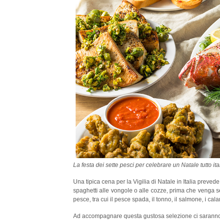
La festa dei sette pesci per celebrare un Natale tutto i
Una tipica cena per la Vigilia di Natale in Italia prevede 
spaghetti alle vongole o alle cozze, prima che venga se
pesce, tra cui il pesce spada, il tonno, il salmone, i calam
le linguine ai frutti di mare, solo per citarne alcuni.
Ad accompagnare questa gustosa selezione ci saranno ve