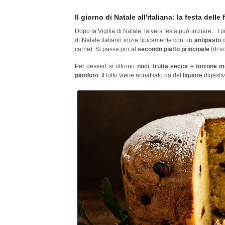
Il giorno di Natale all'italiana: la festa delle
Dopo la Vigilia di Natale, la vera festa può iniziare... I
di Natale italiano inizia tipicamente con un
antipasto
carne). Si passa poi al
secondo piatto principale
(di s
fritti
,
cavolfiori
,
finocchi gratinati
e
patate arrosto
.
Per dessert si offrono
noci
,
frutta secca
e
torrone m
pandoro
. Il tutto viene annaffiato da del
liquore
digesti