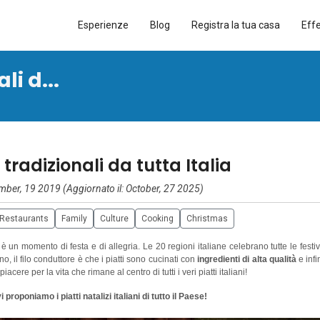
Esperienze
Blog
Registra la tua casa
Eff
li d...
i tradizionali da tutta Italia
ber, 19 2019 (Aggiornato il: October, 27 2025)
 Restaurants
Family
Culture
Cooking
Christmas
e
è un momento di festa e di allegria. Le 20 regioni italiane celebrano tutte le festiv
no, il filo conduttore è che i piatti sono cucinati con
ingredienti di alta qualità
e infi
cere per la vita che rimane al centro di tutti i veri piatti italiani!
i proponiamo i piatti natalizi italiani di tutto il Paese!