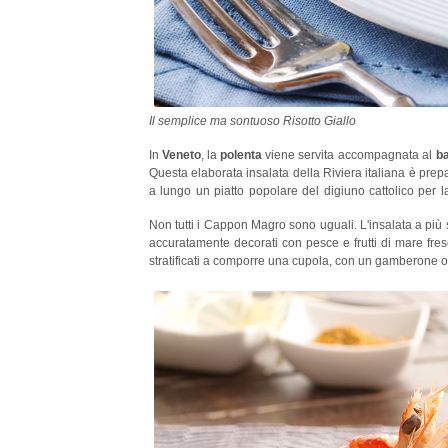
Il semplice ma sontuoso
Risotto Giallo
In
Veneto
, la
polenta
viene servita accompagnata al
ba
Questa elaborata insalata della Riviera italiana è prepa
a lungo un piatto popolare del digiuno cattolico per 
anche il giorno di Natale.
Non tutti i Cappon Magro sono uguali. L'insalata a più s
accuratamente decorati con pesce e frutti di mare fres
stratificati a comporre una cupola, con un gamberone 