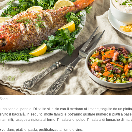
taliano
una serie di portate. Di solito si inizia con il merlano al limone, seguito da un piatto
rvito il baccalà. In seguito, molte famiglie potranno gustare numerosi piatti a base
ari fritti, l'aragosta ripiena al forno, l'insalata di polpo, l'insalata di lumache di mar
rdure, piatti di pasta, prelibatezze al forno e vino.