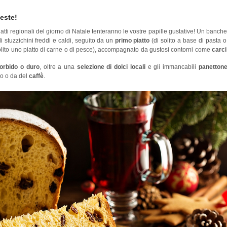
 feste!
 piatti regionali del giorno di Natale tenteranno le vostre papille gustative! Un banche
di stuzzichini freddi e caldi, seguito da un
primo piatto
(di solito a base di pasta o
olito uno piatto di carne o di pesce), accompagnato da gustosi contorni come
carci
orbido o duro
, oltre a una
selezione di dolci locali
e gli immancabili
panetton
vo o da del
caffè
.