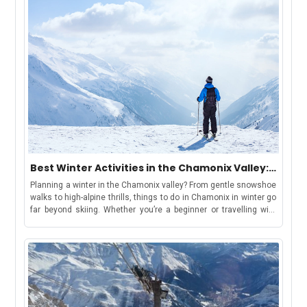
Best Winter Activities in the Chamonix Valley:
Chamonix, Les Houches, Argentière &
Planning a winter in the Chamonix valley? From gentle snowshoe
Vallorcine
walks to high-alpine thrills, things to do in Chamonix in winter go
far beyond skiing. Whether you’re a beginner or travelling with
kids, there’s something for everyone. Keep reading for top
activity suggestions, estimated costs, travel tips, and where to
find your winter base in the Chamonix ValleyBut first, let’s
understand-How to Use This GuideWe have curated this guide to
make your holiday shortlisting a cakewalk. This guide includes
each area in the valley, offering a distinct winter
experience:Chamonix: ideal for lively stays, easy access to