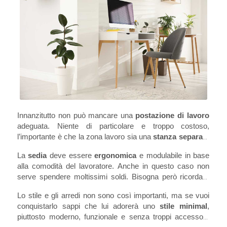
Innanzitutto non può mancare una 
postazione di lavoro
adeguata. Niente di particolare e troppo costoso, 
l’importante è che la zona lavoro sia una 
stanza separata
dalle altre o quanto meno all’interno della camera da letto, 
La 
sedia
 deve essere 
ergonomica
 e modulabile in base 
ma con una divisione. Questo per offrire la massima 
alla comodità del lavoratore. Anche in questo caso non 
concentrazione durante il lavoro, ma anche per separare 
serve spendere moltissimi soldi. Bisogna però ricordare 
che il nomade digitale trascorre molto tempo seduto per 
Ovviamente una 
scrivania
 è d’obbligo, abbastanza 
Lo stile e gli arredi non sono così importanti, ma se vuoi 
cui un piccolo investimento sulla sedia da lavoro ti aiuterà 
ampia, dove poter appoggiare comodamente il pc, dei libri 
conquistarlo sappi che lui adorerà uno 
stile minimal
, 
a rendere il suo soggiorno piacevole. 
ed altro materiale.
piuttosto moderno, funzionale e senza troppi accessori. 