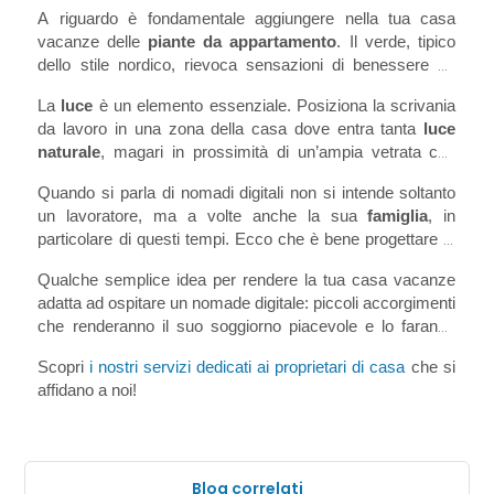
Questo è quello che generalmente i freelance prediligono. 
A riguardo è fondamentale aggiungere nella tua casa 
Un’abitazione minimal, che trasmetta 
pace e tranquillità
, 
vacanze delle 
piante da appartamento
. Il verde, tipico 
non caos.
dello stile nordico, rievoca sensazioni di benessere ed 
equilibrio. Compra delle piante che non necessitano 
La 
luce
 è un elemento essenziale. Posiziona la scrivania 
grande manutenzione come le 
palme
 da salotto o 
piante 
da lavoro in una zona della casa dove entra tanta
 luce 
di aloe
. Il nomade digitale riuscirà a sentirsi in un 
naturale
, magari in prossimità di un’ampia vetrata con 
ambiente più naturale e lavorerà al meglio.
vista. La luce naturale verrà apprezzata molto di più di 
Quando si parla di nomadi digitali non si intende soltanto 
asettici faretti da ufficio. 
un lavoratore, ma a volte anche la sua 
famiglia
, in 
particolare di questi tempi. Ecco che è bene progettare la 
casa anche in funzione di 
più ospiti
. 
Qualche semplice idea per rendere la tua casa vacanze 
adatta ad ospitare un nomade digitale: piccoli accorgimenti 
che renderanno il suo soggiorno piacevole e lo faranno 
tornare nella tua proprietà!
Scopri 
i nostri servizi dedicati ai proprietari di casa
 che si 
affidano a noi!
Blog correlati