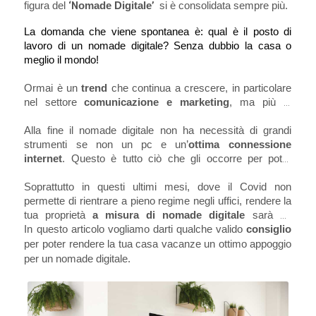
figura del 
‘N
omade Digitale
’
 si è consolidata sempre più. 
La domanda che viene spontanea è: qual è il posto di 
lavoro di un nomade digitale? Senza dubbio la casa o 
meglio il mondo!
Ormai è un 
trend
 che continua a crescere, in particolare 
nel settore 
comunicazione e marketing
, ma più in 
generale per tutti i lavori dove essere in ufficio non risulta 
indispensabile. I nomadi digitali riescono dunque ad avere 
Alla fine il nomade digitale non ha necessità di grandi 
maggiore 
strumenti se non un pc e un’
libertà
, meno stress, orari meno rigidi e 
ottima connessione 
soprattutto godersi di più l’ambiente di casa. Un valido 
internet
. Questo è tutto ciò che gli occorre per poter 
compromesso sia per chi lavora che per le aziende, sia a 
lavorare!
livello economico che di gestione di spazi e non solo.  
Soprattutto in questi ultimi mesi, dove il Covid non 
permette di rientrare a pieno regime negli uffici, rendere la 
tua proprietà 
a misura di nomade digitale
incentivo
In questo articolo vogliamo darti qualche valido 
consiglio
mesi di bassa stagione
.
per poter rendere la tua casa vacanze un ottimo appoggio 
per un nomade digitale.