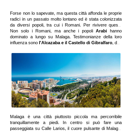
Forse non lo sapevate, ma questa città affonda le proprie 
radici in un passato molto lontano ed è stata colonizzata 
da diversi popoli, tra cui i Romani. Per rivivere questo 
pezzo di storia antica si può visitare il Teatro Romano, il 
Non solo i Romani, ma anche i popoli 
Arabi
 hanno 
cui ingresso è gratuito. Basteranno pochi minuti al suo 
dominato a lungo su Malaga. Testimonianze della loro 
interno per essere trasportati indietro nel tempo! Risalente 
influenza sono 
l'Alcazaba e il Castello di Gibralfaro
, due 
al I secolo d.C., fu riscoperto solo nel 
fortezze collegate fra loro da una lunga muraglia e dalle 
1951
.
quali si può ammirare un panorama mozzafiato sulla città 
e sul mare. Sono un esempio di architettura difensiva ben 
conservata e possono essere visitate anche all’interno.
Malaga è una città piuttosto piccola ma percorribile 
tranquillamente a piedi. In centro si può fare una 
passeggiata su Calle Larios, il cuore pulsante di Malaga. 