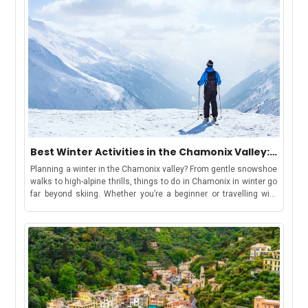
Best Winter Activities in the Chamonix Valley:
Chamonix, Les Houches, Argentière &
Planning a winter in the Chamonix valley? From gentle snowshoe
Vallorcine
walks to high-alpine thrills, things to do in Chamonix in winter go
far beyond skiing. Whether you’re a beginner or travelling with
kids, there’s something for everyone. Keep reading for top
activity suggestions, estimated costs, travel tips, and where to
find your winter base in the Chamonix ValleyBut first, let’s
understand-How to Use This GuideWe have curated this guide to
make your holiday shortlisting a cakewalk. This guide includes
each area in the valley, offering a distinct winter
experience:Chamonix: ideal for lively stays, easy access to
attractions, and family-friendly fun.Les Houches: gentle slopes
and sledging, great for beginners and families.Argentière: snow-