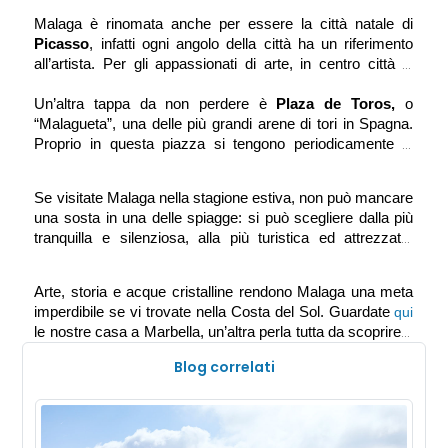
Tra ristoranti, bar, boutique, e tanto altro, fermarsi a bere 
una Cerveza, la birra tipica di queste zone, è una tappa 
Picasso
, infatti ogni angolo della città ha un riferimento 
obbligatoria! Sempre nel centro della città merita di essere 
all’artista. Per gli appassionati di arte, in centro città si 
visitata la 
Cattedrale
 di Malaga, un edificio con richiami 
trova il Museo Picasso, il quale ospita una collezione di 
evidenti all’epoca rinascimentale, ma anche alla cultura 
opere del famoso pittore e scultore che ha segnato la 
Un’altra tappa da non perdere è 
Plaza de Toros,
 o 
corrente artistica del cubismo.
“Malagueta”, una delle più grandi arene di tori in Spagna. 
soprannominata “La Manquita” 
perché la torre destra 
Proprio in questa piazza si tengono periodicamente le 
dell’edificio è rimasta incompleta.
Corride alle quali si può assistere acquistando un biglietto.
Se visitate Malaga nella stagione estiva, non può mancare 
una sosta in una delle spiagge: si può scegliere dalla più 
tranquilla e silenziosa, alla più turistica ed attrezzata. 
Sempre d’estate, precisamente ad agosto, si tiene la Feria 
di Malaga, anche chiamata “Gran Fiesta”, un evento che 
Arte, storia e acque cristalline rendono Malaga una meta 
coinvolge turisti stranieri e locali e che consiste in balli, 
imperdibile se vi trovate nella Costa del Sol. Guardate 
spettacoli e rievocazioni storiche in giro per la città. Di 
le nostre casa a Marbella, un’altra perla tutta da scoprire a 
giorno l’evento si tiene nel cuore della città andalusa, 
poca distanza da Malaga. 
mentre la sera si sposta in una zona apposita e 
Blog correlati
raggiungibile con bus navetta dedicati. 