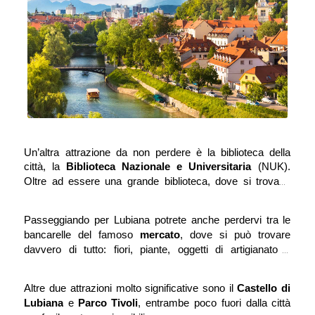
all’impresa dell’eroe greco Giasone che sconfisse il drago 
nei pressi della sorgente del fiume.
Un’altra attrazione da non perdere è la biblioteca della 
città, la 
Biblioteca Nazionale e Universitaria
 (NUK). 
una grande biblioteca, dove si trovano 
Oltre ad essere 
manoscritti antichi del medioevo e stampe rinascimentali,
un vero e proprio monumento culturale ed artistico. La 
è 
Passeggiando per Lubiana potrete anche perdervi tra le 
struttura è un quadro irregolare a quattro piani, con due 
bancarelle del famoso 
mercato
, dove si può trovare 
cortili interni e quattro ali. La facciata esterna è estrosa, 
davvero di tutto: fiori, piante, oggetti di artigianato e 
costituita da mattoni rossi e blocchi di pietra posti in modo 
prelibatezze locali.
del tutto casuale. L’imponente scala interna in marmo 
conduce alla sala delle letture: un’
atmosfera unica
 in cui 
Altre due attrazioni molto significative sono il 
Castello di 
vale la pena immergersi.
Lubiana
 e 
Parco Tivoli
, entrambe poco fuori dalla città 