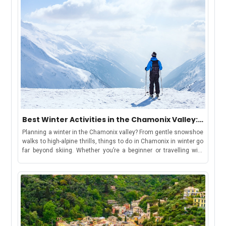
Best Winter Activities in the Chamonix Valley:
Chamonix, Les Houches, Argentière &
Planning a winter in the Chamonix valley? From gentle snowshoe
Vallorcine
walks to high-alpine thrills, things to do in Chamonix in winter go
far beyond skiing. Whether you’re a beginner or travelling with
kids, there’s something for everyone. Keep reading for top
activity suggestions, estimated costs, travel tips, and where to
find your winter base in the Chamonix ValleyBut first, let’s
understand-How to Use This GuideWe have curated this guide to
make your holiday shortlisting a cakewalk. This guide includes
each area in the valley, offering a distinct winter
experience:Chamonix: ideal for lively stays, easy access to
attractions, and family-friendly fun.Les Houches: gentle slopes