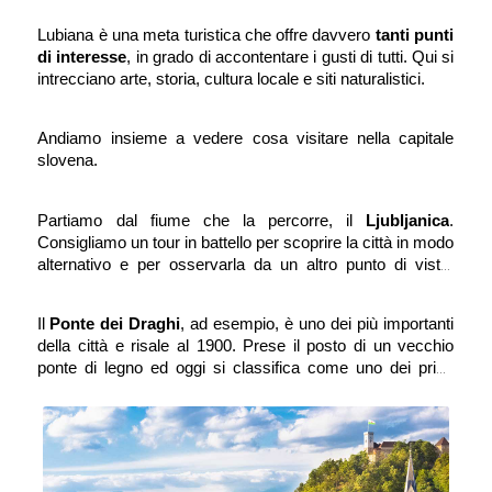
visitabili a piedi oppure noleggiando una bici.
Lubiana è una meta turistica che offre davvero
 tanti punti 
di interesse
, in grado di accontentare i gusti di tutti. Qui si 
intrecciano arte, storia, cultura locale e siti naturalistici. 
Andiamo insieme a vedere cosa visitare nella capitale 
slovena.
Ljubljanica
.
Partiamo dal fiume che la percorre, il 
Consigliamo un tour in battello per scoprire la città in modo 
alternativo e per osservarla da un altro punto di vista. 
Inoltre, avrete la possibilità di ammirare più da vicino i 
numerosi ponti che costellano la città e che le 
Il 
Ponte dei Draghi
, ad esempio, è uno dei più importanti 
conferiscono un tocco molto romantico. 
della città e risale al 1900. Prese il posto di un vecchio 
ponte di legno ed oggi si classifica come uno dei primi 
ponti europei in cemento armato. Il Ponte dei Draghi è 
composto da quattro draghi alati e feroci posizionati ai 
quattro lati del ponte che fanno da guardia alla città e al 
fiume che scorre sotto di esso. Il drago è il simbolo della 
città: secondo la mitologia, Lubiana nasce grazie 