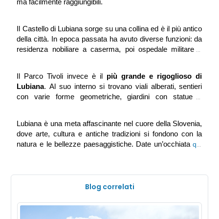
ma facilmente raggiungibili. 
Il Castello di Lubiana sorge su una collina ed è il più antico 
della città. In epoca passata ha avuto diverse funzioni: da 
residenza nobiliare a caserma, poi ospedale militare e 
infine penitenziario. Oggi la struttura è meta di turisti da 
tutto il mondo e ospita mostre, eventi e spettacoli di vario 
Il Parco Tivoli invece è il 
più 
grande e rigoglioso di 
genere.
Lubiana
. Al suo interno si trovano viali alberati, sentieri 
con varie forme geometriche, giardini con statue e 
fontane, ma anche un giardino botanico e uno stagno. Con 
una bellissima passeggiata si raggiunge anche il Castello 
Lubiana è una meta affascinante nel cuore della Slovenia, 
di Tivoli, dove vi è la Galleria Tivoli, Centro Internazionale 
dove arte, cultura e antiche tradizioni si fondono con la 
d’arte grafica, ed un altro castello che ospita il Museo di 
natura e le bellezze paesaggistiche. Date un’occhiata 
Storia Contemporanea slovena. Una perfetta 
alle nostre case vacanze nella città!
combinazione tra natura, arte e storia. 
Blog correlati