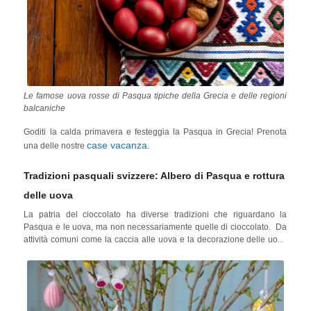
Le famose uova rosse di Pasqua tipiche della Grecia e delle regioni
balcaniche
Goditi la calda primavera e festeggia la Pasqua in Grecia! Prenota
case vacanza
una delle nostre
.
Tradizioni pasquali svizzere: Albero di Pasqua e rottura
delle uova
La patria del cioccolato ha diverse tradizioni che riguardano la
Pasqua e le uova, ma non necessariamente quelle di cioccolato. Da
attività comuni come la caccia alle uova e la decorazione delle uova
di Pasqua ad altre attività squisitamente svizzere diffuse in quasi tutti i
cantoni, la
Pasqua in Svizzera
è puro divertimento per tutta la
famiglia.