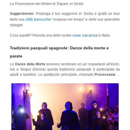
La Processione dei Misteri di Trapani, in Sicilia
Suggerimento:
Prolunga il tuo soggiorno in Sicilia e goditi un tour
città barocche
delle sue
"sospese nel tempo" e delle sue splendide
spiagge.
case vacanza
Cosa aspetti? Prenota una delle nostre
in Italia.
Tradizioni pasquali spagnole: Danze della morte e
parate
Le
Danze della Morte
possono sembrare un po' inquietanti all'inizio,
ma a Verges (Girona) questa tradizione pasquale è partecipata da
adulti e bambini. Lo spettacolo principale, chiamato
Processione di
Verges
, si svolge il Giovedì Santo, mentre quello con i bambini si
svolge il giorno di Pasqua. In entrambi i giorni, la Danza della Morte
viene riproposta allo stesso modo: con costumi da scheletro, scatole
di cenere, la rappresentazione teatrale della passione di Cristo e lo
sfondo perfetto del centro storico medievale di Verges!