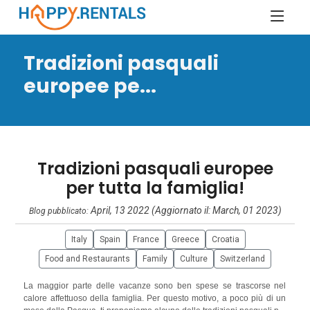
Tradizioni pasquali
europee pe...
Tradizioni pasquali europee
per tutta la famiglia!
April, 13 2022 (Aggiornato il: March, 01 2023)
Blog pubblicato:
Italy
Spain
France
Greece
Croatia
Food and Restaurants
Family
Culture
Switzerland
La maggior parte delle vacanze sono ben spese se trascorse nel
calore affettuoso della famiglia. Per questo motivo, a poco più di un