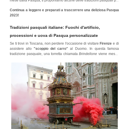
mese dalla Pasqua, ti proponiamo alcune delle tradizioni pasquali più
sorprendenti d'Europa da vivere con i tuoi cari.
Continua a leggere e preparati a trascorrere una deliziosa Pasqua
2023!
Tradizioni pasquali italiane: Fuochi d'artificio,
processioni e uova di Pasqua personalizzate
Se ti trovi in Toscana, non perdere l'occasione di visitare
Firenze
e di
assistere allo
"scoppio del carro"
al Duomo. In questa famosa
tradizione pasquale, una torretta chiamata
Brindellone
viene messa
su un carro. Il carro viene poi trainato da buoi bianchi per tutta la città.
Una volta che il carro raggiunge il Duomo, dall'altare viene fatta
partire una colomba pirotecnica che illumina la torretta sul carro,
provocando uno scoppio: se la colomba torna indietro sana e salva,
simboleggia un anno di prosperità!