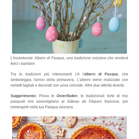
L'incantevole Albero di Pasqua, una tradizione svizzera che renderà
felici i bambini
Tra le tradizioni più interessanti c'è l'
albero di Pasqua
, che
simboleggia l'arrivo della primavera. L'albero viene realizzato con
rametti tagliati e decorati con uova colorate. Altre due attività divertenti
per adulti e bambini sono
Eiertutschen
e
Zwanzgerle
. Eiertutschen
Suggerimento:
Prova le
Osterfladen
, le tradizionali torte di riso
significa "rompere l'uovo" e consiste nel rompere l'uovo
pasquali che assomigliano al
Gâteau de Pâques
francese, per
dell'avversario senza rompere il proprio; il vincitore mangerà l'uovo.
immergerti nella tua Pasqua svizzera.
Lo Zwanzgerle si gioca il lunedì di Pasqua: di solito sono gli adulti a
cercare di rompere l'uovo dei loro figli usando una moneta. Se l'adulto
fallisce, il bambino vince la moneta!