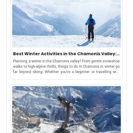
Best Winter Activities in the Chamonix Valley:
Chamonix, Les Houches, Argentière &
Planning a winter in the Chamonix valley? From gentle snowshoe
Vallorcine
walks to high-alpine thrills, things to do in Chamonix in winter go
far beyond skiing. Whether you’re a beginner or travelling with
kids, there’s something for everyone. Keep reading for top
activity suggestions, estimated costs, travel tips, and where to
find your winter base in the Chamonix ValleyBut first, let’s
understand-How to Use This GuideWe have curated this guide to
make your holiday shortlisting a cakewalk. This guide includes
each area in the valley, offering a distinct winter
experience:Chamonix: ideal for lively stays, easy access to
attractions, and family-friendly fun.Les Houches: gentle slopes
and sledging, great for beginners and families.Argentière: snow-
sure terrain and access to Grands Montets for advanced
skiers.Vallorcine: peaceful, scenic base for snowshoeing and