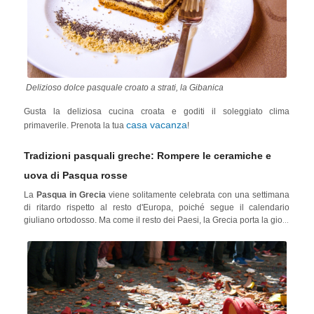
Delizioso dolce pasquale croato a strati, la Gibanica
Gusta la deliziosa cucina croata e goditi il soleggiato clima
casa vacanza
primaverile. Prenota la tua
!
Tradizioni pasquali greche: Rompere le ceramiche e
uova di Pasqua rosse
La
Pasqua in Grecia
viene solitamente celebrata con una settimana
di ritardo rispetto al resto d'Europa, poiché segue il calendario
giuliano ortodosso. Ma come il resto dei Paesi, la Grecia porta la gioia
della Pasqua con le sue tradizioni uniche. A
Corfù
, il periodo di festa
attira migliaia di spettatori greci e internazionali per assistere alla
tradizione di
rompere le ceramiche
.