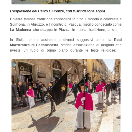
L'esplosione del Carro a Firenze, con il Brindellone sopra
Un'altra famosa tradizione conosciuta in tutto il mondo e celebrata a
Sulmona
, in Abruzzo, è l'Incontro di Pasqua, meglio conosciuto come
La Madonna che scappa in Piazza
. In questa tradizione, la statua
della Madonna viene accostata a quella del Cristo risorto in un
In Sicilia, potrai assistere a diversi suggestivi cortei: la
Real
emozionante incontro tra la madre e il figlio: uno spettacolo
Maestranza di Caltanissetta
, storica associazione di artigiani che
imperdibile per chi festeggia la Pasqua in Italia!
riveste un ruolo di primo piano durante le feste religiose; la
Processione dei Misteri di Trapani
, che è una sfilata di sculture che
rappresentano scene bibliche; e
le celebrazioni di Prizzi e Adrano
,
divertenti tradizioni settecentesche che mescolano il sacro con il
profano.