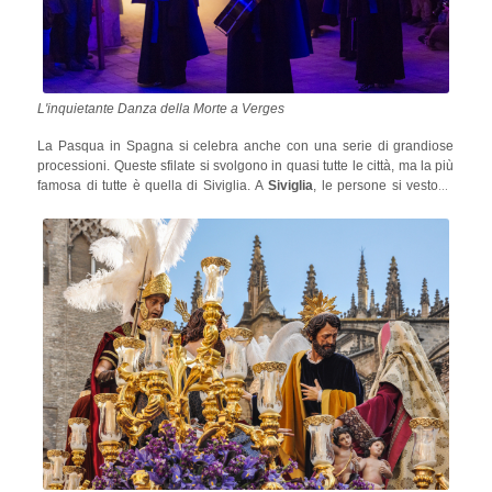
L'inquietante Danza della Morte a Verges
La Pasqua in Spagna si celebra anche con una serie di grandiose
processioni. Queste sfilate si svolgono in quasi tutte le città, ma la più
famosa di tutte è quella di Siviglia. A
Siviglia
, le persone si vestono
come personaggi tradizionali noti come
costaleros
e
nazarenos
in
parate che riuniscono una folla di circa 50.000 persone!