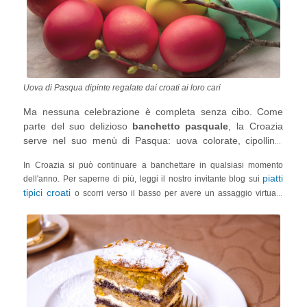
Uova di Pasqua dipinte regalate dai croati ai loro cari
Ma nessuna celebrazione è completa senza cibo. Come
parte del suo delizioso
banchetto pasquale
, la Croazia
serve nel suo menù di Pasqua: uova colorate, cipolline,
rafano, insalate francesi, torte tradizionali e un pane
In Croazia si può continuare a banchettare in qualsiasi momento
speciale con prosciutto cotto fatto in casa!
piatti
dell'anno. Per saperne di più, leggi il nostro invitante blog sui
tipici croati
o scorri verso il basso per avere un assaggio virtuale
della sontuosa
Gibanica
- una croccante pasta a strati con papavero,
noci, formaggio e carruba.