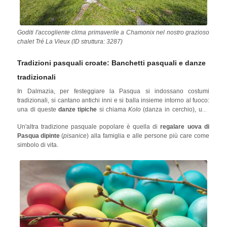
Goditi l'accogliente clima primaverile a Chamonix nel nostro grazioso
chalet Tré La Vieux (ID struttura: 3287)
Tradizioni pasquali croate: Banchetti pasquali e danze
tradizionali
In Dalmazia, per festeggiare la Pasqua si indossano costumi
tradizionali, si cantano antichi inni e si balla insieme intorno al fuoco:
una di queste
danze tipiche
si chiama
Kolo
(danza in cerchio), uno
spettacolo unico che unisce le persone!
Un'altra tradizione pasquale popolare è quella di
regalare uova di
Pasqua dipinte
(
pisanice
) alla famiglia e alle persone più care come
simbolo di vita.