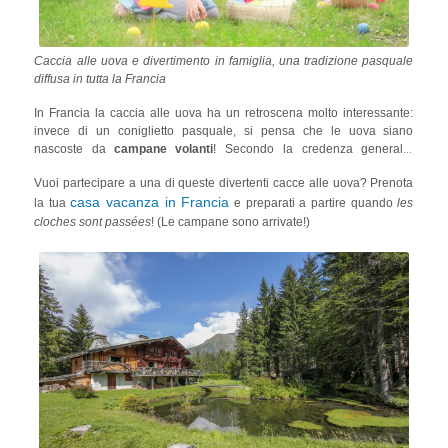
Caccia alle uova e divertimento in famiglia, una tradizione pasquale
diffusa in tutta la Francia
In Francia la caccia alle uova ha un retroscena molto interessante:
invece di un coniglietto pasquale, si pensa che le uova siano
nascoste da
campane volanti
! Secondo la credenza generale,
quando le campane di tutte le chiese vengono fatte tacere nei tre
Vuoi partecipare a una di queste divertenti cacce alle uova? Prenota
giorni che precedono la Pasqua, si pensa che volino verso il Papa a
casa vacanza in Francia
Roma per essere benedette. Così, quando le campane tornano,
la tua
e preparati a partire quando
les
portano con sé le uova di Pasqua e le nascondono nei giardini delle
cloches sont passées
! (Le campane sono arrivate!)
case, dando vita alla tradizione di numerose cacce alle uova in tutta
la Francia!