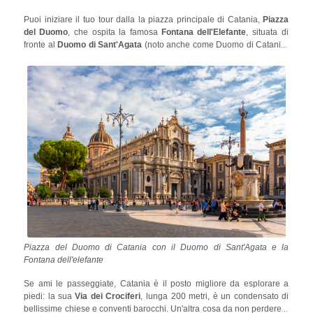
Puoi iniziare il tuo tour dalla la piazza principale di Catania,
Piazza
del Duomo
, che ospita la famosa
Fontana dell'Elefante
, situata di
fronte al
Duomo di Sant'Agata
(noto anche come Duomo di Catania)
e ritenuta una sorta di totem che dovrebbe salvare la città da
eventuali disgrazie! Il Duomo di Catania merita una visita per la sua
splendida facciata barocca, ma ospita anche la tomba del famoso
compositore
Vincenzo Bellini
.
Piazza del Duomo di Catania con il Duomo di Sant'Agata e la
Fontana dell'elefante
Se ami le passeggiate, Catania è il posto migliore da esplorare a
piedi: la sua
Via dei Crociferi
, lunga 200 metri, è un condensato di
bellissime chiese e conventi barocchi. Un'altra cosa da non perdere è