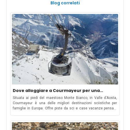
Blog correlati
Dove alloggiare a Courmayeur per una
vacanza sulla neve in famiglia
Situata ai piedi del maestoso Monte Bianco, in Valle d'Aosta,
Courmayeur è una delle migliori destinazioni sciistiche per
famiglie in Europa. Offre piste da sci e case vacanze pensate
appositamente per le famiglie, con un'atmosfera accogliente
che si adatta a tutti. Con piste per ogni livello, percorsi fuori
pista e un'attenzione particolare ai bambini, Courmayeur è la
meta ideale sia per le famiglie che per gli appassionati di sport