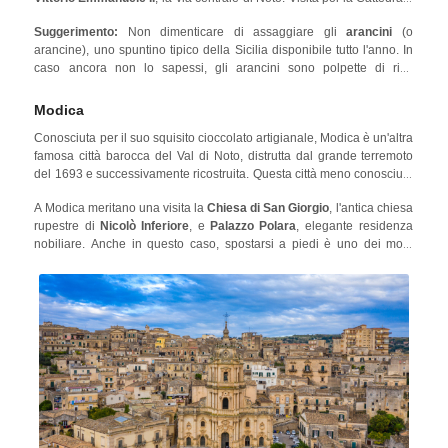
di Noto, nota come
Cattedrale di San Nicolò
, e ammira la sua
Suggerimento:
Non dimenticare di assaggiare gli
arancini
(o
imponente facciata in sublime pietra arenaria color miele. Puoi
arancine), uno spuntino tipico della Sicilia disponibile tutto l'anno. In
pernottare a Noto o raggiungere un'altra città del barocco siciliano,
caso ancora non lo sapessi, gli arancini sono polpette di riso
Modica, a soli 45 minuti di auto!
solitamente farcite con caciocavallo, ragù e piselli o mozzarella filante
e prosciutto cotto.
Modica
Conosciuta per il suo squisito cioccolato artigianale, Modica è un'altra
famosa città barocca del Val di Noto, distrutta dal grande terremoto
del 1693 e successivamente ricostruita. Questa città meno conosciuta
riuscirà a sorprendere chiunque sia alla ricerca dello stile barocco
A Modica meritano una visita la
Chiesa di San Giorgio
, l'antica chiesa
siciliano accompagnato dal piacere della buona tavola alla fine di
rupestre di
Nicolò Inferiore
, e
Palazzo Polara
, elegante residenza
una giornata di tour.
nobiliare. Anche in questo caso, spostarsi a piedi è uno dei modi
migliori per perdersi in questa città delicata e color miele. Potrai
recarti in
Corso Umberto I
, la via principale di Modica, per cogliere la
sua vera anima barocca!