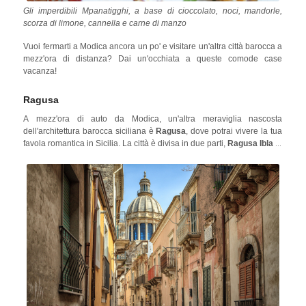
Gli imperdibili Mpanatigghi, a base di cioccolato, noci, mandorle,
scorza di limone, cannella e carne di manzo
Vuoi fermarti a Modica ancora un po' e visitare un'altra città barocca a
mezz'ora di distanza? Dai un'occhiata a queste comode case
vacanza!
Ragusa
A mezz'ora di auto da Modica, un'altra meraviglia nascosta
dell'architettura barocca siciliana è
Ragusa
, dove potrai vivere la tua
favola romantica in Sicilia. La città è divisa in due parti,
Ragusa Ibla
(il
centro storico) e
Ragusa Superiore
(l'insediamento) e sembra un
luogo perso nel tempo.