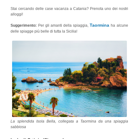
la tipica Pasta alla Norma di Catania, che potrai gustare dopo una
Stai cercando delle case vacanza a Catania? Prenota uno dei nostri
giornata di passeggiate in questa splendida città. Se sei stanco di
alloggi!
camminare, ti consigliamo di prendere i tipici autobus rossi di Catania
e di immergerti nella città mentre l'autobus si snoda con calma tra le
Taormina
Suggerimento:
Per gli amanti della spiaggia,
ha alcune
sue strade e vie. La città ha anche un'
incredibile vita notturna
,
delle spiagge più belle di tutta la Sicilia!
paragonabile solo a quella di Palermo, quindi non pensare che a
Catania ti aspettino solo edifici barocchi e storia!
La splendida Isola Bella, collegata a Taormina da una spiaggia
sabbiosa