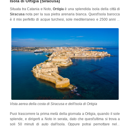
Isola di Ortigia (Siracusa)
Situata tra Catania e Noto,
Ortigia
è una splendida isola della città di
Siracusa
nota per la sua pietra arenaria bianca. Quest'isola barocca
è il mix perfetto di acque turchesi, sole mediterraneo e 2500 anni di
storia presenti sotto forma di monumenti incredibili come il
Teatro
Romano
, l'
Orecchio di Dionisio
e il
Tempio di Apollo
.
Vista aerea della costa di Siracusa e dell'isola di Ortigia
Puoi trascorrere la prima metà della giornata a Ortigia, quando il sole
splende, e dirigerti a Noto in serata, dato che quest'ultima si trova a
soli 50 minuti di auto dall'isola. Oppure potrai pernottare nella
Avola
graziosa città di
, nota per il suo vino
Nero d'Avola
e perfetta