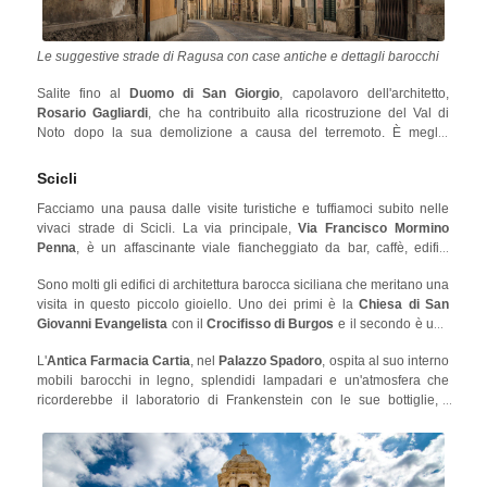
Le suggestive strade di Ragusa con case antiche e dettagli barocchi
Salite fino al
Duomo di San Giorgio
, capolavoro dell'architetto,
Rosario Gagliardi
, che ha contribuito alla ricostruzione del Val di
Noto dopo la sua demolizione a causa del terremoto. È meglio
dedicare mezza giornata a Ragusa perché la città è relativamente
piccola. Tuttavia, se cerchi delle esperienze culinarie eccezionali le
Scicli
Ciccio Sultano
Locanda
puoi trovare presso il ristorante
e la
Facciamo una pausa dalle visite turistiche e tuffiamoci subito nelle
Don Serafino
, stellati Michelin, situati rispettivamente vicino al
vivaci strade di Scicli. La via principale,
Via Francisco Mormino
Duomo di San Giorgio a Ragusa Ibla e alla Chiesa di Santa Maria dei
Penna
, è un affascinante viale fiancheggiato da bar, caffè, edifici
Miracoli.
storici e chiese, una perfetta introduzione a ciò che Scicli ha in serbo
Sono molti gli edifici di architettura barocca siciliana che meritano una
per te.
visita in questo piccolo gioiello. Uno dei primi è la
Chiesa di San
Giovanni Evangelista
con il
Crocifisso di Burgos
e il secondo è una
destinazione più insolita, una farmacia!
L'
Antica Farmacia Cartia
, nel
Palazzo Spadoro
, ospita al suo interno
mobili barocchi in legno, splendidi lampadari e un'atmosfera che
ricorderebbe il laboratorio di Frankenstein con le sue bottiglie, i
becher e le altre attrezzature da laboratorio in stile antico! Un'
attrazione da non perdere è la Chiesa di San Bartolomeo, un edificio
tardo barocco fortemente influenzato dallo stile neoclassico.