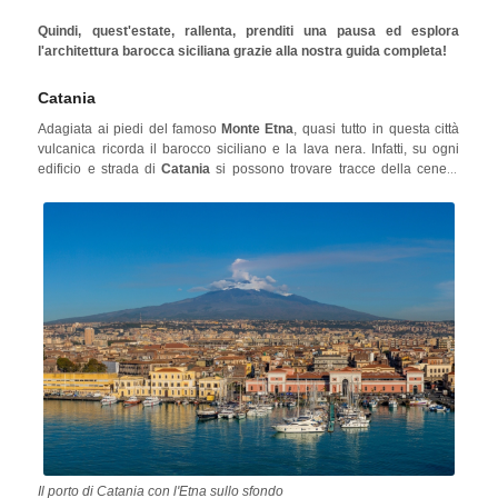
combinazione di splendide acque turchesi, perle di arte e architettura
Quindi, quest'estate, rallenta, prenditi una pausa ed esplora
barocca, piatti appetitosi e storia antica che ti trasporterà in luoghi
l'architettura barocca siciliana grazie alla nostra guida completa!
sconosciuti. Potrai ammirare l'anima della Sicilia nella parte sud-
Val di Noto
orientale dell'isola, che ospita il
e le sue varie
città
barocche protette dall'UNESCO
Catania
.
Adagiata ai piedi del famoso
Monte Etna
, quasi tutto in questa città
vulcanica ricorda il barocco siciliano e la lava nera. Infatti, su ogni
edificio e strada di
Catania
si possono trovare tracce della cenere
lavica eruttata dall'Etna! La città ha un proprio aeroporto, quindi è
facile da raggiungere in aereo ed è anche una comoda base per
esplorare altre città barocche della Sicilia come
Modica
e
Ragusa
.
Il porto di Catania con l'Etna sullo sfondo