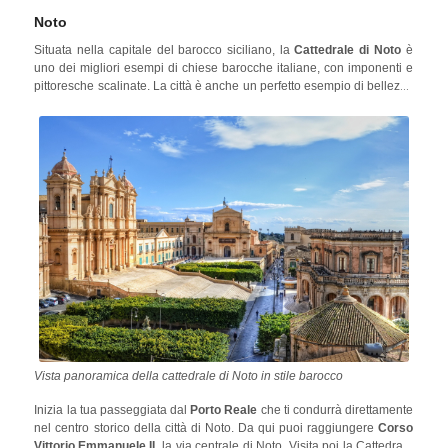
come tappa prima di raggiungere Noto!
Noto
Situata nella capitale del barocco siciliano, la
Cattedrale di Noto
è
uno dei migliori esempi di chiese barocche italiane, con imponenti e
pittoresche scalinate. La città è anche un perfetto esempio di bellezza
architettonica e urbanistica in completa armonia. Anche in questo
caso, è possibile raggiungere quasi tutti I più importanti siti turistici da
visitare a piedi.
Vista panoramica della cattedrale di Noto in stile barocco
Inizia la tua passeggiata dal
Porto Reale
che ti condurrà direttamente
nel centro storico della città di Noto. Da qui puoi raggiungere
Corso
Vittorio Emmanuele II
, la via centrale di Noto. Visita poi la Cattedrale