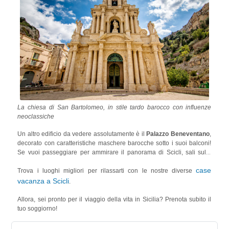
La chiesa di San Bartolomeo, in stile tardo barocco con influenze
neoclassiche
Un altro edificio da vedere assolutamente è il
Palazzo Beneventano
,
decorato con caratteristiche maschere barocche sotto i suoi balconi!
Se vuoi passeggiare per ammirare il panorama di Scicli, sali sulla
collina fino alla
Chiesa di San Matteo
, da cui potrai osservare uno
case
scorcio mozzafiato dell'intera città e di altre importanti chiese e
Trova i luoghi migliori per rilassarti con le nostre diverse
cattedrali come la
Chiesa della Madonna del Carmine
e la
Chiesa
vacanza a Scicli
.
del Rosario
!
Allora, sei pronto per il viaggio della vita in Sicilia? Prenota subito il
tuo soggiorno!