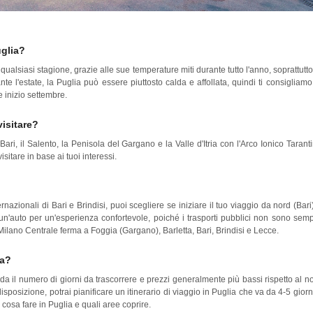
Puglia?
ualsiasi stagione, grazie alle sue temperature miti durante tutto l'anno, soprattutto
nte l'estate, la Puglia può essere piuttosto calda e affollata, quindi ti consigliamo
 e inizio settembre.
 visitare?
ari, il Salento, la Penisola del Gargano e la Valle d'Itria con l'Arco Ionico Tarant
isitare in base ai tuoi interessi.
nazionali di Bari e Brindisi, puoi scegliere se iniziare il tuo viaggio da nord (Bari
e un'auto per un'esperienza confortevole, poiché i trasporti pubblici non sono sem
 da Milano Centrale ferma a Foggia (Gargano), Barletta, Bari, Brindisi e Lecce.
lia?
rda il numero di giorni da trascorrere e prezzi generalmente più bassi rispetto al n
sposizione, potrai pianificare un itinerario di viaggio in Puglia che va da 4-5 giorn
 cosa fare in Puglia e quali aree coprire.