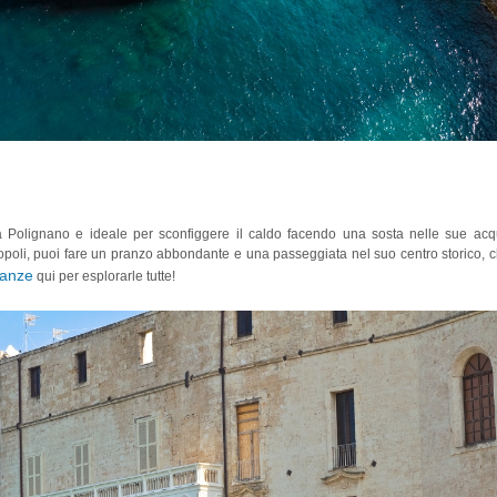
a Polignano e ideale per sconfiggere il caldo facendo una sosta nelle sue ac
onopoli, puoi fare un pranzo abbondante e una passeggiata nel suo centro storico, 
canze
qui per esplorarle tutte!