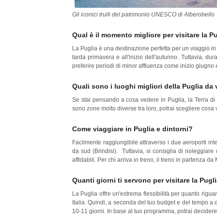
Gli iconici trulli del patrimonio UNESCO di Alberobello
Qual è il momento migliore per visitare la 
La Puglia è una destinazione perfetta per un viaggio in q
tarda primavera e all'inizio dell'autunno. Tuttavia, dura
preferire periodi di minor affluenza come inizio giugno
Quali sono i luoghi migliori della Puglia da
Se stai pensando a cosa vedere in Puglia, la Terra di B
sono zone molto diverse tra loro, potrai scegliere cosa v
Come viaggiare in Puglia e dintorni?
Facilmente raggiungibile attraverso i due aeroporti inter
da sud (Brindisi). Tuttavia, si consiglia di noleggiar
affidabili. Per chi arriva in treno, il treno in partenza
Quanti giorni ti servono per visitare la Pug
La Puglia offre un'estrema flessibilità per quanto rigua
Italia. Quindi, a seconda del tuo budget e del tempo a di
10-11 giorni. In base al tuo programma, potrai decidere