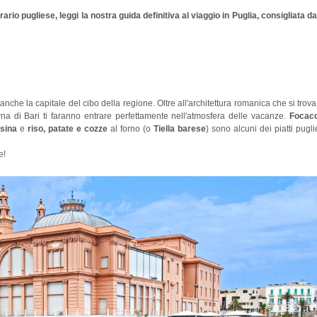
io pugliese, leggi la nostra guida definitiva al viaggio in Puglia, consigliata da
che la capitale del cibo della regione. Oltre all'architettura romanica che si trova
turna di Bari ti faranno entrare perfettamente nell'atmosfera delle vacanze.
Focacc
ssina
e
riso, patate e cozze
al forno (o
Tiella barese
) sono alcuni dei piatti pugli
ggiare il
pesce e frutti di mare
, soprattutto il polpo!
re!