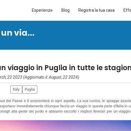
Esperienze
Blog
Registra la tua casa
Eff
un via...
n viaggio in Puglia in tutte le stagion
ch, 22 2023 (Aggiornato il: August, 22 2024)
Italy
Puglia
l sud del Paese e ti sorprenderà in ogni aspetto. La sua cucina, le spiagge assola
osi trasportano immediatamente chiunque faccia un viaggio in questa parte d'Italia in 
igli alla gente del posto e abbiamo raccolto i migliori itinerari per un viaggio