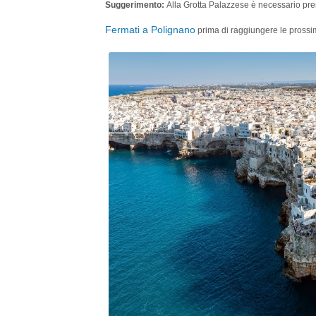
Suggerimento:
Alla Grotta Palazzese è necessario pre
Fermati a Polignano
prima di raggiungere le prossi