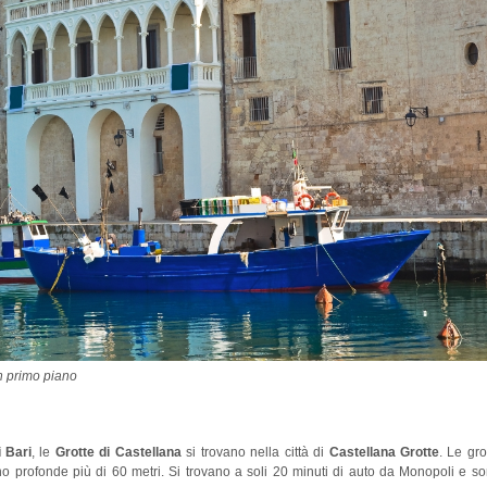
 in primo piano
i Bari
, le
Grotte di Castellana
si trovano nella città di
Castellana Grotte
. Le gro
sono profonde più di 60 metri. Si trovano a soli 20 minuti di auto da Monopoli e s