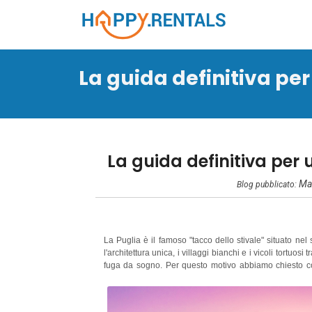
La guida definitiva per 
La guida definitiva per u
Mar
Blog pubblicato:
La Puglia è il famoso "tacco dello stivale" situato ne
l'architettura unica, i villaggi bianchi e i vicoli tortu
fuga da sogno. Per questo motivo abbiamo chiesto cons
Puglia adatto a tutte le stagioni!