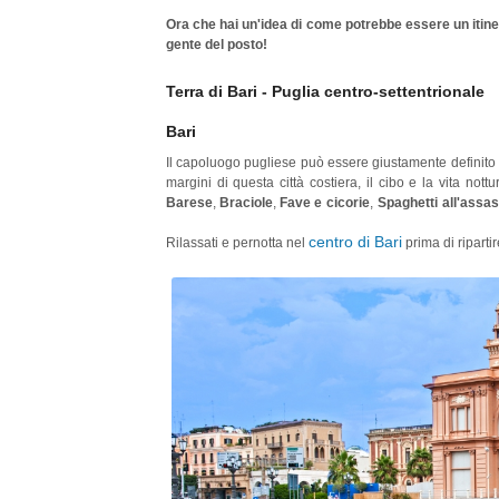
Ora che hai un'idea di come potrebbe essere un itinerar
gente del posto!
Terra di Bari - Puglia centro-settentrionale
Bari
Il capoluogo pugliese può essere giustamente definito an
margini di questa città costiera, il cibo e la vita not
Barese
,
Braciole
,
Fave e cicorie
,
Spaghetti all'assa
più popolari da provare a Bari! Non dimenticare di assa
centro di Bari
Rilassati e pernotta nel
prima di riparti