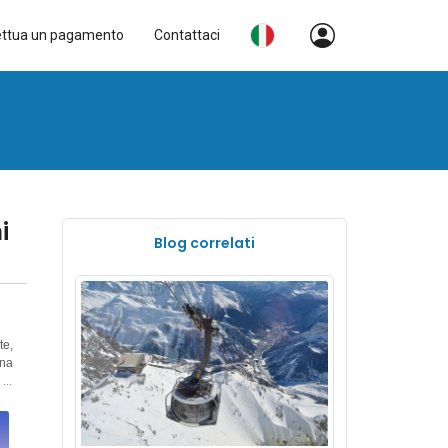
ettua un pagamento
Contattaci
i
Blog correlati
te,
una
 in