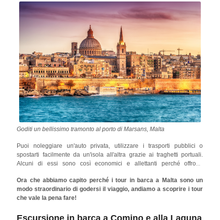
scorci pittoreschi delle sue facciate di arenaria, dei monumenti
naturali e dei porti incontaminati che diventano eccezionalmente belli,
soprattutto durante la golden hour prima del tramonto.
Goditi un bellissimo tramonto al porto di Marsans, Malta
Puoi noleggiare un'auto privata, utilizzare i trasporti pubblici o
spostarti facilmente da un'isola all'altra grazie ai traghetti portuali.
Alcuni di essi sono così economici e allettanti perché offrono
splendide viste panoramiche dei tipici edifici con balconi colorati,
Ora che abbiamo capito perché i tour in barca a Malta sono un
imponenti strutture storiche come la
Cattedrale di San Giovanni
e un
modo straordinario di godersi il viaggio, andiamo a scoprire i tour
porto costeggiato da yacht e barche.
che vale la pena fare!
Escursione in barca a Comino e alla Laguna