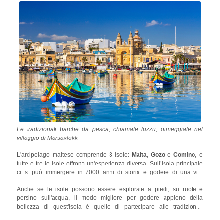
Mediterraneo situata a sud della Sicilia.
Le tradizionali barche da pesca, chiamate luzzu, ormeggiate nel
villaggio di Marsaxlokk
L'arcipelago maltese comprende 3 isole:
Malta
,
Gozo
e
Comino
, e
tutte e tre le isole offrono un'esperienza diversa. Sull’isola principale
ci si può immergere in 7000 anni di storia e godere di una vita
notturna molto vivace; a Gozo si può godere di un ritmo rilassato
Anche se le isole possono essere esplorate a piedi, su ruote e
combinato con monumenti e spiagge impressionanti; e a Comino,
persino sull'acqua, il modo migliore per godere appieno della
disabitata, si può beneficiare della splendida bellezza naturale
bellezza di quest'isola è quello di partecipare alle tradizionali
dell'arcipelago.
escursioni in barca a Malta. Il tour delle isole maltesi vi farà cogliere