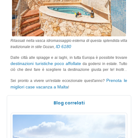
Rilassati nella vasca idromassaggio esterna di questa splendida villa
ID 6180
tradizionale in stile Gozan,
Dalle città alle spiagge e ai laghi, in tutta Europa è possibile trovare
destinazioni turistiche poco affollate
da godersi in estate. Tutto
ciò che devi fare è scegliere la destinazione giusta per te! Inoltre,
digital-nomad-friendly di
grazie alle politiche e all'atmosfera
Prenota le
Sei pronto a vivere un'estate eccezionale quest'anno?
Malta
, puoi fare di quest'isola del Mediterraneo la tua prossima
migliori case vacanza a Malta
!
casa!
Blog correlati