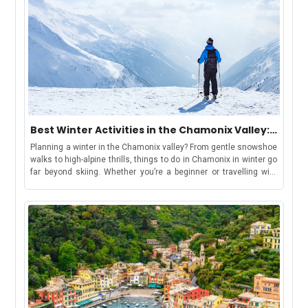
Best Winter Activities in the Chamonix Valley:
Chamonix, Les Houches, Argentière &
Planning a winter in the Chamonix valley? From gentle snowshoe
Vallorcine
walks to high-alpine thrills, things to do in Chamonix in winter go
far beyond skiing. Whether you’re a beginner or travelling with
kids, there’s something for everyone. Keep reading for top
activity suggestions, estimated costs, travel tips, and where to
find your winter base in the Chamonix ValleyBut first, let’s
understand-How to Use This GuideWe have curated this guide to
make your holiday shortlisting a cakewalk. This guide includes
each area in the valley, offering a distinct winter
experience:Chamonix: ideal for lively stays, easy access to
attractions, and family-friendly fun.Les Houches: gentle slopes
and sledging, great for beginners and families.Argentière: snow-
sure terrain and access to Grands Montets for advanced
skiers.Vallorcine: peaceful, scenic base for snowshoeing and