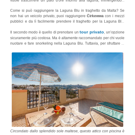
vuole trascorrere un paio d'ore intorno alla laguna, immergendosi
nella bellezza visiva delle molteplici sfumature di blu e delle sue
Come si può raggiungere la Laguna Blu in traghetto da Malta? Se
spiagge. Tuttavia, con il tour in traghetto non potrai nuotare a causa
non hai un veicolo privato, puoi raggiungere
Ċirkewwa
con i mezzi
del tempo limitato, ma potrai sicuramente goderti le due spiagge della
pubblici e da lì facilmente prendere il traghetto per la Laguna Blu.
Laguna Blu.
Puoi controllare qui gli orari dei trasporti pubblici di Malta
. I
tour privato
Il secondo modo è quello di prenotare un
, un’opzione
traghetti partono anche da tutte le principali destinazioni turistiche
sicuramente più costosa. Ma è altamente raccomandato per chi vuole
come
La Valletta
(la capitale di Malta),
St. Julians
(il centro delle feste
nuotare e fare snorkeling nella Laguna Blu. Tuttavia, per sfruttare al
di Malta) e
Sliema
(una città storica di Malta).
meglio la giornata alla Laguna Blu, è consigliabile raggiungerla prima
di metà mattina, poiché l'area è piccola, non ci sono lidi e i posti
migliori vengono occupati rapidamente.
Circondato dallo splendido sole maltese, questo attico con piscina è