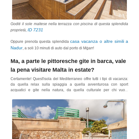
Goditi il sole maltese nella terrazza con piscina di questa splendida
ID 7231
proprietà,
casa vacanza o altre simili a
Oppure prenota questa splendida
Nadur
, a soli 10 minuti di auto dal porto di Mġarr!
Ma, a parte le pittoresche gite in barca, vale
la pena visitare Malta in estate?
Certamente! Quest'isola del Mediterraneo offre tutti i tipi di vacanza:
da quella relax sulla spiaggia a quella avventurosa con sport
acquatici e gite nella natura, da quella culturale per chi vuole
immergersi nella storia a quella per chi vuole fare festa fino all'alba. In
effetti, Malta attrae la maggior parte del suo turismo durante la
stagione più calda. Pertanto, se desideri recarti sull'isola e goderti
una
zona più tranquilla e meno affollata
, Gozo è perfetta.