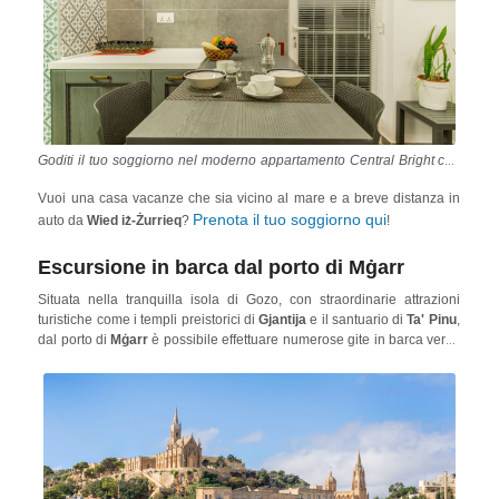
Goditi il tuo soggiorno nel moderno appartamento Central Bright con
ID 6471
terrazza,
, Malta
Vuoi una casa vacanze che sia vicino al mare e a breve distanza in
Prenota il tuo soggiorno qui
auto da
Wied iż-Żurrieq
?
!
Escursione in barca dal porto di Mġarr
Situata nella tranquilla isola di Gozo, con straordinarie attrazioni
turistiche come i templi preistorici di
Gjantija
e il santuario di
Ta' Pinu
,
dal porto di
Mġarr
è possibile effettuare numerose gite in barca verso
splendide località naturali (compresa l'isola di Comino).