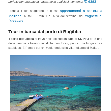
ID 6383
perfetto per una pausa rilassante in qualsiasi momento!
appartamenti a schiera a
Prenota il tuo soggiorno in questi
Mellieħa
traghetti di
, a soli 10 minuti di auto dal terminal dei
Ċirkewwa
!
Tour in barca dal porto di Buġibba
Il
porto di Buġibba
si trova nella splendida
baia di St. Paul
ed è una
delle famose attrazioni turistiche con locali, pub e una lunga costa
sabbiosa. È l'ideale per chi vuole godersi la vita notturna di Malta ma
anche la comodità di collegarsi ad altri luoghi o isole.