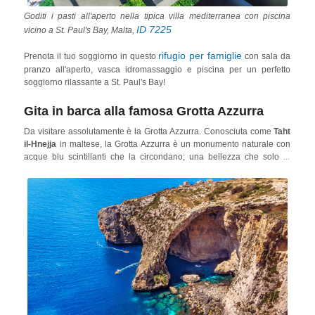
Goditi i pasti all'aperto nella tipica villa mediterranea con piscina
ID 7225
vicino a St. Paul's Bay, Malta,
rifugio per famiglie
Prenota il tuo soggiorno in questo
con sala da
pranzo all'aperto, vasca idromassaggio e piscina per un perfetto
soggiorno rilassante a St. Paul's Bay!
Gita in barca alla famosa Grotta Azzurra
Da visitare assolutamente è la Grotta Azzurra. Conosciuta come
Taht
il-Hnejja
in maltese, la Grotta Azzurra è un monumento naturale con
acque blu scintillanti che la circondano; una bellezza che solo la
costa frastagliata di Malta può offrire.