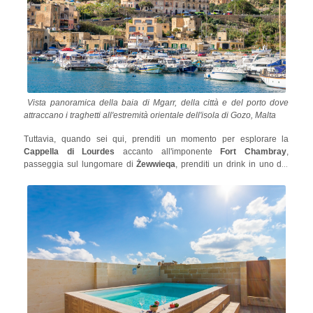
Vista panoramica della baia di Mgarr, della città e del porto dove
attraccano i traghetti all'estremità orientale dell'isola di Gozo, Malta
Tuttavia, quando sei qui, prenditi un momento per esplorare la
Cappella di Lourdes
accanto all'imponente
Fort Chambray
,
passeggia sul lungomare di
Żewwieqa
, prenditi un drink in uno dei
bar a tema marino come Gleneagles e osserva la coinvolgente ma
unica vita portuale. Se sei alla ricerca di un luogo comodo a breve
splendida casa vacanza a
distanza dal porto, oggiorna in questa
Gozo
!