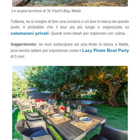
Le acque turchesi di St. Paul's Bay, Malta
Tuttavia, se si sceglie di fare una crociera o un tour in barca da questo
porto, è probabile che il tour sia più lungo e organizzato su
catamarani privati
. Questi sono ideali per esplorare con calma le
grotte, le baie e i punti di snorkeling meno conosciuti dell'arcipelago,
Suggerimento:
se vuoi partecipare ad una festa in barca a Malta,
come la
Laguna di Cristallo
a Comino.
Lazy Pirate Boat Party
puoi anche optare per esperienze come il
di 5 ore!