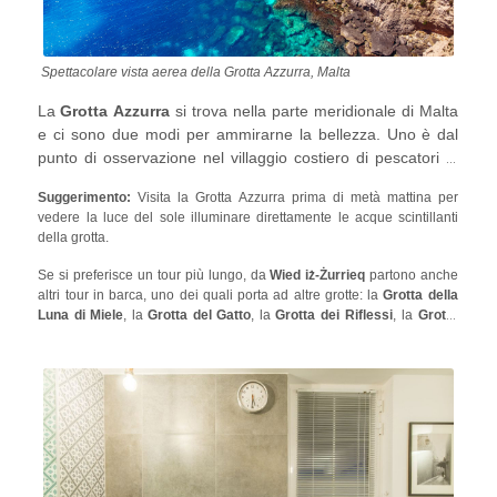
Spettacolare vista aerea della Grotta Azzurra, Malta
La
Grotta Azzurra
si trova nella parte meridionale di Malta
e ci sono due modi per ammirarne la bellezza. Uno è dal
punto di osservazione nel villaggio costiero di pescatori di
Wied iż-Żurrieq
, e l'altro è quello di imbarcarsi su un
Suggerimento:
Visita la Grotta Azzurra prima di metà mattina per
traghetto dallo stesso villaggio ed entrare nella grotta. È
vedere la luce del sole illuminare direttamente le acque scintillanti
possibile visitare il parcheggio del villaggio e da lì una
della grotta.
passerella conduce al punto di osservazione. Il chiosco per
acquistare i biglietti del traghetto per la Grotta Azzurra si
Se si preferisce un tour più lungo, da
Wied iż-Żurrieq
partono anche
altri tour in barca, uno dei quali porta ad altre grotte: la
Grotta della
trova vicino al parcheggio.
Luna di Miele
, la
Grotta del Gatto
, la
Grotta dei Riflessi
, la
Grotta
della Finestra
, la
Grotta della Finestra Blu
e il
Piede dell'Elefante
.
Tuttavia, se vuoi nuotare nella Grotta Azzurra, puoi farlo solo con tour
privati in barca o in kayak, ma non è molto consigliato a causa
dell'elevato numero di imbarcazioni turistiche. La Grotta Azzurra è
anche un luogo popolare per le immersioni, dove si può scoprire la
sua vita sottomarina nuotando tra polpi e pesci!