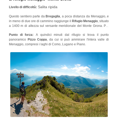
Salita ripida
Livello di difficoltà:
Questo sentiero parte da
Bregaglia
, a poca distanza da Menaggio, e
in meno di due ore di cammino raggiunge il
Rifugio Menaggio
, situato
a 1400 m di altezza sul versante meridionale del Monte Grona. Per
chi vuole fare escursioni nei dintorni del Lago di Como, questo
Punto di forza:
A quindici minuti dal rifugio si trova il punto
itinerario rappresenta l'occasione perfetta, poiché è possibile
panoramico
Pizzo Coppa
, da cui si può ammirare l'intera valle di
prolungare l'escursione sul
Monte Grona
(1736 m) e sul
Monte
Menaggio, compresi i laghi di Como, Lugano e Piano.
Bregagno
(2107 m). Lungo il percorso, si incontrano diverse fontane
e aree picnic situate tra bellissimi scenari e viste spettacolari del
paesaggio che circonda il Lago di Como.