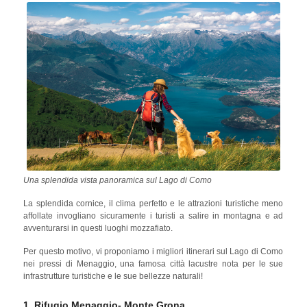
cui una varietà di sentieri per escursioni e passeggiate in montagna,
migliori punti di balneazione intorno al
oltre ad alcuni dei
maestoso lago
.
Una splendida vista panoramica sul Lago di Como
La splendida cornice, il clima perfetto e le attrazioni turistiche meno
affollate invogliano sicuramente i turisti a salire in montagna e ad
avventurarsi in questi luoghi mozzafiato.
Per questo motivo, vi proponiamo i migliori itinerari sul Lago di Como
nei pressi di Menaggio, una famosa città lacustre nota per le sue
infrastrutture turistiche e le sue bellezze naturali!
1. Rifugio Menaggio- Monte Grona