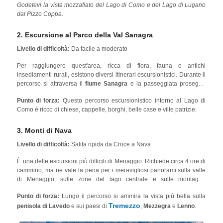
Godetevi la vista mozzafiato del Lago di Como e del Lago di Lugano
dal Pizzo Coppa.
2. Escursione al Parco della Val Sanagra
Livello di difficoltà:
Da facile a moderato
Per raggiungere quest'area, ricca di flora, fauna e antichi
insediamenti rurali, esistono diversi itinerari escursionistici. Durante il
percorso si attraversa il
fiume Sanagra
e la passeggiata prosegue
dopo aver attraversato il ponte. A seconda dell'itinerario che si
Punto di forza:
Questo percorso escursionistico intorno al Lago di
percorre, ci si imbatte in tracce di costruzioni tradizionali come mulini,
Como è ricco di chiese, cappelle, borghi, belle case e ville patrizie.
cave di calce e fornaci oppure si può attraversare il bosco. Nel caso in
cui si scelga quest'ultimo, non bisogna dimenticare di fermarsi un
attimo per vedere
Il Rogolone
, un'enorme quercia al centro di una
3. Monti di Nava
radura nel bosco.
Livello di difficoltà:
Salita ripida da Croce a Nava
È una delle escursioni più difficili di Menaggio. Richiede circa 4 ore di
cammino, ma ne vale la pena per i meravigliosi panorami sulla valle
di Menaggio, sulle zone del lago centrale e sulle montagne
circostanti. Lungo il percorso si possono osservare diverse chiese,
Punto di forza:
Lungo il percorso si ammira la vista più bella sulla
attraversare boschi e insediamenti rurali.
Tremezzo
penisola di Lavedo
e sui paesi di
,
Mezzegra
e
Lenno
.