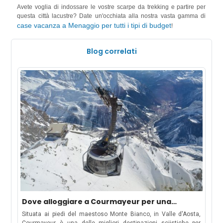
Avete voglia di indossare le vostre scarpe da trekking e partire per
sito ufficiale del turismo di Menaggio.
questa città lacustre? Date un'occhiata alla nostra vasta gamma di
case vacanza a Menaggio per tutti i tipi di budget
!
Blog correlati
Dove alloggiare a Courmayeur per una
vacanza sulla neve in famiglia
Situata ai piedi del maestoso Monte Bianco, in Valle d'Aosta,
Courmayeur è una delle migliori destinazioni sciistiche per