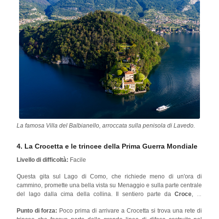
La famosa Villa del Balbianello, arroccata sulla penisola di Lavedo.
4. La Crocetta e le trincee della Prima Guerra Mondiale
Livello di difficoltà:
Facile
Questa gita sul Lago di Como, che richiede meno di un'ora di
cammino, promette una bella vista su Menaggio e sulla parte centrale
del lago dalla cima della collina. Il sentiero parte da
Croce
, la
frazione altimetrica più alta del comune di Menaggio, dove si trova
Punto di forza:
Poco prima di arrivare a Crocetta si trova una rete di
una tipica piazza cinquecentesca. Lungo il percorso si attraversa