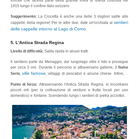
trincee che faceva parte della grande linea di difesa costruita nel
golf club Menaggio-Cadenabbia
anche il
, uno dei più antichi
1915 lungo il confine italo-svizzero.
campi da golf d'Italia.
Suggerimento:
La Crocetta è anche una delle 3 migliori salite alle
sentieri
cappelle della regione! Per le altre due, date un'occhiata ai
delle cappelle intorno al Lago di Como
.
5. L'Antica Strada Regina
Livello di difficoltà:
Salita ripida in alcuni tratti.
Il sentiero parte da Menaggio, dal lungolago oltre il lido e prosegue
per circa 3 ore. Durante il percorso si attraversano gallerie, il
fiume
ville famose
Serio
,
, villaggi di pescatori e alcune chiese. Infine, si
raggiunge l'
Antica Strada Regina
, costruita durante l'Impero Romano
Punto di forza:
Attraversando l'Antica Strada Regina, si incontrano
e servita per secoli come collegamento essenziale tra il versante nord
piccoli orti (per la coltivazione di verdure e frutta locali per uso
e sud delle Alpi.
domestico) e fontane. Scendendo lungo i sentieri di pietra acciottolati
fino alla riva del lago, si trova un pittoresco porto.