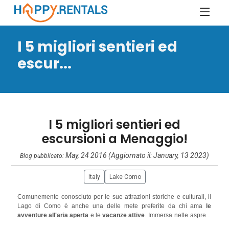
I 5 migliori sentieri ed
escur...
I 5 migliori sentieri ed
escursioni a Menaggio!
May, 24 2016 (Aggiornato il: January, 13 2023)
Blog pubblicato:
Italy
Lake Como
Comunemente conosciuto per le sue attrazioni storiche e culturali, il
Lago di Como è anche una delle mete preferite da chi ama
le
avventure all'aria aperta
e le
vacanze attive
. Immersa nelle aspre e
boscose pendici delle Alpi, la regione offre molte attività all'aperto, tra