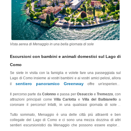
Vista aerea di Menaggio in una bella giornata di sole
Escursioni con bambini e animali domestici sul Lago di
Como
Se siete in visita con la famiglia e volete fare una passeggiata sul
Lago di Como insieme ai vostri bambini e ai vostri amici pelosi, allora
sentiero panoramico Greenway
il
offre un'esperienza
imperdibile.
Il percorso parte da
Colonno
e passa per
Ossuccio
e
Tremezzo
, con
attrazioni principali come
Villa Carlotta
e
Villa del Balbianello
a
coronare il percorso! Infatti, in una qualsiasi giornata di sole a
Menaggio, Villa del Balbianello, Villa Olmo, la
Funicolare Como-
Tutto sommato, Menaggio è una delle città più attraenti e ben
Brunate
sono alcuni dei luoghi da non perdere. Inoltre, se volete
collegate del Lago di Como e ci sono una mezza dozzina di altri
visitare le altre famose località del Lago di Como, Varenna e Bellagio
sentieri escursionistici da Menaggio che possono essere esplorati
sono facilmente raggiungibili con 15-30 minuti di traghetto.
durante la vostra vacanza sul lago! Per saperne di più, consultate il