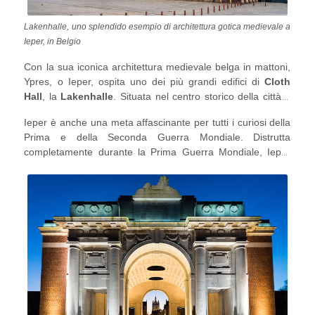
Lakenhalle, uno splendido esempio di architettura gotica medievale a
Ieper, in Belgio
Con la sua iconica architettura medievale belga in mattoni,
Ypres, o Ieper, ospita uno dei più grandi edifici di
Cloth
Hall
, la
Lakenhalle
. Situata nel centro storico della città e
dichiarata patrimonio dell'umanità dall'UNESCO nel 1999, la
Ieper è anche una meta affascinante per tutti i curiosi della
Lakenhalle conserva l'architettura originale ed è circondata
Prima e della Seconda Guerra Mondiale. Distrutta
dal
mercato Grokt
di Ieper. Nel mercato, rallenta e siediti in
completamente durante la Prima Guerra Mondiale, Ieper
uno dei caffè all'aperto per goderti il placido ritmo di vita
rende omaggio a tutti i soldati caduti presso il monumento
accompagnato dai famosi waffle belgi o dalla birra.
ai caduti della
Porta di Menin
. La Porta di Menin, che un
tempo era il percorso per le forze alleate per raggiungere il
fronte, è un ricordo della devastazione causata da una delle
guerre più significative della storia umana.