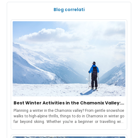
e il loro calore, sono perfette per sperimentare il turismo
culturale in Europa.
Blog correlati
Best Winter Activities in the Chamonix Valley:
Chamonix, Les Houches, Argentière &
Planning a winter in the Chamonix valley? From gentle snowshoe
Vallorcine
walks to high-alpine thrills, things to do in Chamonix in winter go
far beyond skiing. Whether you’re a beginner or travelling with
kids, there’s something for everyone. Keep reading for top
activity suggestions, estimated costs, travel tips, and where to