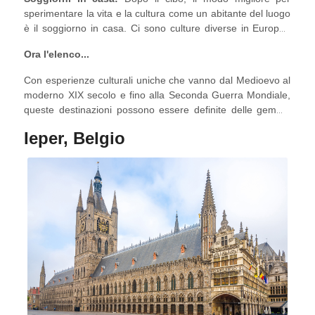
Castello di Predjama
o godere della cultura locale con i
sperimentare la vita e la cultura come un abitante del luogo
soggiorni nei vigneti in Slovenia
.
è il soggiorno in casa. Ci sono culture diverse in Europa?
Prenota una casa vacanze in Europa e lo scoprirai!
Ora l'elenco...
Con esperienze culturali uniche che vanno dal Medioevo al
moderno XIX secolo e fino alla Seconda Guerra Mondiale,
queste destinazioni possono essere definite delle gemme
nascoste!
Ieper, Belgio