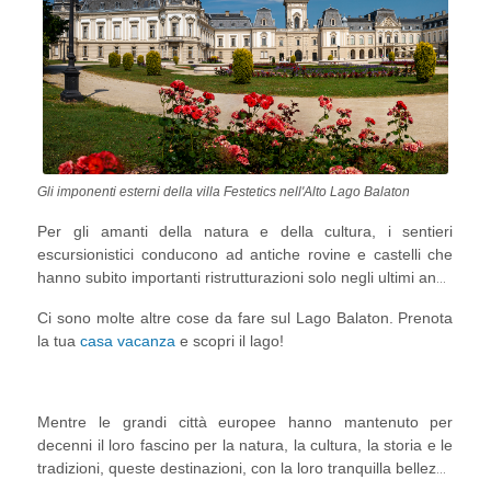
Gli imponenti esterni della villa Festetics nell'Alto Lago Balaton
Per gli amanti della natura e della cultura, i sentieri
escursionistici conducono ad antiche rovine e castelli che
hanno subito importanti ristrutturazioni solo negli ultimi anni:
Szigliget
, noto come il
Castello del Balaton
,
Sümeg
,
Ci sono molte altre cose da fare sul Lago Balaton. Prenota
restaurato nel 2022, che offre la possibilità di assistere a
la tua
casa vacanza
e scopri il lago!
giochi equestri storici, alla sala grande dei cavalieri, alla
taverna del castello, a mostre e altro ancora, e la
stupefacente
Villa Festetics
a
Keszthely
.
Mentre le grandi città europee hanno mantenuto per
decenni il loro fascino per la natura, la cultura, la storia e le
tradizioni, queste destinazioni, con la loro tranquilla bellezza