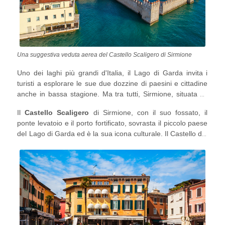
Una suggestiva veduta aerea del Castello Scaligero di Sirmione
Uno dei laghi più grandi d'Italia, il Lago di Garda invita i
turisti a esplorare le sue due dozzine di paesini e cittadine
anche in bassa stagione. Ma tra tutti, Sirmione, situata su
una penisola sul lago, è considerata la più bella. E a
Il
Castello Scaligero
di Sirmione, con il suo fossato, il
ragione.
ponte levatoio e il porto fortificato, sovrasta il piccolo paese
del Lago di Garda ed è la sua icona culturale. Il Castello del
XIII secolo è conosciuto per il suo porto fortificato, l'unico in
Italia, ed è recentemente diventato famoso per la sua
splendida posizione e per la sua ottima conservazione,
grazie ad un recente restauro.