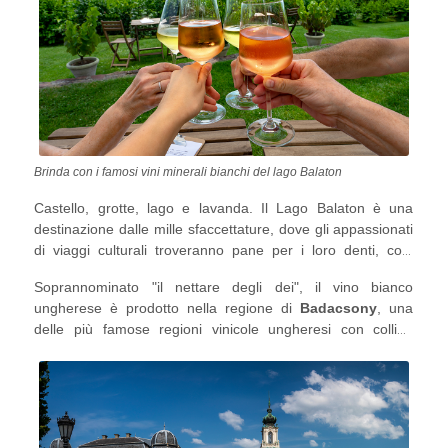
Brinda con i famosi vini minerali bianchi del lago Balaton
Castello, grotte, lago e lavanda. Il Lago Balaton è una
destinazione dalle mille sfaccettature, dove gli appassionati
di viaggi culturali troveranno pane per i loro denti, così
come gli amanti delle feste. Dai vini al cibo tradizionale,
Soprannominato "il nettare degli dei", il vino bianco
dalle esperienze coinvolgenti nei castelli alle escursioni
ungherese è prodotto nella regione di
Badacsony
, una
sulle colline vulcaniche, il Lago Balaton è una destinazione
delle più famose regioni vinicole ungheresi con colline
di esperienze tanto diverse quanto emozionanti.
vulcaniche e sede di un corposo vino bianco minerale e di
molte cantine con tour. Per altri piaceri edonistici, visita il
villaggio di Kaptalantoki Liliom
con il suo mercato e i
suoi prodotti tradizionali ungheresi.