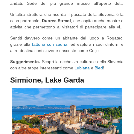
andati. Sede del più grande museo all'aperto della
Slovenia, Rogatec è entrata nella lista per il suo fascino e la
Un'altra struttura che ricorda il passato della Slovenia è la
sua autenticità. La piccola città offre un'esperienza
casa padronale,
Duorec Strmol
, che ospita anche mostre e
immersiva unica nel suo genere al
Muzej na Prostenm
attività che permettono ai visitatori di partecipare alla vita
Rogatec
, dove la vita come la conoscevano i nostri
quotidiana del passato.
antenati può essere sperimentata con molte attività e
Sentiti davvero come un abitante del luogo a Rogatec,
laboratori come "Il pane che faceva mia nonna".
grazie alla
fattoria con sauna
, ed esplora i suoi dintorni e
altre destinazioni slovene nascoste come Celje.
Suggerimento:
Scopri la ricchezza culturale della Slovenia
con altre tappe interessanti come
Lubiana
e
Bled
!
Sirmione, Lake Garda