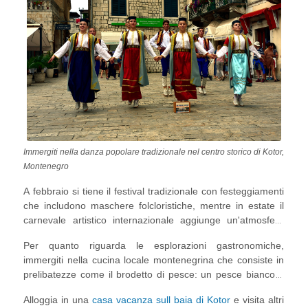
Montenegro nei mesi di febbraio, luglio e agosto.
Immergiti nella danza popolare tradizionale nel centro storico di Kotor,
Montenegro
A febbraio si tiene il festival tradizionale con festeggiamenti
che includono maschere folcloristiche, mentre in estate il
carnevale artistico internazionale aggiunge un'atmosfera
celebrativa alla città tra luglio e agosto. Con oltre 200
Per quanto riguarda le esplorazioni gastronomiche,
programmi e artisti internazionali, il
Festival
immergiti nella cucina locale montenegrina che consiste in
internazionale KotorArt Festival
che ha luogo in estate
prelibatezze come il brodetto di pesce: un pesce bianco e
mette in risalto la cultura di Kotor e comprende varie
blu preparato in vari modi e servito con formaggio svizzero
categorie come il
Klapa Music Festival
, il
Sea Rock
Alloggia in una
casa vacanza sull baia di Kotor
e visita altri
e patate, o il polpo arrosto, il risotto nero, le vongole e i
Festival
e il
Kotor Children Festival
.