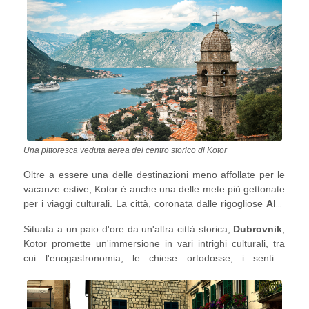
Una pittoresca veduta aerea del centro storico di Kotor
Oltre a essere una delle destinazioni meno affollate per le
vacanze estive, Kotor è anche una delle mete più gettonate
per i viaggi culturali. La città, coronata dalle rigogliose
Alpi
Dinariche
e abbracciata dalle acque cristalline del Mare
Situata a un paio d'ore da un'altra città storica,
Dubrovnik
,
Adriatico, è l'ideale per chi ama la cultura cosi come la
Kotor promette un'immersione in vari intrighi culturali, tra
natura.
cui l'enogastronomia, le chiese ortodosse, i sentieri
escursionistici per le fortezze e un affascinante centro
storico pieno di... GATTI! In alternativa, la città offre molte
feste ed eventi
per partecipare attivamente al folklore del