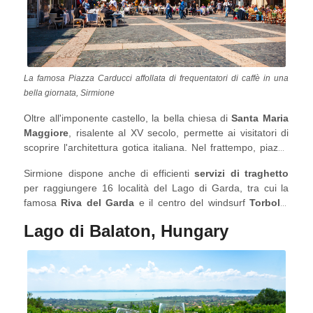
La famosa Piazza Carducci affollata di frequentatori di caffè in una
bella giornata, Sirmione
Oltre all'imponente castello, la bella chiesa di
Santa Maria
Maggiore
, risalente al XV secolo, permette ai visitatori di
scoprire l'architettura gotica italiana. Nel frattempo, piazze
accoglienti come
Piazza Carducci
fungono da fulcro di
Sirmione dispone anche di efficienti
servizi di traghetto
ristoranti per provare la tipica cucina lacustre che consiste
per raggiungere 16 località del Lago di Garda, tra cui la
in piatti con pesci di lago come protagonisti e alcuni
famosa
Riva del Garda
e il centro del windsurf
Torbole
.
eccellenti vini regionali e sopratutto, il Gelato!
Scopri le famose località turistiche del Lago di Garda con le
Lago di Balaton, Hungary
migliori
case vacanza
.