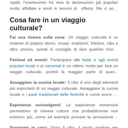
rapidi, l'overtourism ha reso le destinazioni già popolari
molto affollate e simili in termini di offerta. Ma ci sono
ancora alcune
destinazioni nascoste in Europa dove c'è
Cosa fare in un viaggio
la possibilità di rallentare, conoscere culture diverse e
acquisire una nuova prospettiva del mondo
culturale?
: In breve,
un'occasione per godersi un viaggio culturale in Europa e
Fai una ricerca sulla zona:
Un viaggio culturale è un
tornare al significato originale del viaggio, che è sempre
insieme di palazzi storici, musei, tradizioni, folclore, cibo e
stato quello di esplorare e scoprire l'ignoto!
altro ancora, quindi si consiglia di fare qualche ricerca
prima di partire per assicurarsi il tipo di esperienza culturale
Festival ed eventi:
Partecipare alle
feste e agli eventi
che si sta cercando.
popolari locali
o ai
carnevali
è un ottimo modo per fare un
viaggio culturale, poiché la maggior parte di queste
celebrazioni ruota attorno al mantenimento delle tradizioni.
Assaggiare la cucina locale:
Il cibo è uno degli elementi
più importanti di un viaggio culturale. Assaggiare la cucina
locale o i
pasti tradizionali delle festività
è come avere un
assaggio di come si vive la vita quotidiana nel luogo.
Esperienze coinvolgenti:
Le esperienze immersive
permettono di rivivere culture che probabilmente non
esistono più, come ad esempio provare la sensazione di
viaggiare nel tempo con le rappresentazioni storiche al
Soggiorni in casa:
Dopo il cibo, il modo migliore per