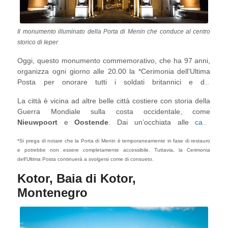
Il monumento illuminato della Porta di Menin che conduce al centro
storico di Ieper
Oggi, questo monumento commemorativo, che ha 97 anni,
organizza ogni giorno alle 20.00 la *Cerimonia dell'Ultima
Posta per onorare tutti i soldati britannici e del
Commonwealth della guerra, con centinaia di spettatori che
La città è vicina ad altre belle città costiere con storia della
si presentano ogni giorno per assistere alla commovente
Guerra Mondiale sulla costa occidentale, come
esperienza. Chi vuole approfondire il viaggio deve visitare
Nieuwpoort
e
Oostende
. Dai un’occhiata alle
case
anche il
Flanders Field Museum
, le trincee britanniche e il
vacanza sulla costa belga
per immergiti nell'arte, nella
memoriale dei soldati Gurkha e indiani
.
*Si prega di notare che la Porta di Menin è temporaneamente in fase di restauro
cultura e nella storia.
e potrebbe non essere completamente accessibile. Tuttavia, la Cerimonia
dell'Ultima Posta continuerà a svolgersi come di consueto.
Kotor, Baia di Kotor,
Montenegro