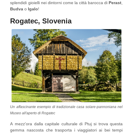
splendidi gioielli nei dintorni come la città barocca di
Perast
,
gamberi. Non dimenticare di completare il tutto con il
Budva
o
Igalo
!
tradizionale vino Vranac!
Rogatec, Slovenia
Un affascinante esempio di tradizionale casa solare-pannoniana nel
Museo all'aperto di Rogatec
A mezz'ora dalla capitale culturale di Ptuj si trova questa
gemma nascosta che trasporta i viaggiatori ai bei tempi