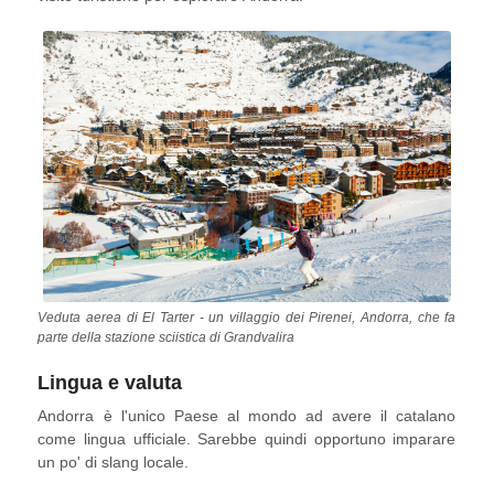
sciistiche di Andorra:
Grandvalira
e
Vallnord
.
Veduta aerea di El Tarter - un villaggio dei Pirenei, Andorra, che fa
parte della stazione sciistica di Grandvalira
Lingua e valuta
Andorra è l'unico Paese al mondo ad avere il catalano
come lingua ufficiale. Sarebbe quindi opportuno imparare
un po' di slang locale.