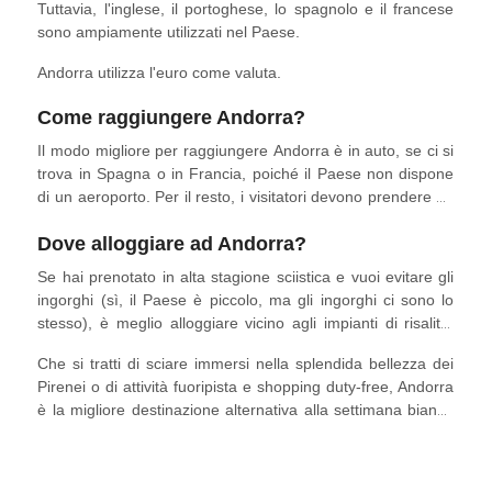
Tuttavia, l'inglese, il portoghese, lo spagnolo e il francese
sono ampiamente utilizzati nel Paese.
Andorra utilizza l'euro come valuta.
Come raggiungere Andorra?
Il modo migliore per raggiungere Andorra è in auto, se ci si
trova in Spagna o in Francia, poiché il Paese non dispone
di un aeroporto. Per il resto, i visitatori devono prendere un
volo per Barcellona in Spagna o per Tolosa in Francia.
Dove alloggiare ad Andorra?
Se hai prenotato in alta stagione sciistica e vuoi evitare gli
ingorghi (sì, il Paese è piccolo, ma gli ingorghi ci sono lo
stesso), è meglio alloggiare vicino agli impianti di risalita.
Questi
moderni ed economici appartamenti
si trovano a
Che si tratti di sciare immersi nella splendida bellezza dei
pochi passi dall'impianto di risalita di Grandvalira, con
Pirenei o di attività fuoripista e shopping duty-free, Andorra
navette che si possono prenotare per raggiungerti a casa.
è la migliore destinazione alternativa alla settimana bianca
nelle Alpi europee!