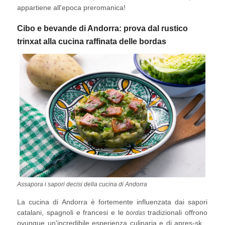
appartiene all'epoca preromanica!
lungo d'Europa
.
Cibo e bevande di Andorra: prova dal rustico
trinxat alla cucina raffinata delle bordas
Assapora i sapori decisi della cucina di Andorra
La cucina di Andorra è fortemente influenzata dai sapori
catalani, spagnoli e francesi e le
tradizionali offrono
bordas
ovunque un'incredibile esperienza culinaria e di apres-ski.