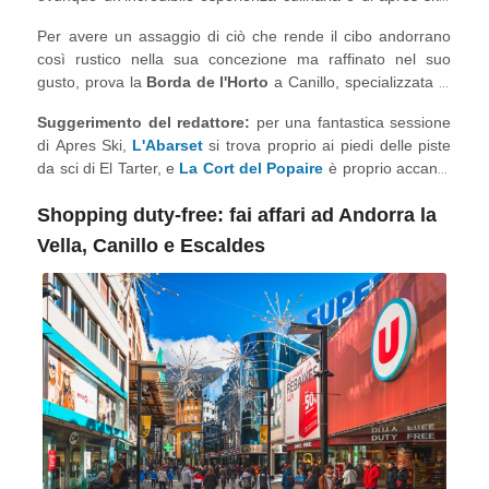
Nelle parrocchie di Canillo e Andorra la Vella, potrai
Per avere un assaggio di ciò che rende il cibo andorrano
assaggiare la cucina locale come il
(un piatto a base
Trinxat
così rustico nella sua concezione ma raffinato nel suo
di patate e cavoli con pancetta), l'
, la
(una
Escudella
Coca
gusto, prova la
Borda de l'Horto
a Canillo, specializzata in
focaccia salata o dolce) e una grande selezione di carni alla
cucina andorrana moderna, o la
Borda del Rector
a
griglia.
Suggerimento del redattore:
per una fantastica sessione
Soldeu, ideale per gli amanti della carne alla griglia. Se vuoi
di Apres Ski,
L'Abarset
si trova proprio ai piedi delle piste
assaggiare un eccellente trinxat, opta per la
Borda Patxeta
da sci di El Tarter, e
La Cort del Popaire
è proprio accanto
a El Tarter.
alla funivia di Soldeu.
Shopping duty-free:
fai affari ad Andorra la
Vella, Canillo e Escaldes