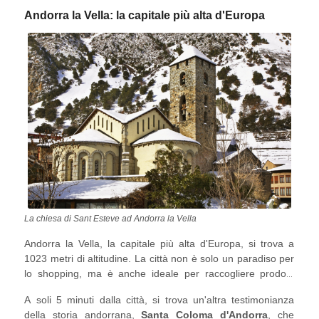
Madriu, il Lago Estany de la Nou, il Refugi de Fontverd e il
Andorra la Vella: la capitale più alta d'Europa
Refugi de Perafita.
La chiesa di Sant Esteve ad Andorra la Vella
Andorra la Vella, la capitale più alta d'Europa, si trova a
1023 metri di altitudine. La città non è solo un paradiso per
lo shopping, ma è anche ideale per raccogliere prodotti
freschi nei mercati settimanali del sabato. Visita la
A soli 5 minuti dalla città, si trova un'altra testimonianza
bellissima
Eglesia de Sant Esteve
e scopri la storia
della storia andorrana,
Santa Coloma d'Andorra
, che
preromanica del Paese o percorri il
ponte tibetano più