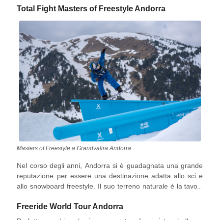
fila per avere gratuitamente cibo, vino, dolci e una seconda
Total Fight Masters of Freestyle Andorra
porzione delle deliziose “
” (stufato catalano),
Escudellas
combattendo il freddo intenso per celebrare questa
tradizione che riscalda il cuore.
Masters of Freestyle a Grandvalira Andorra
Nel corso degli anni, Andorra si è guadagnata una grande
reputazione per essere una destinazione adatta allo sci e
allo snowboard freestyle. Il suo terreno naturale è la tavola
da disegno perfetta per i maestri del freestyle che mostrano
Freeride World Tour Andorra
la loro creatività in competizioni come il Total Fight Masters
of Freestyle nello Snow Park di El Tarter.