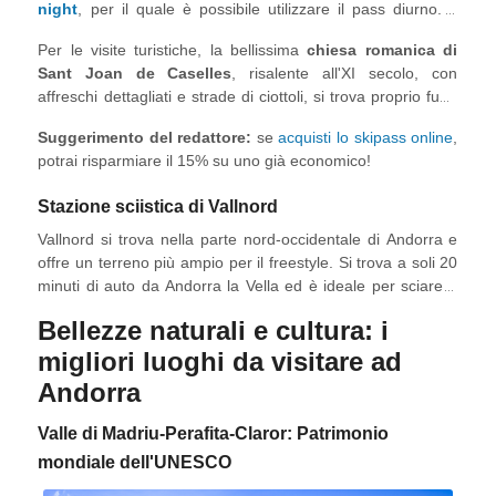
night
, per il quale è possibile utilizzare il pass diurno. Il
con le racchette da neve, motoslitte, slitte trainate da cani
parco è aperto dal martedì alla domenica ed è perfetto per
(mushing) e corse su ghiaccio lungo il Circuit Andorra - Pas
Per le visite turistiche, la bellissima
chiesa romanica di
continuare a sciare fino a notte fonda una volta chiuse le
de la Casa!
Sant Joan de Caselles
, risalente all'XI secolo, con
piste.
affreschi dettagliati e strade di ciottoli, si trova proprio fuori
Canillo.
Suggerimento del redattore:
se
acquisti lo skipass online
,
potrai risparmiare il 15% su uno già economico!
Stazione sciistica di Vallnord
Vallnord si trova nella parte nord-occidentale di Andorra e
offre un terreno più ampio per il freestyle. Si trova a soli 20
minuti di auto da Andorra la Vella ed è ideale per sciare a
fine stagione. Dopo le discese sulle piste battute di
Bellezze naturali e cultura: i
Grandvalira, Vallnord è il secondo miglior comprensorio
sciistico da esplorare per i principianti e i livelli intermedi.
migliori luoghi da visitare ad
Andorra
Valle di Madriu-Perafita-Claror: Patrimonio
mondiale dell'UNESCO