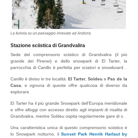
La funivia su un paesaggio innevato ad Andorra
Stazione sciistica di Grandvalira
Sede del comprensorio sciistico di Grandvalira (il più
grande dei Pirenei) e dello snowpark di El Tarter, la
parrocchia di Canillo è perfetta per sciatori e snowboarder
di tutti i livelli.
Canillo è diviso in tre località:
El Tarter
,
Soldeu
e
Pas de la
Casa
, e ognuna di queste offre qualcosa di diverso da
esplorare.
El Tarter ha il più grande Snowpark dell'Europa meridionale
e offre alloggi con accesso diretto agli impianti di risalita di
Grandvalira, mentre Soldeu ospita regolarmente gare di sci.
Pas de la Casa è per gli sciatori di tutti i livelli, con una
Una caratteristica unica di questo comprensorio sciistico è
vivace vita notturna perfetta per i giovani. Ci sono anche
lo Snowpark notturno, il
Sunset Park Henrik Harlaut by
fantastiche esperienze fuori pista come escursioni guidate