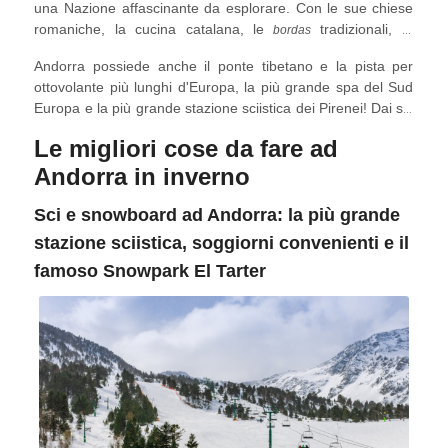
una Nazione affascinante da esplorare. Con le sue chiese
romaniche, la cucina catalana, le
tradizionali, le
bordas
fantastiche terme e gli eventi invernali, il Paese non si limita
Andorra possiede anche il ponte tibetano e la pista per
allo sci.
ottovolante più lunghi d'Europa, la più grande spa del Sud
Europa e la più grande stazione sciistica dei Pirenei! Dai siti
storici agli snowpark notturni, dalle terme alle migliori
Le migliori cose da fare ad
stazioni sciistiche, abbiamo raccolto un'incredibile guida di
Andorra sulle migliori cose da fare, vedere e acquistare in
Andorra in inverno
inverno:
Sci e snowboard ad Andorra: la più grande
stazione sciistica, soggiorni convenienti e il
famoso Snowpark El Tarter