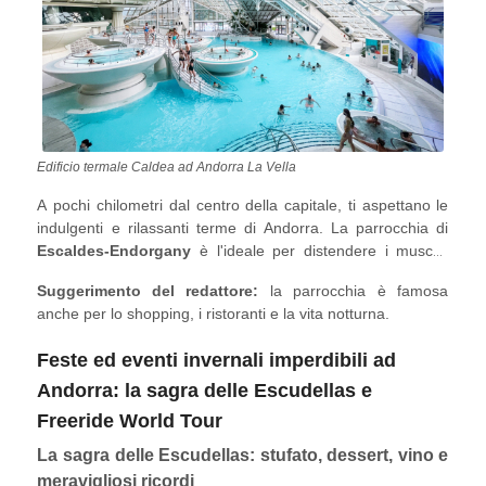
Edificio termale Caldea ad Andorra La Vella
A pochi chilometri dal centro della capitale, ti aspettano le
indulgenti e rilassanti terme di Andorra. La parrocchia di
Escaldes-Endorgany
è l'ideale per distendere i muscoli
dopo le sessioni di sci e apres ski. Qui, la Caldea Spa è
Suggerimento del redattore:
la parrocchia è famosa
nota per essere uno dei più grandi centri termali dell'Europa
anche per lo shopping, i ristoranti e la vita notturna.
meridionale e per i suoi trattamenti con acqua calda
naturale ricca di minerali e proprietà terapeutiche.
Feste ed eventi invernali imperdibili ad
Andorra: la sagra delle Escudellas e
Freeride World Tour
La sagra delle Escudellas: stufato, dessert, vino e
meravigliosi ricordi