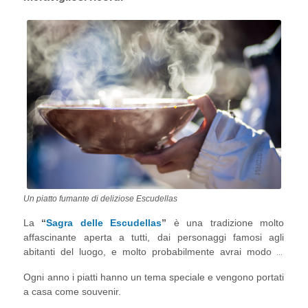
Un piatto fumante di deliziose Escudellas
La
“
Sagra delle Escudellas
”
è una tradizione molto
affascinante aperta a tutti, dai personaggi famosi agli
abitanti del luogo, e molto probabilmente avrai modo di
intravedere qualche celebrità. La festa si svolge a gennaio
Ogni anno i piatti hanno un tema speciale e vengono portati
nel giorno di Sant Joan nella parrocchia di Sant Julia (e nel
a casa come souvenir.
giorno di Sant Anthony nel resto del paese). La gente fa la