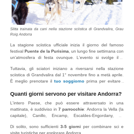
Slitta trainata da cani nella stazione sciistica di Grandvalira, Grau
Roig Andorra
La stagione sciistica ufficiale inizia il giorno del famoso
festival
Puente de la Purisima
, un lungo fine settimana con
un'atmosfera di festa ovunque. L'evento si svolge il 6
dicembre, quando gli sciatori provenienti dalla vicina
Tuttavia, gli sciatori iniziano a riversarsi nella stazione
Spagna scendono sulle piste per dedicarsi a varie attività
sciistica di Grandvalira dal 1° novembre fino a metà aprile.
invernali come lo sleddog, lo snow mobiling, la costruzione
È meglio prenotare il
tuo soggiorno
prima per evitare i
di igloo e le ciaspole a El Tarter.
prezzi dell'alta stagione.
Quanti giorni servono per visitare Andorra?
L'intero Paese, che può essere attraversato in una
mattinata, è suddiviso in
7 parrocchie
: Andorra la Vella (la
capitale), Canillo, Encamp, Escaldes-Engordany, La
Massana, Ordino e Sant Julià de Lòria. Di questi, Canillo,
Di solito, sono sufficienti
3-5 giorni
per combinare sci e
Encamp e La Massana sono collegati alle principali stazioni
visite turistiche per esplorare Andorra.