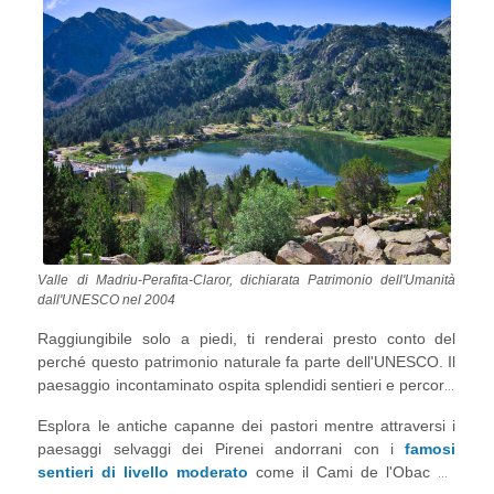
Valle di Madriu-Perafita-Claror, dichiarata Patrimonio dell'Umanità
dall'UNESCO nel 2004
Raggiungibile solo a piedi, ti renderai presto conto del
perché questo patrimonio naturale fa parte dell'UNESCO. Il
paesaggio incontaminato ospita splendidi sentieri e percorsi
per escursioni ad Andorra, oltre a numerosi laghi e
Esplora le antiche capanne dei pastori mentre attraversi i
foreste.
paesaggi selvaggi dei Pirenei andorrani con i
famosi
sentieri di livello moderato
come il Cami de l'Obac de