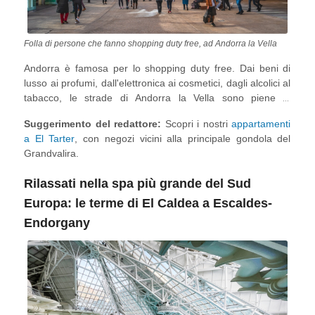
Folla di persone che fanno shopping duty free, ad Andorra la Vella
Andorra è famosa per lo shopping duty free. Dai beni di
lusso ai profumi, dall'elettronica ai cosmetici, dagli alcolici al
tabacco, le strade di Andorra la Vella sono piene di
appassionati di shopping che cercano l’affare. I luoghi
Suggerimento del redattore:
Scopri i nostri
appartamenti
migliori e più popolari per lo shopping duty-free tra i turisti
a El Tarter
, con negozi vicini alla principale gondola del
sono l'
Avenida Meritxell
e il
Centro Commerciale Illa
Grandvalira.
Carlemany
ad Andorra la Vella, l'area commerciale
Vivand
a Escaldes-Engordany e
Carrer Major
a Pas de la Casa
Rilassati nella spa più grande del Sud
(Parrocchia di Canillo). El Tarter e Soldeu propongono
ottime offerte duty-free su attrezzatura da sci e
Europa: le terme di El Caldea a Escaldes-
snowboard.
Endorgany