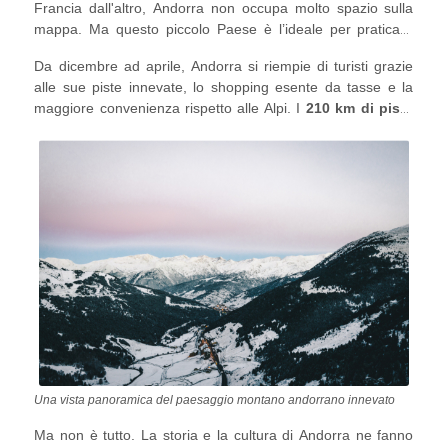
Francia dall'altro, Andorra non occupa molto spazio sulla
mappa. Ma questo piccolo Paese è l’ideale per praticare
sport invernali e fare shopping.
Da dicembre ad aprile, Andorra si riempie di turisti grazie
alle sue piste innevate, lo shopping esente da tasse e la
maggiore convenienza rispetto alle Alpi. I
210 km di piste
battute e le aree sciistiche fuori pista
fanno di questo
Paese un parco giochi emozionante per sciatori e
snowboarder.
Una vista panoramica del paesaggio montano andorrano innevato
Ma non è tutto. La storia e la cultura di Andorra ne fanno