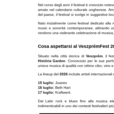
Nel corso degli anni il festival è cresciuto n
amato nel calendario culturale ungherese. Ambi
del paese, il festival si svolge in suggestive l
musicali contemporanee.
Nato inizialmente come festival dedicato alla
music e sonorità contemporanee
, attirando 
rendono una vi
si
brante celebrazione di musica,
Cosa aspettarsi al VeszprémFest 
Situato nella città storica di 
Veszprém
História Garden
. Conosciuto per le sue perfor
unisce musica di qualità con ottimo cibo, vino e n
La lineup del 
2026
 include artisti internazional
15 luglio:
 Juanes
16 luglio:
 Beth Hart
17 luglio:
 Kraftwerk
18 luglio:
 Pink Martini
Dal 
Latin rock e blues
 fino alla 
musica ele
indimenticabili in uno dei contesti festivalieri pi