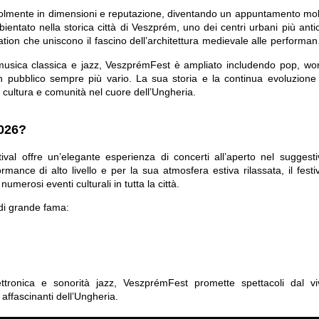
otevolmente in dimensioni e reputazione, diventando un appuntamento mo
entato nella storica città di
Veszprém
, uno dei centri urbani più anti
ocation che uniscono il fascino dell’architettura medievale alle performa
musica classica e jazz
, VeszprémFest è ampliato includendo
pop, wor
un pubblico sempre più vario. La sua storia e la continua evoluzione 
 cultura e comunità nel cuore dell’Ungheria.
2026?
mance di alto livello e per la sua atmosfera estiva rilassata, il festiv
umerosi eventi culturali in tutta la città.
i di grande fama:
ttronica e sonorità jazz
, VeszprémFest promette spettacoli dal viv
ù affascinanti dell’Ungheria.