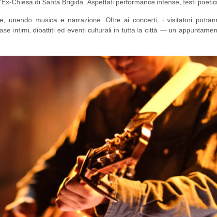
’Ex-Chiesa di Santa Brigida. Aspettati performance intense, testi poetic
e nuove voci si alternano sul palco.
ore, unendo musica e narrazione. Oltre ai concerti, i visitatori potra
 intimi, dibattiti ed eventi culturali in tutta la città — un appuntame