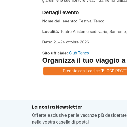
giardini e le sue fioriture vivaci, Sanremo unisce
La Pigna, esplorare il Porto Vecchio o godersi 
Dettagli evento
e la vicinanza a luoghi come Imperia, Bordigh
viaggiatore.
Nome dell’evento:
Festival Tenco
Località:
Teatro Ariston e sedi varie, Sanremo, 
Date:
21–24 ottobre 2026
Sito ufficiale:
Club Tenco
Organizza il tuo viaggio 
Prenota con il codice “BLOGDIRECT”
La nostra Newsletter
Offerte esclusive per le vacanze più desiderate
nella vostra casella di posta!