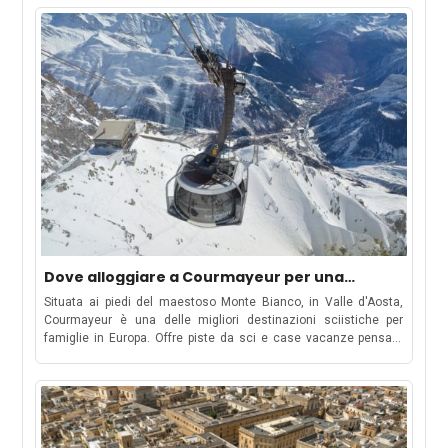
Dove alloggiare a Courmayeur per una
vacanza sulla neve in famiglia
Situata ai piedi del maestoso Monte Bianco, in Valle d'Aosta,
Courmayeur è una delle migliori destinazioni sciistiche per
famiglie in Europa. Offre piste da sci e case vacanze pensate
appositamente per le famiglie, con un'atmosfera accogliente
che si adatta a tutti. Con piste per ogni livello, percorsi fuori
pista e un'attenzione particolare ai bambini, Courmayeur è la
meta ideale sia per le famiglie che per gli appassionati di sport
invernali. Ammira il panorama dalla Skyway Monte Bianco da
Courmayeur a Punta Helbronner In totale, 21 impianti di risalita