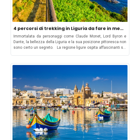
4 percorsi di trekking in Liguria da fare in meno
di 4 ore
Immortalata da personaggi come Claude Monet, Lord Byron e
Dante, la bellezza della Liguria e la sua posizione pittoresca non
sono certo un segreto. La regione ligure ospita affascinanti siti
UNESCO come Porto Venere e le famose Cinque Terre,
caratterizzate da drammatiche scogliere a strapiombo e colorati
villaggi costieri, con l'ampia distesa del Mar Mediterraneo che ne
accresce la sublimità. Non sorprende quindi che questa regione
sia anche un'ottima scelta per gli amanti del trekking. Veduta
aerea di Vernazza delle Cinque Terre, uno dei "Borghi più belli
d'Italia" I percorsi di trekking in Liguria possono variare
facilmente da 7-8 ore a 1 ora e mezza-4 ore, con diversi livelli di
difficoltà, percorsi ed esperienze. Ma in tutti i casi, questi ultimi
si snodano attraverso la storia, la cultura e la natura della
Liguria, con panorami mozzafiato, deliziosi piatti liguri e la
splendida costa quasi sempre in vista! Nel nostro blog abbiamo
raccolto 4 escursioni di trekking in Liguria che potrai completare
in meno di 4 ore, senza rinunciare alla bellezza e alla versatilità
della regione! Da Porto Venere a Riomaggiore - L'escursione del
Golfo dei Poeti Bar e Vini a Pié de Ma affacciato sul mare a