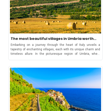
The most beautiful villages in Umbria worth
visiting
Embarking on a journey through the heart of Italy unveils a tapestry of enchanting villages, each with its unique charm and timeless allure. In the picturesque region of Umbria, where medieval streets wind through rolling hills and historic architecture stand as a testament to centuries past, the quest for the most beautiful villages becomes a captivating odyssey. Below, we have found the hidden gems, the quaint corners, and the cultural treasures that define the most enchanting villages to visit in Umbria! 1. AssisiAn idyllic view of the hilltop village of Assisi East of Perugia lies the hilltop town of Assisi, the birthplace of Saint Francis, the patron saint of animals and the environment. Its must-see Basilica di San Francesco, constructed between 1228 and 1253, is a significant Christian pilgrimage site. Assisi also has the well-preserved Roman Temple of Minerva from the 1st century for those who’d like to venture into ancient times! Not only that, this UNESCO World Heritage site with stunning medieval architecture, narrow streets, and panoramic views is also quite the charmer for nature lovers with the nearby Mount Subasio Regional Park serving as a beautiful retreat. 2. PerugiaThe beautiful Piazza IV Novembre of Perugia The regional capital, Perugia, with its historical sites, medieval alleys, and vibrant cultural scene lures into a rich history dating back to Etruscan times. Explore impressive Renaissance architecture in its piazzas, discover intriguing medieval lanes, and uncover Etruscan ruins beneath the cathedral. July brings the vibrant Jazz Festival, filling the streets with music, meanwhile, the Perugina chocolate factory, producer of delicious Baci chocolates, is a year-round favourite of tourists. Ideally, you should allow at least three days to fully enjoy the city! 3. Orvieto The iconic duomo of Orvieto on a crisp, sunny day Known for its impressive Duomo (Cathedral) and well-preserved medieval centre, Orvieto sits atop a volcanic cliff and offers breathtaking views of the surrounding countryside. Book a tour of Orvieto Underground to discover the fascinating history of kilometres of tunnels beneath the city. Alternatively, visit the impressive cathedral, marvel at the Pozzo della Cava, a 36-meter-deep Etruscan well, and descend the 248 steps of the Pozzo di San Patrizio, a 54-meter-deep well. Easily accessible by train from Rome in one hour or by car with ample parking, Orvieto can be explored in a day, but two days allow for a more relaxed experience. Also, don't miss a fantastic pizza at Piazza del Popolo. 4. Spello An atmospheric alley of Spello to spend your afternoon A charming hilltop town with medieval streets adorned with flowers, Spello is often considered one of the most picturesque places in Umbria with diverse experiences that pique curiosity. In Spello, wander through its floral alleyways, admire its churches, and enjoy stunning Umbrian vistas. Art enthusiasts shouldn't miss the Baglioni Chapel in the Collegiata di Santa Maria Maggiore and the Infloriata festival in June that transforms streets into floral carpets. The town also offers excellent restaurants like La Cantina di Spello, showcasing local delicacies such as black truffles, olive oils, Chianina beef, and wild boar. Editor’s tip: Make Spello the base for your Umbrian trip as it is easily accessible by train! 5. Gubbio An alluring view of the historic buildings of Gubbio As one of Umbria's oldest medieval settlements, Gubbio has preserved its original appearance and is known for its historic centre, the Palazzo dei Consoli and the annual Corsa dei Ceri festival. The town is quietly surrounded by countryside and ancient woodland, with the Piazza Grande offering stunning views of the valley and showcasing historic buildings like Palazzo dei Consoli and Palazzo Pretorio, as well as the Duomo and the Church of San Francesco. Gubbio is also known for hosting the world's largest Christmas tree during the holidays! Gubbio is perfect for a day trip accessible by car, train, or bus from Perugia and Rome. Editor’s tip: Indulge in Umbrian cuisine, including legume soup and strangozzi with meat sauce. 6. MontefalcoThe autumn-like beauty of the Mantefalco Sagrantino Vineyards Considered the “Balcony of Umbria”, Montefalco is surrounded by vineyards and is renowned for its wines such as Sagrantino di Montefalco and Montefalco Rosso, as well as panoramic views of the Umbrian countryside between Perugia and Spoleto. The well-preserved medieval center with ancient walls and towers includes highlights like the circular Piazza del Comune with key buildings like Palazzo Comunale, Teatro Comunale, and Oratorio di Santa Maria di Platea. The Church-Museum of San Francesco houses a significant fresco cycle by Benozzo Gozzoli, while other attractions include medieval walls, Sant'Agostino gate, churches, and the Castle of Fabbri with an archaeological crypt! 7. TodiMarvel at the octagonal architectural expertise of Tempio di Santa Maria della Consolazione Todi's well-preserved medieval centre leads you into a world of typical architectural structures like the Piazza del Popolo and the Tempio di Santa Maria della Consolazione. Perched on a hilltop above the River Tiber, Todi is by visitors for its authentic charm and limited tourist impact where you can experience genuine Umbrian life and savour earthy flavours like a slow-cooked pigeon with a delightful dry white wine. Todi also serves as an ideal base to explore neighbouring Umbrian gems, with Montefalco and Perugia, which are just a short drive away. 8. Bevagna Feel the olden days come alive at Mercato dei Consoli A small medieval town known for its virtually intact Roman and medieval architecture, Bevagna is the perfect stop for reliving the old times. The town is home to the former church of Madonna delle Neve, ancient thermal baths, Piazza Silvestri, Palazzo dei Consoli, and churches like San Silvestro and San Michele Arcangelo. It also plays host to the Mercato delle Gaite, a historical reenactment festival recreating medieval village life every June. To top it all Bevagna has a well-preserved historical center with charming alleyways attracting visitors since the Grand Tour era. 9. Città di CastelloThe grandiose cathedral of Città di Castello Located in the northern part of Umbria, Città di Castello, a medieval gem on the Tiber, has a mix of Renaissance and medieval architecture, including the Palazzo Comunale and the Cathedral of San Florido. Its historic core is made up of cobbled streets and hidden churches, and features the Palazzo Vitelli alla Cannoniera, a 16th-century palace turned art gallery, showcasing exceptional works by Renaissance artists like Raphael and Luca Signorelli! 10. Castiglione del Lago The brilliant blue waters of Lake Trasimeno visible from Castiglione del Lago Nestled on the shores of Lake Trasimeno where Umbria meets Tuscany, Castiglione del Lago is famed for its 13th-century Castello del Leone offering stunning views. The town is also ideal for exploring several other water's-edge villages and tranquil islands, notably Isola Polvese with its historic Church of San Guiliano and the beautiful Garden of Aquatic Plants. Every spring, the Coloriamo i Cieli Festival transforms the skies with colourful kites and hot-air balloons above Castiglione del Lago. Want to start making plans for your travels through the "Green Heart of Italy" ? Book your tranquil Umbrian retreat here! Before you go… More information and FAQs to make your travel easier around Umbria! Is it worth going to Umbria? Despite its relatively small size, the region offers a wealth of exploration opportunities including some top spots from our list such as Assisi, Orvieto, Lake Trasimeno, Montefalco area and Monte Subasio Regional Park. Plus, Umbria’s location in Central Italy, approximately midway between Rome and Florence, makes it quite an accessible destination even from Tuscany. From Rome, it’s about a 2-hour drive north whilst it’s a much longer 5-hour drive south from Milan. Florence to Perugia is likewise around a 2-hour drive, trains are also available. Which is better, Umbria or Tuscany? Tuscany is renowned for its iconic city centres, while Umbria offers a more immersive Italian experience. Although Tuscany has better-known small towns, Umbria provides ample opportunities to escape crowds in the region often referred to as Italy's "green heart." The less-discovered charm of Umbria makes it an ideal destination for those seeking a more tranquil and authentic Italian experience. How many days do you need in Umbria? Umbria's compact size makes it an ideal destination for a long weekend break. In three days, you can explore a couple of the region's beautiful hilltop towns while leaving ample time to indulge in the delicious Umbrian food and wine. However, if you are planning to see more towns and villages, you should consider booking at least one week. Where is the best base to explore Umbria? Perugia is the most convenient city for basing yourself when exploring Umbria. As the capital, largest city, and transportation hub of the region, Perugia provides easy access to trains and buses connecting to other towns in Umbria. The city also offers a variety of accommodation options, including hotels and vacation rental apartments, making it a practical and comfortable choice for your stay in the region. If you want something more in the countryside, Spello, a stunning hill town in Umbria, is not just a popular day trip destination but also an excellent base for exploring the region. Easily accessible by train, with a short ten-minute walk from the station to the town, it offers a convenient travel option. If hilltop towns aren't your preference, Bevagna is an excellent alternative. Conveniently located, Bevagna serves as a strategic base for exploring nearby attractions such as Spello, Perugia, Montefalco, and Assisi, especially if you have a car. How do you get around Umbria without