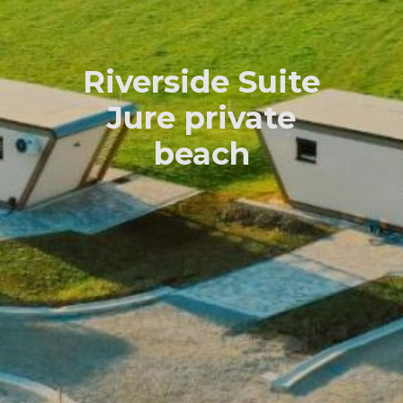
Riverside Suite
Jure private
beach