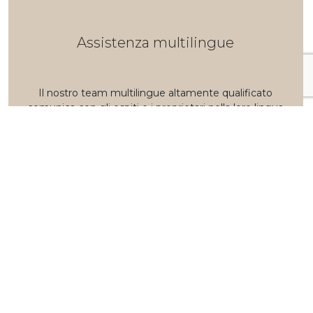
Assistenza multilingue
Il nostro team multilingue altamente qualificato
comunica con gli ospiti e i proprietari nella loro lingua
preferita, garantendo un'esperienza fluida e
personalizzata, dalla richiesta di informazioni fino alla
partenza.