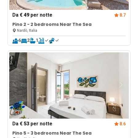
Da
€ 49
per notte
8.7
Pino 2 - 2 bedrooms Near The Sea
Nardò, Italia
6
2
1
Da
€ 53
per notte
8.6
Pino 5 - 3 bedrooms Near The Sea