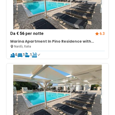
Da
€ 56
per notte
6.3
Marina Apartment In Pino Residence with
Shared Terrace
Nardò, Italia
5
1
1