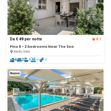
Da
€ 49
per notte
8.1
Pino 6 - 2 bedrooms Near The Sea
Nardò, Italia
6
2
1
Nuovo