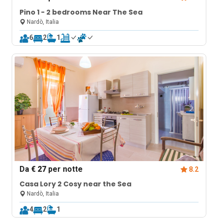
Pino 1 - 2 bedrooms Near The Sea
Nardò, Italia
6
2
1
Da
€ 27
per notte
8.2
Casa Lory 2 Cosy near the Sea
Nardò, Italia
4
2
1