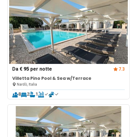
Da
€ 95
per notte
7.3
Villetta Pino Pool & Sea w/Terrace
Nardò, Italia
8
2
1