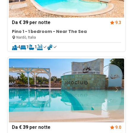
Da
€ 39
per notte
9.3
Pino 1 - 1 bedroom - Near The Sea
Nardò, Italia
4
1
1
Da
€ 39
per notte
9.0