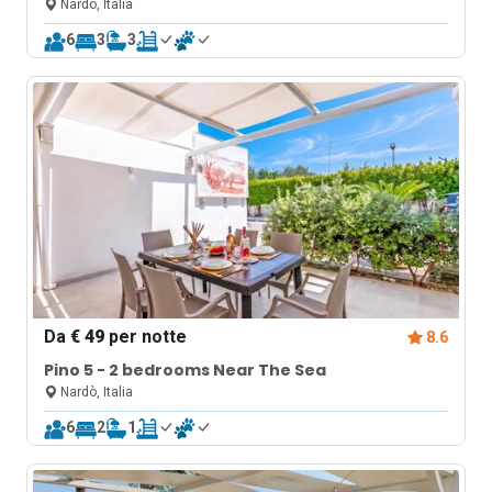
Nardò, Italia
6
3
3
Da
€ 49
per notte
8.6
Pino 5 - 2 bedrooms Near The Sea
Nardò, Italia
6
2
1