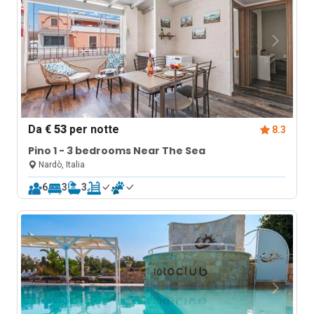
Da
€ 53
per notte
8.3
Pino 1 - 3 bedrooms Near The Sea
Nardò, Italia
6
3
3