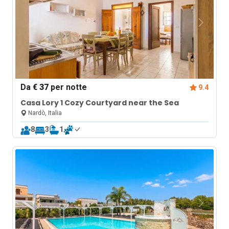
Da
€ 37
per notte
9.4
Casa Lory 1 Cozy Courtyard near the Sea
Nardò, Italia
8
3
1