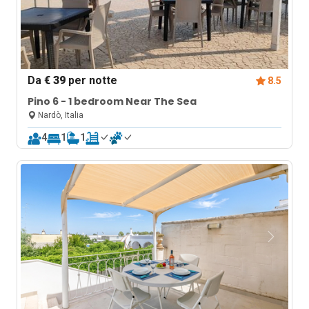
Da
€ 39
per notte
8.5
Pino 6 - 1 bedroom Near The Sea
Nardò, Italia
4
1
1