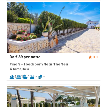
Da
€ 39
per notte
8.8
Pino 3 - 1 bedroom Near The Sea
Nardò, Italia
4
1
1