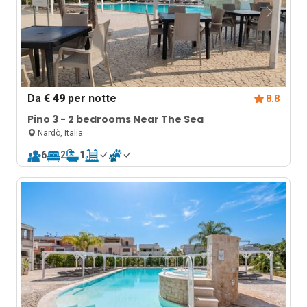
Da
€ 49
per notte
8.8
Pino 3 - 2 bedrooms Near The Sea
Nardò, Italia
6
2
1