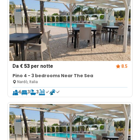
Da
€ 53
per notte
8.5
Pino 4 - 3 bedrooms Near The Sea
Nardò, Italia
6
3
3