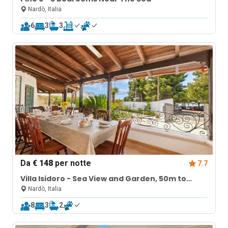
Nardò, Italia
6
3
3
Da
€ 148
per notte
7.7
Villa Isidoro - Sea View and Garden, 50m to
Beach
Nardò, Italia
8
3
2