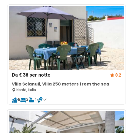
Da
€ 36
per notte
8.2
Villa Scianuli, Villa 250 meters from the sea
Nardò, Italia
8
3
1