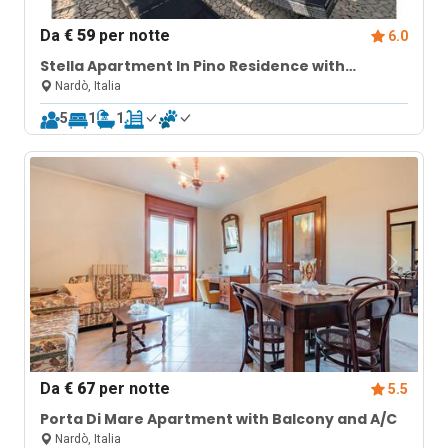
Da
€ 59
per notte
6.0
Stella Apartment In Pino Residence with
Terrace
Nardò, Italia
5
1
1
Da
€ 67
per notte
5.5
Porta Di Mare Apartment with Balcony and A/C
Nardò, Italia