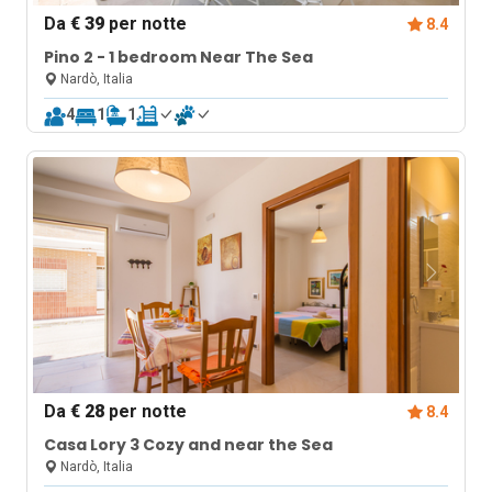
Da
€ 39
per notte
8.4
Pino 2 - 1 bedroom Near The Sea
Nardò, Italia
4
1
1
Da
€ 28
per notte
8.4
Casa Lory 3 Cozy and near the Sea
Nardò, Italia