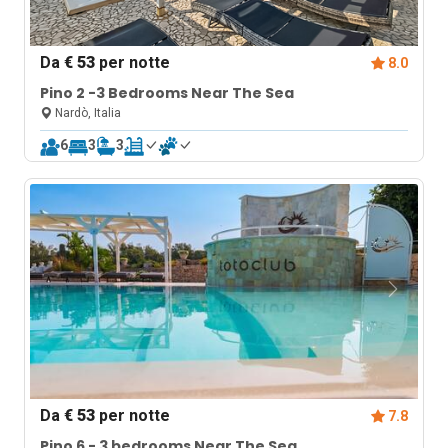
Da
€ 53
per notte
8.0
Pino 2 -3 Bedrooms Near The Sea
Nardò, Italia
6
3
3
Da
€ 53
per notte
7.8
Pino 6 - 3 bedrooms Near The Sea