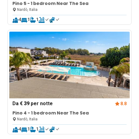
Pino 5 - 1 bedroom Near The Sea
Nardò, Italia
4
1
1
Da
€ 39
per notte
8.8
Pino 4 - 1 bedroom Near The Sea
Nardò, Italia
4
1
1