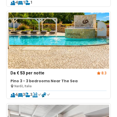
4
1
1
Da
€ 53
per notte
8.3
Pino 3 - 3 bedrooms Near The Sea
Nardò, Italia
6
3
3