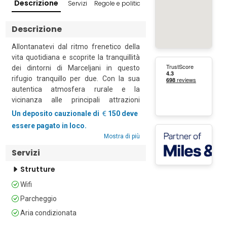
Descrizione
Servizi
Regole e politiche
Dintorni popolari
Descrizione
Allontanatevi dal ritmo frenetico della 
vita quotidiana e scoprite la tranquillità 
dei dintorni di Marceljani in questo 
rifugio tranquillo per due. Con la sua 
autentica atmosfera rurale e la 
vicinanza alle principali attrazioni 
dell'Istria, questa è la scelta perfetta per 
Un deposito cauzionale di
150 deve
i viaggiatori in cerca di relax e di un 
essere pagato in loco.
assaggio della vita tradizionale croata.

Mostra di più
Servizi
Circondata da dolci colline, ulivi e dalla 
campagna mediterranea, la struttura è 
Strutture
uno dei quattro accoglienti 
Wifi
appartamenti. Le proprietà condividono 
un ampio giardino, che dispone di una 
Parcheggio
piscina, un barbecue e tranquilli angoli 
Aria condizionata
relax tra gli ulivi. Arredati con tavoli e 