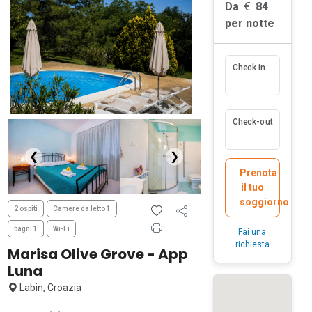
Da
84
per notte
Check in
Check-out
❮
❯
Prenota
il tuo
soggiorno
2 ospiti
Camere da letto 1
bagni 1
Wi-Fi
Fai una
richiesta
Marisa Olive Grove - App
Luna
Labin, Croazia