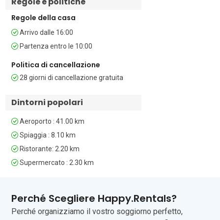
Regole e politiche
Regole della casa
Camere da letto

Arrivo dalle 16:00
La camera da letto è arredata con un 
Partenza entro le 10:00
letto matrimoniale e un armadio per la 
vostra comodità.

Politica di cancellazione
28 giorni di cancellazione gratuita
Bagni

Bagni

Dintorni popolari
Il bagno è dotato di bidet, doccia, lavabo 
Aeroporto : 41.00 km
e WC.

Spiaggia : 8.10 km
Ristorante: 2.20 km
Extra

Supermercato : 2.30 km
• Immerso nel verde • Terrazza privata • 
Piscina esterna in comune • Giardino in 
comune • Barbecue in comune • Area 
Perché Scegliere Happy.Rentals?
pranzo esterna privata • Aria 
Perché organizziamo il vostro soggiorno perfetto,
condizionata • Wi-Fi gratuito • Auto 