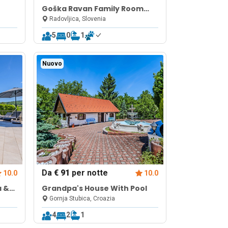
Goška Ravan Family Room
near Bled
Radovljica, Slovenia
5
0
1
Nuovo
Da
€ 91
per notte
10.0
10.0
a &
Grandpa's House With Pool
Gornja Stubica, Croazia
4
2
1