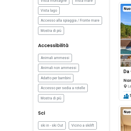
Vista montagne
Vista mare
Nuo
Vista lago
Accesso alla spiaggia / Fronte mare
Mostra di più
Accessibilità
Animali ammessi
Animali non ammessi
Da
Adatto per bambini
Nar
Eo
La
Accesso per sedia a rotelle
Mostra di più
Sci
Nuo
ski in - ski Out
Vicino a skilift