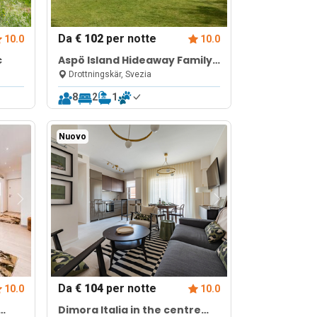
Da
€ 102
per notte
10.0
10.0
c
Aspö Island Hideaway Family
Home 60
Drottningskär, Svezia
8
2
1
Nuovo
Da
€ 104
per notte
10.0
10.0
Dimora Italia in the centre