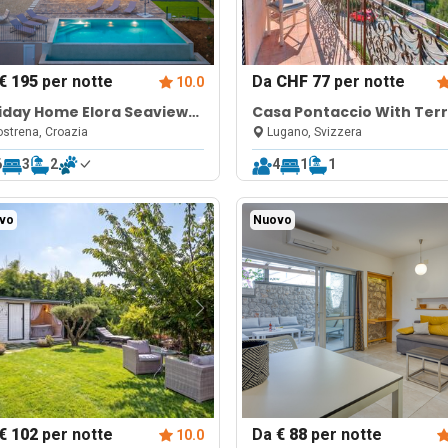
€ 195
per notte
Da
CHF 77
per notte
10.0
iday Home Elora Seaview
Casa Pontaccio With Ter
vate Pool And Garden
And View
strena, Croazia
Lugano, Svizzera
6
3
2
4
1
1
vo
Nuovo
€ 102
per notte
Da
€ 88
per notte
10.0