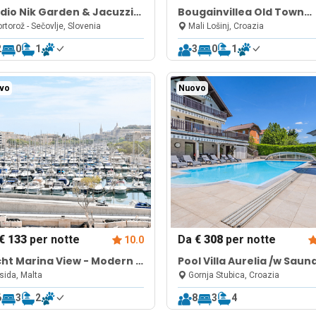
dio Nik Garden & Jacuzzi
Bougainvillea Old Town
r Portoroz
Apartment /w Terrace
rtorož - Sečovlje, Slovenia
Mali Lošinj, Croazia
2
0
1
3
0
1
vo
Nuovo
€ 133
per notte
Da
€ 308
per notte
10.0
ht Marina View - Modern 3
Pool Villa Aurelia /w Saun
s Apart M
Jacuzzi near Zagreb
ida, Malta
Gornja Stubica, Croazia
6
3
2
8
3
4