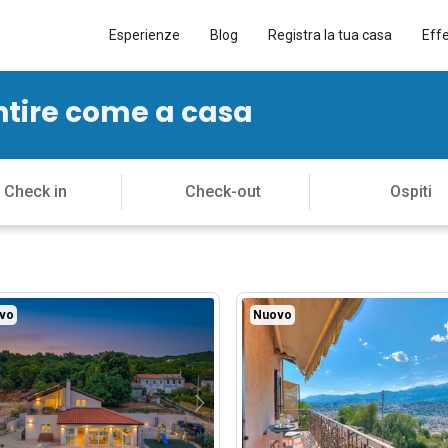
Esperienze
Blog
Registra la tua casa
Eff
entire come a casa
vo
Nuovo