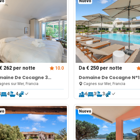
vo
Nuovo
€ 262
per notte
Da
€ 250
per notte
10.0
maine De Cocagne 3
Domaine De Cocagne N°1
rooms + studio
Pool & Sea View
gnes sur Mer, Francia
Cagnes sur Mer, Francia
8
4
4
6
3
3
vo
Nuovo