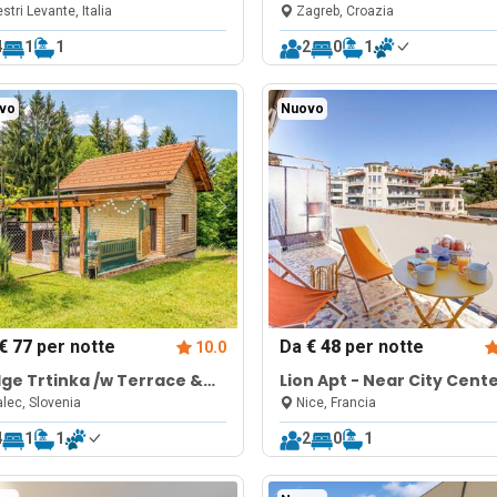
lcony
Near Main Square
stri Levante, Italia
Zagreb, Croazia
4
1
1
2
0
1
vo
Nuovo
€ 77
per notte
Da
€ 48
per notte
10.0
ge Trtinka /w Terrace &
Lion Apt - Near City Cente
 in Nature
Terrace
lec, Slovenia
Nice, Francia
4
1
1
2
0
1