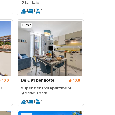
Bari
Bari, Italia
4
1
1
Nuovo
Da
€ 91
per notte
10.0
10.0
r -
Super Central Apartment
with Balcony
Menton, Francia
3
1
1