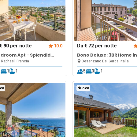
€ 90
per notte
Da
€ 72
per notte
10.0
edroom Apt - Splendid
Bono Deluxe: 3BR Home in
w & Pool
Desenzano
 Raphael, Francia
Desenzano Del Garda, Italia
3
1
1
5
3
1
vo
Nuovo