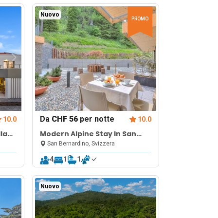
Nuovo
PROMO
Da
CHF 56
per notte
10.0
10.0
lla
Modern Alpine Stay In San
Bernardino | Ski, Hiking &
San Bernardino, Svizzera
Nature - Castanea 007
4
1
1
Nuovo