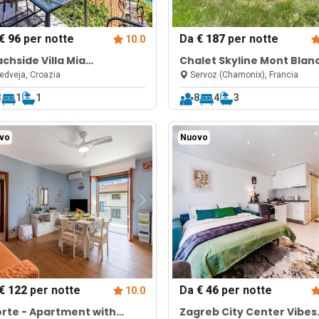
€ 96
per notte
Da
€ 187
per notte
10.0
chside Villa Mia
Chalet Skyline Mont Blan
artment 1
dveja, Croazia
Servoz (Chamonix), Francia
3
1
1
8
4
3
vo
Nuovo
€ 122
per notte
Da
€ 46
per notte
10.0
Forte - Apartment with
Zagreb City Center Vibes