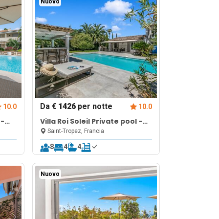
Nuovo
Da
€ 1426
per notte
10.0
10.0
 -
Villa Roi Soleil Private pool -
St-Tropez
Saint-Tropez, Francia
8
4
4
Nuovo