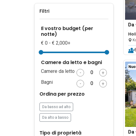
Filtri
Da
Il vostro budget (per
notte)
Hol
Pri
Ko
€ 0 - € 2,000+
Camere da letto e bagni
Nuo
Camere da letto
-
+
Bagni
-
+
Ordina per prezzo
Da basso ad alto
Da alto a basso
Da
Tipo di proprietà