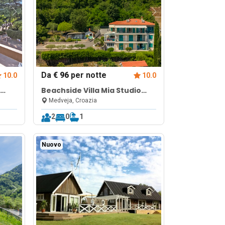
Da
€ 96
per notte
10.0
10.0
Beachside Villa Mia Studio
Apartment
Medveja, Croazia
2
0
1
Nuovo