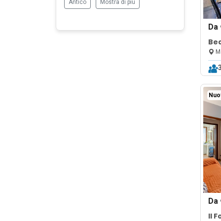
Antico
Mostra di più
Da
Bea
Ap
Me
Nuo
Da
Il 