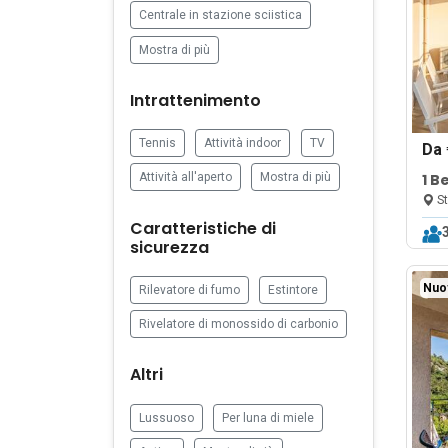
Centrale in stazione sciistica
Mostra di più
Intrattenimento
Tennis
Attività indoor
TV
Da
1 B
Attività all'aperto
Mostra di più
Vie
St
Caratteristiche di
sicurezza
Nuo
Rilevatore di fumo
Estintore
Rivelatore di monossido di carbonio
Altri
Lussuoso
Per luna di miele