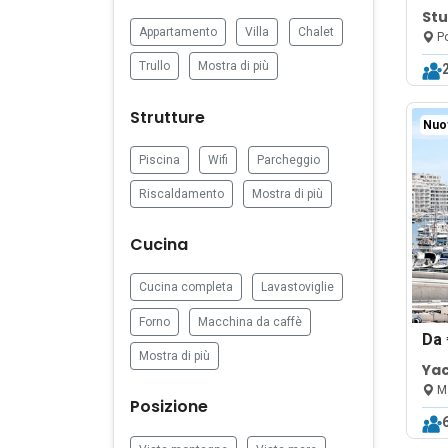
Stu
Appartamento
Villa
Chalet
nea
Po
Trullo
Mostra di più
Strutture
Nuo
Piscina
Wifi
Parcheggio
Riscaldamento
Mostra di più
Cucina
Cucina completa
Lavastoviglie
Forno
Macchina da caffè
Da
Mostra di più
Yac
bdr
Ms
Posizione