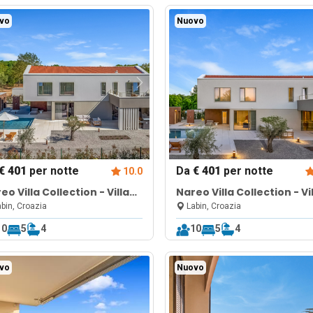
vo
Nuovo
€ 401
per notte
Da
€ 401
per notte
10.0
eo Villa Collection - Villa
Nareo Villa Collection - Vi
ra
Nara
bin, Croazia
Labin, Croazia
10
5
4
10
5
4
vo
Nuovo