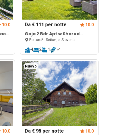
Da
€ 111
per notte
10.0
10.0
race
Gaja 2 Bdr Apt w Shared
Jacuzzi & Garden near
Portorož - Sečovlje, Slovenia
Portorož
4
2
1
Nuovo
Da
€ 95
per notte
10.0
10.0