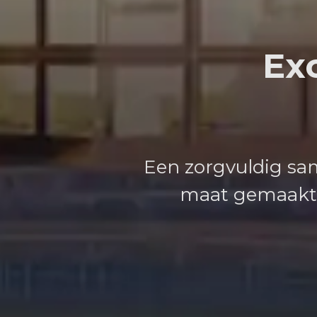
Exc
Een zorgvuldig sam
maat gemaakte 