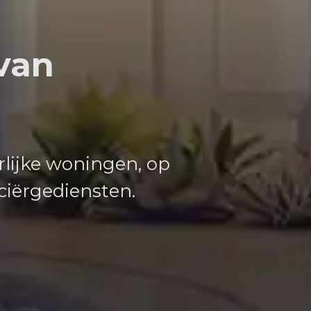
 van
rlijke woningen, op
ciërgediensten.