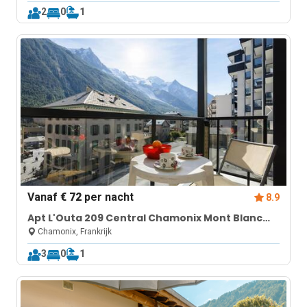
2
0
1
Vanaf
€ 72
per nacht
8.9
Apt L'Outa 209 Central Chamonix Mont Blanc
view Parking
Chamonix, Frankrijk
3
0
1