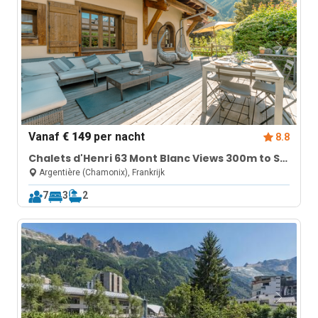
Vanaf
€ 149
per nacht
8.8
Chalets d'Henri 63 Mont Blanc Views 300m to Ski
Lift
Argentière (Chamonix), Frankrijk
7
3
2