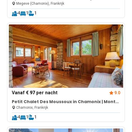
ski lift
Megeve (Chamonix), Frankrijk
4
1
1
Vanaf
€ 97
per nacht
9.0
Petit Chalet Des Moussoux in Chamonix | Mont
Blanc View & Garden
Chamonix, Frankrijk
4
1
1