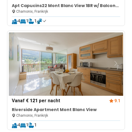
Apt Capucins22 Mont Blanc View 1BR w/ Balcony
Garage
Chamonix, Frankrijk
4
1
1
Vanaf
€ 121
per nacht
9.1
Riverside Apartment Mont Blanc View
Chamonix, Frankrijk
4
1
1