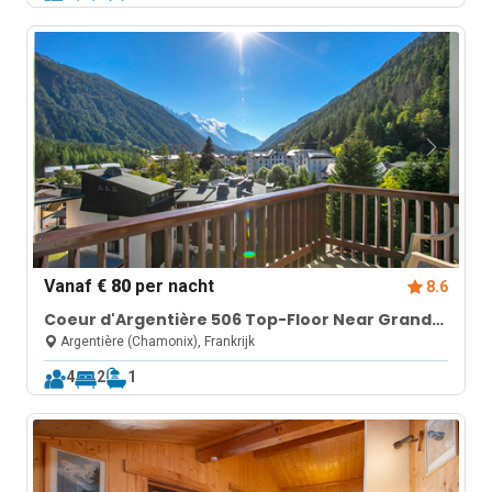
Vanaf
€ 80
per nacht
8.6
Coeur d'Argentière 506 Top-Floor Near Grands
Montets Lifts + Mont Blanc View
Argentière (Chamonix), Frankrijk
4
2
1