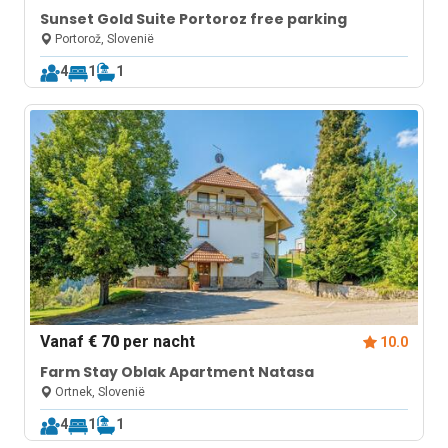
Sunset Gold Suite Portoroz free parking
Portorož, Slovenië
4
1
1
Vanaf
€ 70
per nacht
10.0
Farm Stay Oblak Apartment Natasa
Ortnek, Slovenië
4
1
1