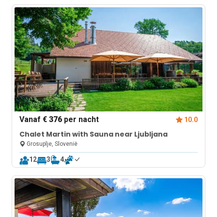
Vanaf
€ 376
per nacht
10.0
Chalet Martin with Sauna near Ljubljana
Grosuplje, Slovenië
12
3
4