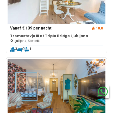
Vanaf
€ 139
per nacht
10.0
Tromostovje III at Triple Bridge Ljubljana
Ljubljana, Slovenië
3
0
1