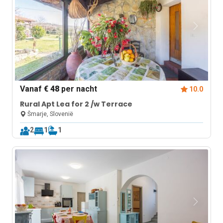
Vanaf
€ 48
per nacht
10.0
Rural Apt Lea for 2 /w Terrace
Šmarje, Slovenië
2
1
1