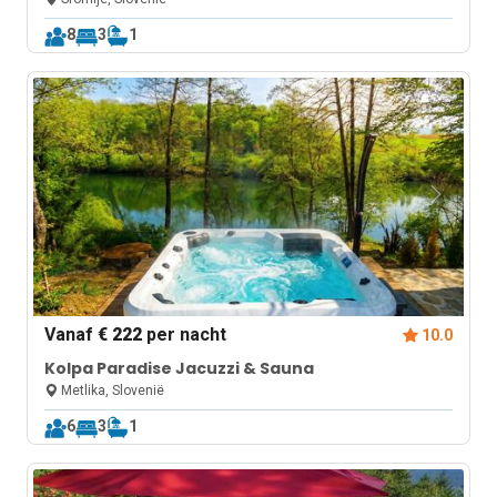
8
3
1
Vanaf
€ 222
per nacht
10.0
Kolpa Paradise Jacuzzi & Sauna
Metlika, Slovenië
6
3
1