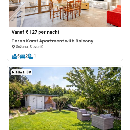
Vanaf
€ 127
per nacht
Teran Karst Apartment with Balcony
Sežana, Slovenië
5
2
1
Nieuwe lijst