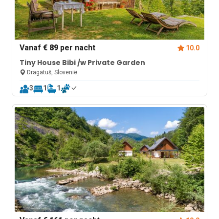
Vanaf
€ 89
per nacht
10.0
Tiny House Bibi /w Private Garden
Dragatuš, Slovenië
3
1
1