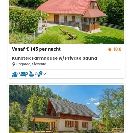
Vanaf
€ 145
per nacht
10.0
Kunstek Farmhouse w/ Private Sauna
Rogatec, Slovenië
7
3
2