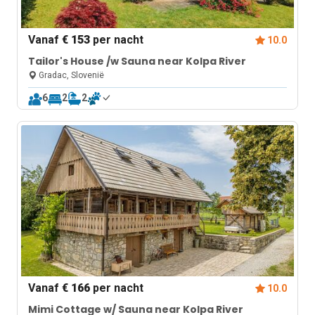
Vanaf
€ 153
per nacht
10.0
Tailor's House /w Sauna near Kolpa River
Gradac, Slovenië
6
2
2
Vanaf
€ 166
per nacht
10.0
Mimi Cottage w/ Sauna near Kolpa River