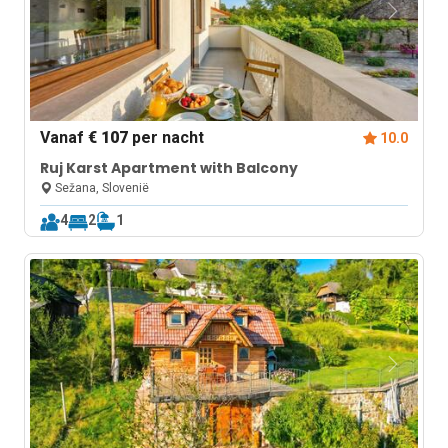
Vanaf
€ 107
per nacht
10.0
Ruj Karst Apartment with Balcony
Sežana, Slovenië
4
2
1