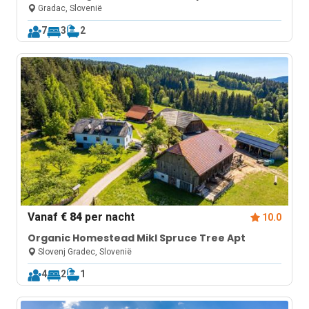
Gradac, Slovenië
7
3
2
Vanaf
€ 84
per nacht
10.0
Organic Homestead Mikl Spruce Tree Apt
Slovenj Gradec, Slovenië
4
2
1