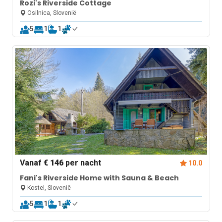
Rozi's Riverside Cottage
Osilnica, Slovenië
5
1
1
Vanaf
€ 146
per nacht
10.0
Fani's Riverside Home with Sauna & Beach
Kostel, Slovenië
5
1
1