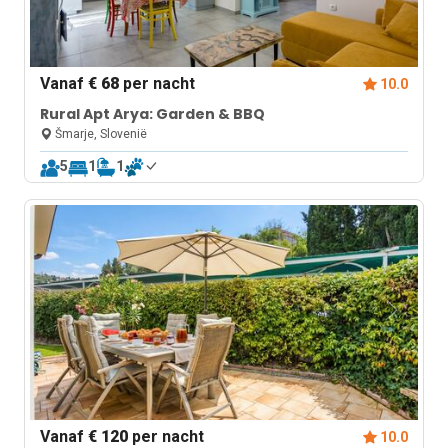
Vanaf
€ 68
per nacht
10.0
Rural Apt Arya: Garden & BBQ
Šmarje, Slovenië
5
1
1
Vanaf
€ 120
per nacht
10.0