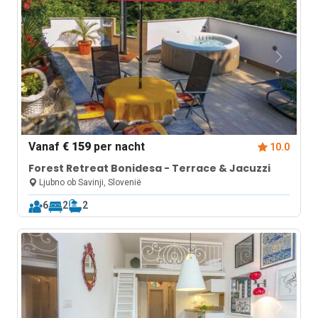
Vanaf
€ 159
per nacht
10.0
Forest Retreat Bonidesa - Terrace & Jacuzzi
Ljubno ob Savinji, Slovenië
6
2
2