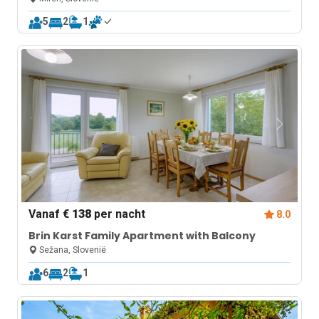
5
2
1
Vanaf
€ 138
per nacht
8.0
Brin Karst Family Apartment with Balcony
Sežana, Slovenië
6
2
1