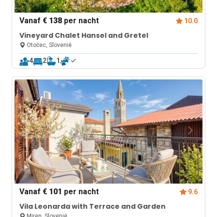
Vanaf
€ 138
per nacht
10.0
Vineyard Chalet Hansel and Gretel
Otočec, Slovenië
4
2
1
Vanaf
€ 101
per nacht
9.6
Vila Leonarda with Terrace and Garden
Miren, Slovenië