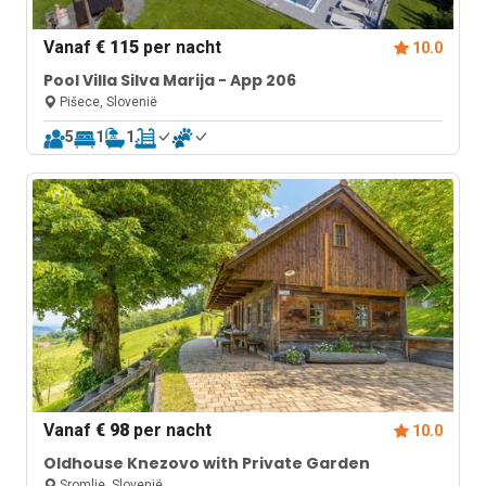
Vanaf
€ 115
per nacht
10.0
Pool Villa Silva Marija - App 206
Pišece, Slovenië
5
1
1
Vanaf
€ 98
per nacht
10.0
Oldhouse Knezovo with Private Garden
Sromlje, Slovenië