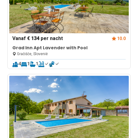
Vanaf
€ 134
per nacht
10.0
Grad Inn Apt Lavender with Pool
Gračišče, Slovenië
4
1
1