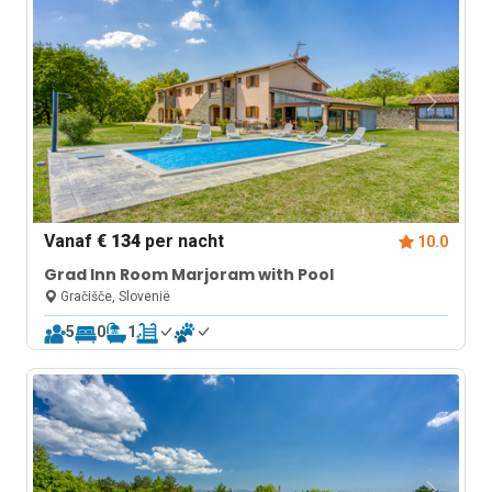
Vanaf
€ 134
per nacht
10.0
Grad Inn Room Marjoram with Pool
Gračišče, Slovenië
5
0
1