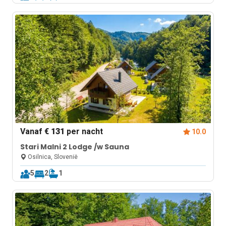
Vanaf
€ 131
per nacht
10.0
Stari Malni 2 Lodge /w Sauna
Osilnica, Slovenië
5
2
1