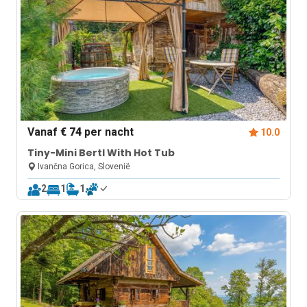
Vanaf
€ 74
per nacht
10.0
Tiny-Mini Bertl With Hot Tub
Ivančna Gorica, Slovenië
2
1
1