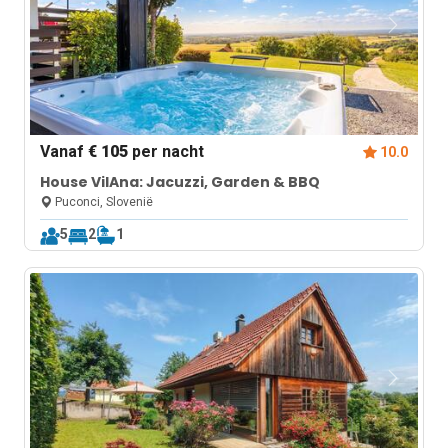
Vanaf
€ 105
per nacht
10.0
House VilAna: Jacuzzi, Garden & BBQ
Puconci, Slovenië
5
2
1