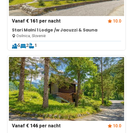
Vanaf
€ 161
per nacht
10.0
Stari Malni 1 Lodge /w Jacuzzi & Sauna
Osilnica, Slovenië
5
2
1
Vanaf
€ 146
per nacht
10.0