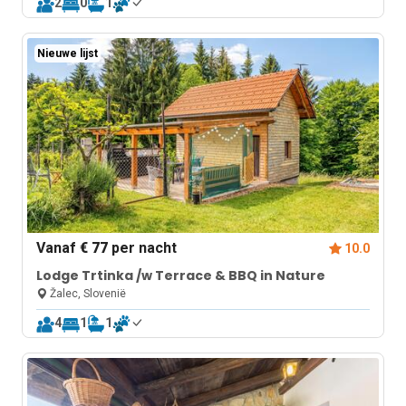
2
0
1
Nieuwe lijst
Vanaf
€ 77
per nacht
10.0
Lodge Trtinka /w Terrace & BBQ in Nature
Žalec, Slovenië
4
1
1