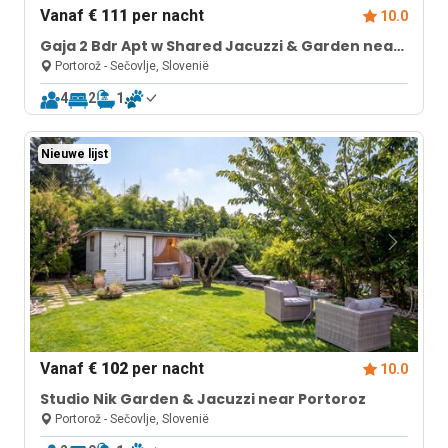
Vanaf
€ 111
per nacht
10.0
Gaja 2 Bdr Apt w Shared Jacuzzi & Garden near
Portorož
Portorož - Sečovlje, Slovenië
4
2
1
Nieuwe lijst
Vanaf
€ 102
per nacht
10.0
Studio Nik Garden & Jacuzzi near Portoroz
Portorož - Sečovlje, Slovenië