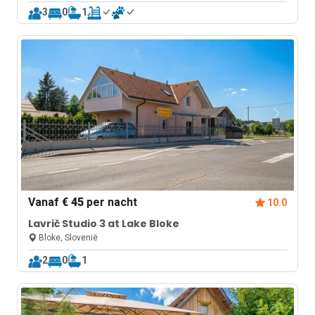
3
0
1
Vanaf
€ 45
per nacht
10.0
Lavrič Studio 3 at Lake Bloke
Bloke, Slovenië
2
0
1