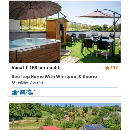
Vanaf
€ 153
per nacht
10.0
Rooftop Home With Whirlpool & Sauna
Trebnje, Slovenië
5
2
1