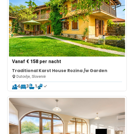
Vanaf
€ 158
per nacht
Traditional Karst House Rozina /w Garden
Dutovlje, Slovenië
6
3
1