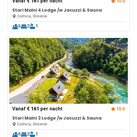
Vanaf
€ 161
per nacht
10.0
Stari Malni 4 Lodge /w Jacuzzi & Sauna
Osilnica, Slovenië
5
2
1
Vanaf
€ 161
per nacht
10.0
Stari Malni 3 Lodge /w Jacuzzi & Sauna
Osilnica, Slovenië
5
2
1