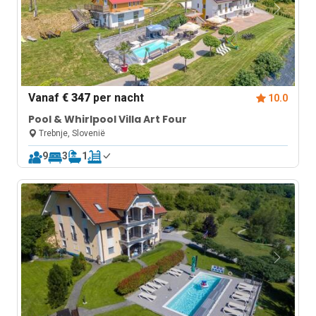
Vanaf
€ 347
per nacht
10.0
Pool & Whirlpool Villa Art Four
Trebnje, Slovenië
9
3
1