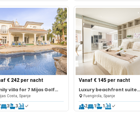
naf
€ 242
per nacht
Vanaf
€ 145
per nacht
ily villa for 7 Mijas Golf
Luxury beachfront suite
h pool
Fuengirola for 2
jas Costa, Spanje
Fuengirola, Spanje
7
3
3
2
1
1