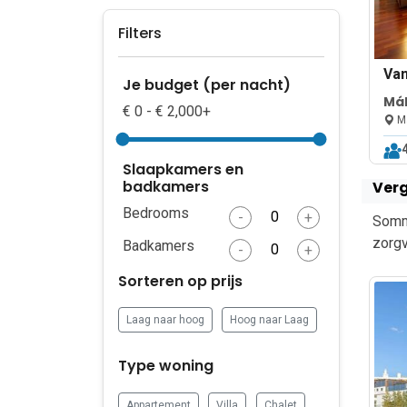
Filters
Va
Je budget (per nacht)
Má
€ 0 - € 2,000+
Ma
Slaapkamers en
badkamers
Verg
Bedrooms
-
+
Sommi
zorgv
Badkamers
-
+
Sorteren op prijs
Laag naar hoog
Hoog naar Laag
Type woning
Appartement
Villa
Chalet