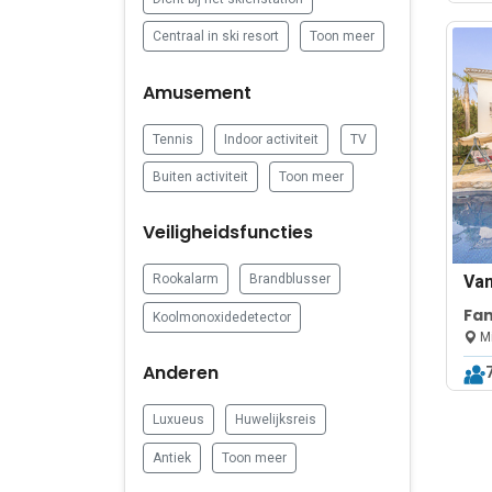
Centraal in ski resort
Toon meer
Amusement
Tennis
Indoor activiteit
TV
Buiten activiteit
Toon meer
Veiligheidsfuncties
Va
Rookalarm
Brandblusser
Fam
Koolmonoxidedetector
wit
Mi
Anderen
Luxueus
Huwelijksreis
Antiek
Toon meer