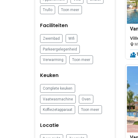
Trullo
Toon meer
Faciliteiten
Va
Vil
Zwembad
Wifi
Mi
Parkeergelegenheid
Verwarming
Toon meer
Keuken
Complete keuken
Vaatwasmachine
Oven
Koffiezetapparaat
Toon meer
Locatie
Va