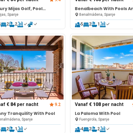
ury Mijas Golf, Pool
Benalbeach With Pools A
treat
Seaview
jas, Spanje
Benalmádena, Spanje
4
2
2
5
2
1
naf
€ 84
per nacht
Vanaf
€ 108
per nacht
9.2
ny Tranquility With Pool
La Paloma With Pool
nalmádena, Spanje
Fuengirola, Spanje
5
2
1
4
2
2