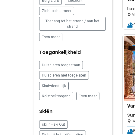
Berg zicht
Zeezicht
Lux
Zicht op het meer
Re
Mi
Toegang tot het strand / aan het
strand
Toon meer
Toegankelijkheid
Huisdieren toegestaan
Huisdieren niet toegelaten
Kindvriendelijk
Rolstoel toegang
Toon meer
Va
Skiën
Sun
Be
ski in - ski Out
Dicht bij het skiënstation