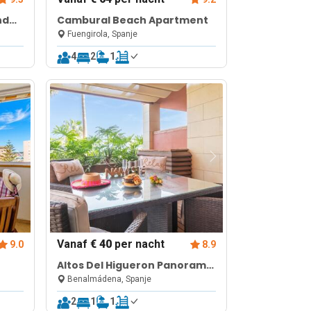
nd
Cambural Beach Apartment
Fuengirola, Spanje
4
2
1
Vanaf
€ 40
per nacht
9.0
8.9
Altos Del Higueron Panoramic
View
Benalmádena, Spanje
2
1
1