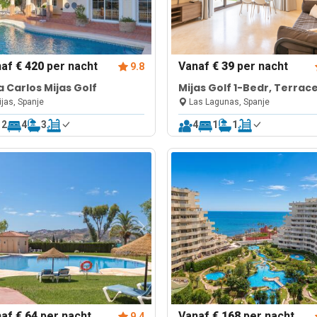
naf
€ 420
per nacht
Vanaf
€ 39
per nacht
9.8
la Carlos Mijas Golf
Mijas Golf 1-Bedr, Terrac
shared pool
jas, Spanje
Las Lagunas, Spanje
12
4
3
4
1
1
naf
€ 64
per nacht
Vanaf
€ 168
per nacht
9.4