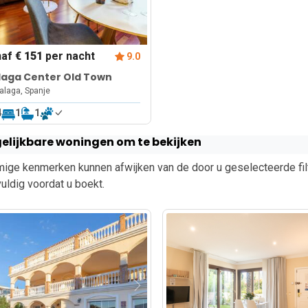
naf
€ 151
per nacht
9.0
laga Center Old Town
laga, Spanje
4
1
1
elijkbare woningen om te bekijken
ge kenmerken kunnen afwijken van de door u geselecteerde filt
uldig voordat u boekt.