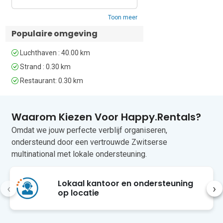
van 1 mei tot 15 september) • 
Toon meer
Zitgelegenheid buiten • Privé-eethoek 
buiten • Balkon • Airconditioning • 
Populaire omgeving
Centrale verwarming • 
Gemeenschappelijke tuin • Smart-tv • 
Luchthaven : 40.00 km
Eigen wasmachine • Haardroger • Eigen 
Strand : 0.30 km
parkeerplaats – auto noodzakelijk • 
Restaurant: 0.30 km
Kindvriendelijk • Inchecken van 15.00 tot 
22.00 uur, uitchecken uiterlijk om 10.00 
uur

Waarom Kiezen Voor Happy.Rentals?
Locatie 

Omdat we jouw perfecte verblijf organiseren,
Perla Resort ligt aan de baai van Lalzit, 
ondersteund door een vertrouwde Zwitserse
een van de populairste 
multinational met lokale ondersteuning.
vakantiebestemmingen in Albanië. De 
baai staat bekend om zijn 
kindvriendelijke strand, goede 
Lokaal kantoor en ondersteuning
‹
›
restaurants en bars. Actieve gasten 
op locatie
kunnen genieten van duiken, jetskiën, 
waterskiën en een kinderspeeltuin. Voor 
zelfverzorging zijn er verschillende 