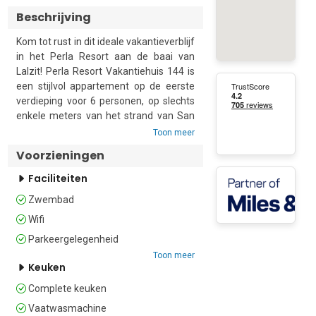
Beschrijving
Kom tot rust in dit ideale vakantieverblijf 
in het Perla Resort aan de baai van 
Lalzit! Perla Resort Vakantiehuis 144 is 
een stijlvol appartement op de eerste 
verdieping voor 6 personen, op slechts 
enkele meters van het strand van San 
Pietro. Zowel gezinnen als vrienden 
Toon meer
zullen hier zeker een vakantie vol 
Voorzieningen
plezier beleven, met tal van activiteiten 
in het resort en op het strand.

Faciliteiten
Zwembad
De open woonruimte van het 
appartement is smaakvol ingericht met 
Wifi
een hoekbank, tegenover de glazen 
Parkeergelegenheid
deuren die uitkomen op het eigen 
Toon meer
balkon. De keuken/eetkamer heeft een 
Keuken
moderne eettafel en is goed uitgerust 
Complete keuken
met een kookplaat, oven, magnetron, 
vaatwasser, Nespresso-
Vaatwasmachine