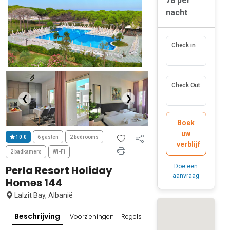
78
per
nacht
Check in
Check Out
❮
❯
Boek
uw
10.0
6 gasten
2 bedrooms
verblijf
2 badkamers
Wi-Fi
Doe een
Perla Resort Holiday
aanvraag
Homes 144
Lalzit Bay, Albanië
Beschrijving
Voorzieningen
Regels en beleid
Beoordelingen