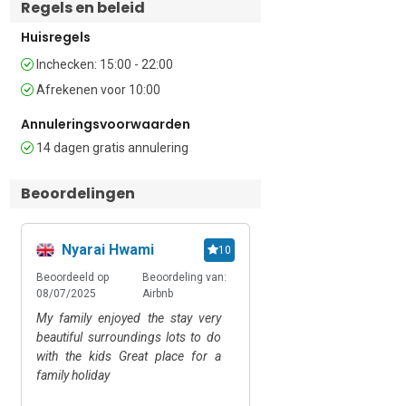
restaurants en bars.

Regels en beleid
Huisregels
Slaapplaatsen 

Slaapkamer 1: De hoofdslaapkamer is 
Inchecken: 15:00 - 22:00
ingericht met een tweepersoonsbed en 
Afrekenen voor 10:00
een kledingkast.

Slaapkamer 2: De tweede slaapkamer 
Annuleringsvoorwaarden
heeft een stapelbed, een 
14 dagen gratis annulering
eenpersoonsbed en een grote 
kledingkast.

Beoordelingen
Extra: De bank in de woonkamer kan 
worden omgevormd tot een extra 
eenpersoonsbed.

Nyarai Hwami
10
Badkamers 

Beoordeeld op
Beoordeling van:
Het appartement heeft twee aparte 
08/07/2025
Airbnb
badkamers, elk met een douche, een 
My family enjoyed the stay very
wastafel, een bidet en een toilet.

beautiful surroundings lots to do
with the kids Great place for a
Extra  

family holiday
• Gratis wifi • Gemeenschappelijk 
zwembad (tegen betaling – geopend 