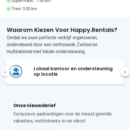
Supermarkt : 1.50 km
ontdekken, waaronder het 
Trein: 3.00 km
schilderachtige Plage des Ondes, Port 
de la Gallice en de charmante wijk 
Olivette. Gerenommeerde restaurants 
Waarom Kiezen Voor Happy.Rentals?
zoals Eden-Roc en Baba zijn ook 
gemakkelijk te bereiken. Winkels, cafés 
Omdat we jouw perfecte verblijf organiseren,
en lokale restaurants zijn in de buurt te 
ondersteund door een vertrouwde Zwitserse
vinden, terwijl het bruisende centrum 
multinational met lokale ondersteuning.
van Antibes op slechts een klein eindje 
rijden ligt, met levendige markten, 
restaurants aan het water en culturele 
Lokaal kantoor en ondersteuning
‹
›
bezienswaardigheden. De luchthaven 
op locatie
Nice Côte d’Azur ligt op ongeveer 35 
minuten rijden van de accommodatie.
Helaas zijn huisdieren in deze 
accommodatie niet toegestaan.
Onze nieuwsbrief
Exclusieve aanbiedingen voor de meest gewilde
vakanties, rechtstreeks in uw inbox!