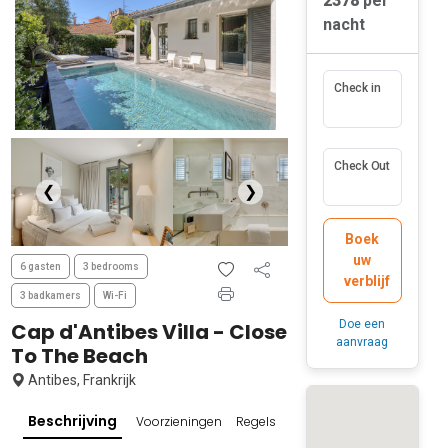
2378
per
nacht
Check in
Check Out
❮
❯
Boek
uw
6 gasten
3 bedrooms
verblijf
3 badkamers
Wi-Fi
Doe een
Cap d'Antibes Villa - Close
aanvraag
To The Beach
Antibes, Frankrijk
Beschrijving
Voorzieningen
Regels en beleid
Populaire omge