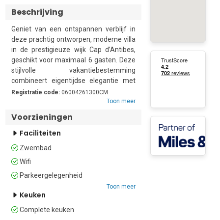
Beschrijving
Geniet van een ontspannen verblijf in 
deze prachtig ontworpen, moderne villa 
in de prestigieuze wijk Cap d’Antibes, 
geschikt voor maximaal 6 gasten. Deze 
stijlvolle vakantiebestemming 
combineert eigentijdse elegantie met 
comfort en is perfect voor gezinnen of 
Registratie code:
06004261300CM
vrienden die op zoek zijn naar een 
Toon meer
rustig toevluchtsoord aan zee, vlak bij 
Voorzieningen
de kust van de Franse Rivièra.

Faciliteiten
De villa beschikt over lichte en volledig 
Zwembad
geklimatiseerde interieurs, afgewerkt 
Wifi
met een smaakvolle, moderne 
inrichting en hoogwaardige 
Parkeergelegenheid
voorzieningen. Buiten kunnen gasten 
Toon meer
ontspannen bij het privézwembad, 
Keuken
genieten van de mediterrane zon op 
Complete keuken
het gemeubileerde terras met 