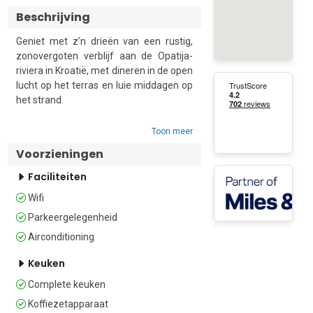
Beschrijving
Geniet met z’n drieën van een rustig, 
zonovergoten verblijf aan de Opatija-
riviera in Kroatië, met dineren in de open 
lucht op het terras en luie middagen op 
het strand. 

Deze praktische, geklimatiseerde 
Toon meer
vakantiewoning ligt op een heuvel met 
Voorzieningen
uitzicht op zee en op slechts een korte 
wandeling van het strand van Medveja. 
Faciliteiten
Het appartement bevindt zich op de 
Wifi
begane grond van een gebouw met 
twee verdiepingen en beschikt over een 
Parkeergelegenheid
eigen terras dat perfect is voor koffie in 
Airconditioning
de ochtend en een aperitief in de avond.

Keuken
Het appartement beschikt over een 
Complete keuken
gezellige open woonruimte met een 
Koffiezetapparaat
eenpersoonsslaapbank, een moderne 