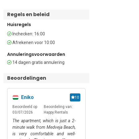
voorzien van een douche, een wastafel 
en een toilet

Regels en beleid
Extra 

Huisregels
• Uitzicht op zee • Privéterras • Gratis 
Inchecken: 16:00
wifi • Airconditioning • Wasmachine 
Afrekenen voor 10:00
(gedeeld) • Eigen parkeerplaats • Auto 
onmisbaar • Geschikt voor ouderen • 
Annuleringsvoorwaarden
Roken verboden  

14 dagen gratis annulering
Locatie

Beoordelingen
De accommodatie ligt in het charmante 
kustdorpje Medveja aan de Opatija-
Eniko
Eniko
10
riviera in Kroatië, tussen Lovran en 
Mošćenička Draga (beide op 8 minuten 
Beoordeeld op
Beoordeling van:
Beoordeeld op
Beoorde
rijden).

03/07/2026
Happy.Rentals
03/07/2026
Bookin
The apartment, which is just a 2-
The apartment, which 
Het dorp ligt ingeklemd tussen de 
minute walk from Medveja Beach,
short walk from Medveja
Adriatische Zee en de groene hellingen 
is very comfortable and well-
very comfortable a
van het natuurpark Učka en staat 