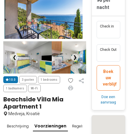
96
per
nacht
Check in
Check Out
❮
❯
Boek
uw
10.0
3 gasten
1 bedrooms
verblijf
1 badkamers
Wi-Fi
Doe een
Beachside Villa Mia
aanvraag
Apartment 1
Medveja, Kroatië
Voorzieningen
Beschrijving
Regels en beleid
Beoordelingen