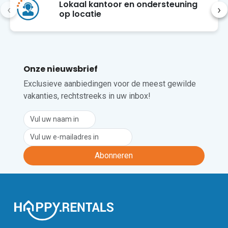
Lokaal kantoor en ondersteuning
‹
›
op locatie
Helaas zijn huisdieren in deze 
accommodatie niet toegestaan.
Onze nieuwsbrief
Exclusieve aanbiedingen voor de meest gewilde
vakanties, rechtstreeks in uw inbox!
Abonneren