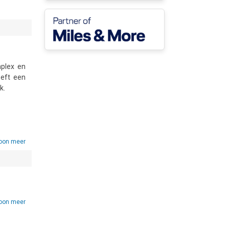
plex en 
eft een 
.

 en een 
fel met 
 buiten 
oon meer
oon meer