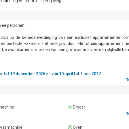
eoordelingen
Populaire omgeving
twee personen.

t zich op de benedenverdieping van een exclusief appartementencom
een perfecte vakantie, het hele jaar door. Het studio-appartement he
e woonkamer is voorzien van een grote smart-tv en een stijlvolle bank
 met een inductiekookplaat, oven, magnetron, vaatwasser, koelkast
ndere kant van de kamer tegenover de keuken, heeft een houten eetta
vanuit de keuken toegang tot een omheind terras waar u in alle privacy
tot 19 december 2026 en van 10 april tot 1 mei 2027.
T
 een comfortabel tweepersoonsbed.

achine
Droger
T
en grote douche, wastafel, bidet en toilet

wasmachine
Oven