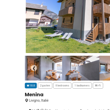
❮
10.0
2 gasten
0 bedrooms
1 badkamers
Wi-Fi
Menina
Livigno, Italië