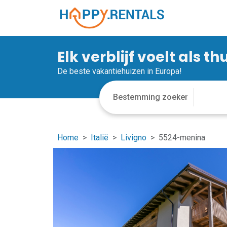
Elk verblijf voelt als th
De beste vakantiehuizen in Europa!
Home
Italië
Livigno
5524-menina