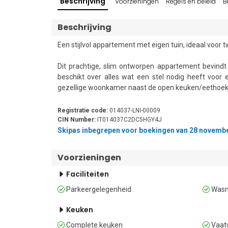
Beschrijving
Voorzieningen
Regels en beleid
B
Beschrijving
Een stijlvol appartement met eigen tuin, ideaal voor 
Dit prachtige, slim ontworpen appartement bevind
beschikt over alles wat een stel nodig heeft voor 
gezellige woonkamer naast de open keuken/eethoek. D
De smetteloze inbouwkeuken is volledig uitgerust
Registratie code:
014037-LNI-00009
Nespresso-koffiezetapparaat. De eethoek, aan de a
CIN Number:
IT014037C2DC5HGY4J
plaats voor vier personen. Een groot raamdeur geeft 
Skipas inbegrepen voor boekingen van 28 november 
kunt dineren.

Voorzieningen
Slaapgelegenheid 

De bank in de woonkamer kan worden uitgeklapt tot
Faciliteiten
Parkeergelegenheid
Wasm
Badkamer    

Een moderne, met leisteen afgewerkte badkamer met e
Keuken
Complete keuken
Vaat
Extra 
