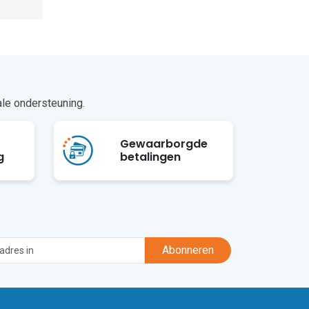
ale ondersteuning.
Gewaarborgde
g
betalingen
Abonneren