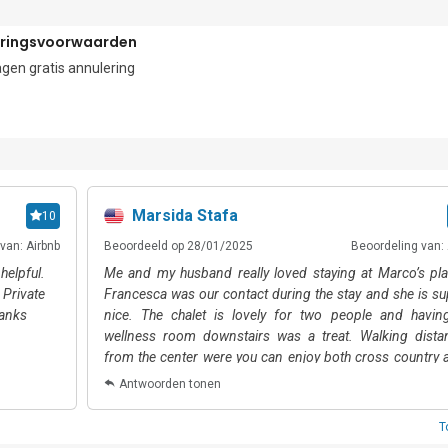
nuten rijden, terwijl de luchthaven Malpensa in Milaan op 4 uur rijden 
eringsvoorwaarden
gen gratis annulering
Marsida Stafa
10
van: Airbnb
Beoordeeld op 28/01/2025
Beoordeling van: 
helpful.
Me and my husband really loved staying at Marco’s pla
Private
Francesca was our contact during the stay and she is su
hanks
nice. The chalet is lovely for two people and havin
wellness room downstairs was a treat. Walking dista
from the center were you can enjoy both cross country 
downhill skiing and amazing food. Something I really lo
Antwoorden tonen
is the cleaning soaps were chosen carefully and smelling
nice. We will definitely come back and also recomm
T
friends and family!