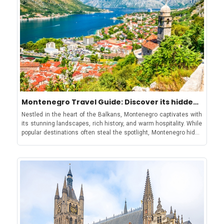
Veranstaltungskalender: Mai - Oktober 2026MaiRong Open Air
FestivalStarte den Sommer mit vier Tagen Trance- und Progressive-
Musik vom 7. bis 10. Mai im UNO, Attard. Sunny Side Festival Ein
Paradies für Fans elektronischer Musik vom 15. bis 17. Mai in Ta'
Qali. Triip Festival Vom 28. bis 31. Mai in Bugibba, mit DJ-Sets in
Burgen, an Stränden und auf Booten. JuniDLT Malta Ein viertägiges
Erlebnis in St. Paul's Bay vom 4. bis 7. Juni. Abode on the Rock
Strandpartys, Raves in Höhlen und Bootspartys auf Gozo vom 18. bis
22. Juni.Ein unvergessliches Erlebnis!JuliIsle of MTV Malta 2025Das
größte kostenlose Festival Europas (genaue Termine werden noch
bekannt gegeben). AugustSoul Session MaltaVom 30. Juli bis 4.
Montenegro Travel Guide: Discover its hidden
August in Bora Bora.Glitch Festival Ein Paradies für House- und
gems
Nestled in the heart of the Balkans, Montenegro captivates with
Techno-Fans vom 12. bis 15. August in Haz-Zebbug. SeptemberWAH
its stunning landscapes, rich history, and warm hospitality. While
MaltaFestival für elektronische Musik vom 4. bis 6. September im
popular destinations often steal the spotlight, Montenegro hides
UNO Malta.HOOPLA Ein Wochenende im Mittelmeer vom 25. bis 27.
an array of hidden treasures waiting to be discovered. From
September im Cafe del Mar.OktoberDefected Malta Lass den Sommer
picturesque coastal towns to rugged mountain vistas,
tanzend ausklingen vom 1. bis 4. Oktober in Attard. Hier ist Ihr
Montenegro offers a diverse tapestry of experiences that
Zeichen, um diesen Sommer an diesen maltesischen
promise to amaze and inspire. Below, we have rounded up the
Veranstaltungen teilzunehmenÜber die Region Malta, zwischen
top 10 must-see attractions in Montenegro a.k.a. the ultimate
Sizilien und Nordafrika gelegen, ist eine atemberaubende
guide to exploring the hidden gems of Montenegro! Bay of Kotor
Mittelmeerinsel, die für ihre reiche Geschichte, ihr kristallklares
(Boka Kotorska) A gorgeous aerial view of Kotor on the Kotor
Wasser und ihre lebendige Kultur bekannt ist. Die Hauptstadt Valletta
Bay This stunning bay is often referred to as Europe's
zählt zum UNESCO-Weltkulturerbe und besticht durch ihre barocken
southernmost fjord. The bay is surrounded by dramatic
Gebäude und prachtvollen Kathedralen. Außerhalb von Valletta bieten
mountains and dotted with charming coastal towns like Kotor,