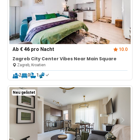
Ab
€ 46
pro Nacht
10.0
Zagreb City Center Vibes Near Main Square
Zagreb, Kroatien
2
0
1
Neu gelistet