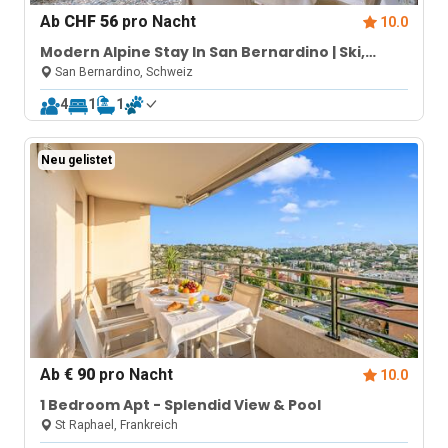
Ab
CHF 56
pro Nacht
10.0
Modern Alpine Stay In San Bernardino | Ski,
Hiking & Nature - Castanea 007
San Bernardino, Schweiz
4
1
1
Neu gelistet
Ab
€ 90
pro Nacht
10.0
1 Bedroom Apt - Splendid View & Pool
St Raphael, Frankreich