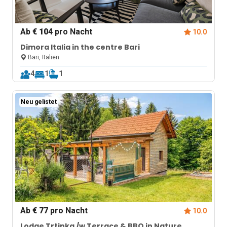
Ab
€ 104
pro Nacht
10.0
Dimora Italia in the centre Bari
Bari, Italien
4
1
1
Neu gelistet
Ab
€ 77
pro Nacht
10.0
Lodge Trtinka /w Terrace & BBQ in Nature