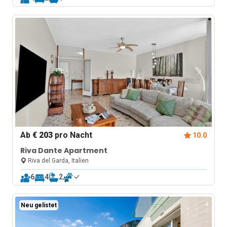
Ab
€ 203
pro Nacht
10.0
Riva Dante Apartment
Riva del Garda, Italien
6
4
2
Neu gelistet