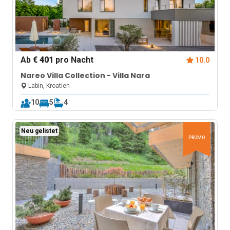
Ab
€ 401
pro Nacht
10.0
Nareo Villa Collection - Villa Nara
Labin, Kroatien
10
5
4
Neu gelistet
PROMO