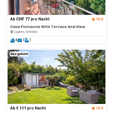
Ab
CHF 77
pro Nacht
10.0
Casa Pontaccio With Terrace And View
Lugano, Schweiz
4
1
1
Neu gelistet
Ab
€ 111
pro Nacht
10.0