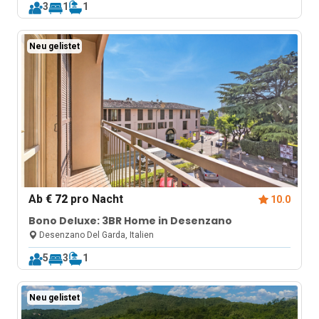
3
1
1
Neu gelistet
Ab
€ 72
pro Nacht
10.0
Bono Deluxe: 3BR Home in Desenzano
Desenzano Del Garda, Italien
5
3
1
Neu gelistet