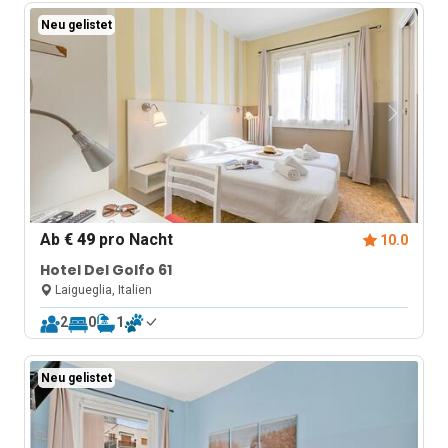
Neu gelistet
Ab
€ 49
pro Nacht
10.0
Hotel Del Golfo 61
Laigueglia, Italien
2
0
1
Neu gelistet