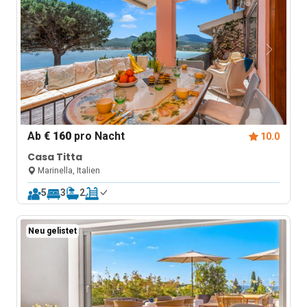
Ab
€ 160
pro Nacht
10.0
Casa Titta
Marinella, Italien
5
3
2
Neu gelistet