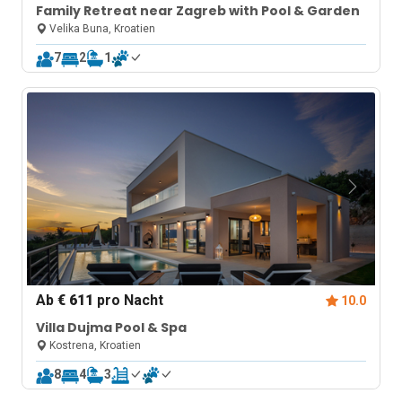
Family Retreat near Zagreb with Pool & Garden
Velika Buna, Kroatien
7
2
1
Ab
€ 611
pro Nacht
10.0
Villa Dujma Pool & Spa
Kostrena, Kroatien
8
4
3