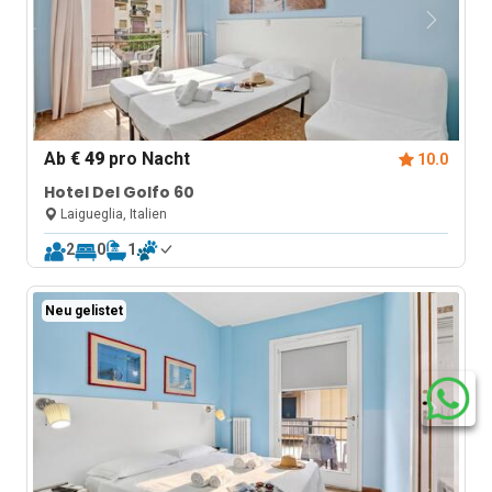
Ab
€ 49
pro Nacht
10.0
Hotel Del Golfo 60
Laigueglia, Italien
2
0
1
Neu gelistet