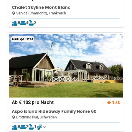
Chalet Skyline Mont Blanc
Servoz (Chamonix), Frankreich
8
4
3
Neu gelistet
Ab
€ 102
pro Nacht
10.0
Aspö Island Hideaway Family Home 60
Drottningskär, Schweden
8
2
1