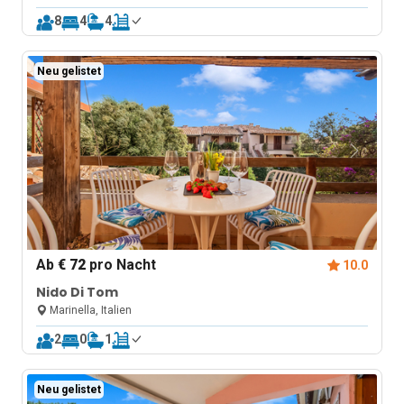
8
4
4
Neu gelistet
Ab
€ 72
pro Nacht
10.0
Nido Di Tom
Marinella, Italien
2
0
1
Neu gelistet