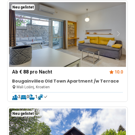
Neu gelistet
Ab
€ 88
pro Nacht
10.0
Bougainvillea Old Town Apartment /w Terrace
Mali Lošinj, Kroatien
3
0
1
Neu gelistet