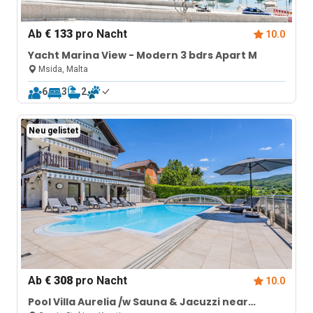
Ab
€ 133
pro Nacht
10.0
Yacht Marina View - Modern 3 bdrs Apart M
Msida, Malta
6
3
2
Neu gelistet
Ab
€ 308
pro Nacht
10.0
Pool Villa Aurelia /w Sauna & Jacuzzi near