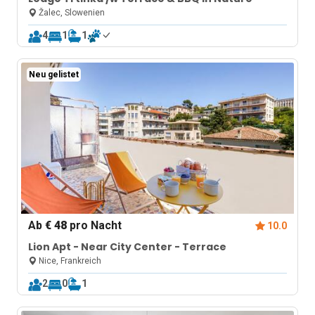
Žalec, Slowenien
4
1
1
Neu gelistet
Ab
€ 48
pro Nacht
10.0
Lion Apt - Near City Center - Terrace
Nice, Frankreich
2
0
1