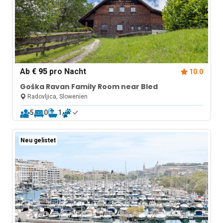
Ab
€ 95
pro Nacht
10.0
Goška Ravan Family Room near Bled
Radovljica, Slowenien
5
0
1
Neu gelistet