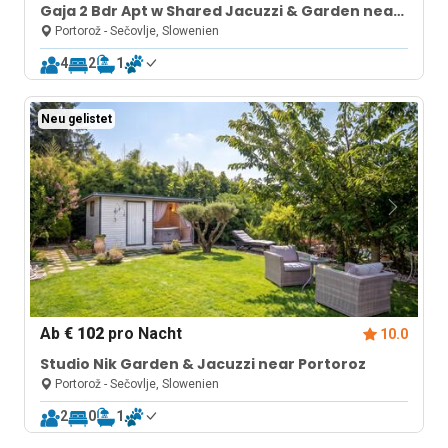
Gaja 2 Bdr Apt w Shared Jacuzzi & Garden near
Portorož
Portorož - Sečovlje, Slowenien
4
2
1
Neu gelistet
Ab
€ 102
pro Nacht
10.0
Studio Nik Garden & Jacuzzi near Portoroz
Portorož - Sečovlje, Slowenien
2
0
1