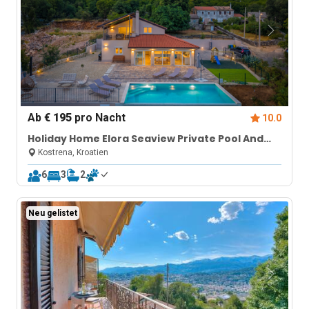
Ab
€ 195
pro Nacht
10.0
Holiday Home Elora Seaview Private Pool And
Garden
Kostrena, Kroatien
6
3
2
Neu gelistet