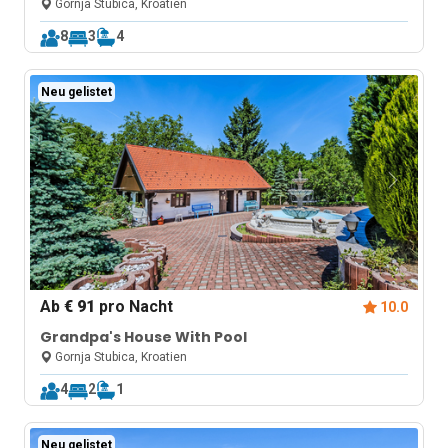
Zagreb
Gornja Stubica, Kroatien
8
3
4
Neu gelistet
Ab
€ 91
pro Nacht
10.0
Grandpa's House With Pool
Gornja Stubica, Kroatien
4
2
1
Neu gelistet