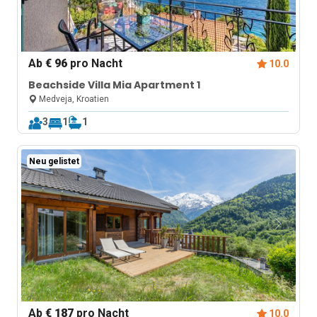
Ab
€ 96
pro Nacht
10.0
Beachside Villa Mia Apartment 1
Medveja, Kroatien
3
1
1
Neu gelistet
Ab
€ 187
pro Nacht
10.0