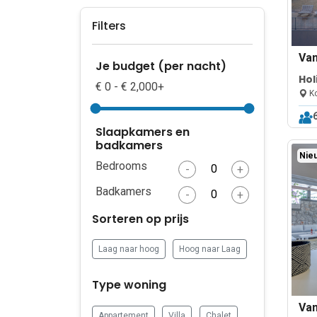
Filters
Va
Je budget (per nacht)
Hol
€ 0 - € 2,000+
Pri
Ko
Slaapkamers en
badkamers
Nieu
Bedrooms
-
+
Badkamers
-
+
Sorteren op prijs
Laag naar hoog
Hoog naar Laag
Type woning
Va
Appartement
Villa
Chalet