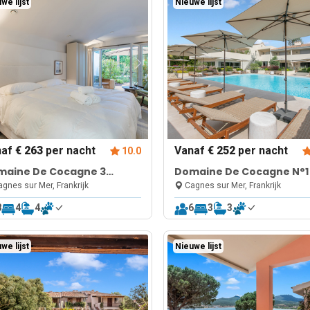
we lijst
Nieuwe lijst
naf
€ 263
per nacht
Vanaf
€ 252
per nacht
10.0
maine De Cocagne 3
Domaine De Cocagne N°1
rooms + studio
Pool & Sea View
gnes sur Mer, Frankrijk
Cagnes sur Mer, Frankrijk
8
4
4
6
3
3
we lijst
Nieuwe lijst