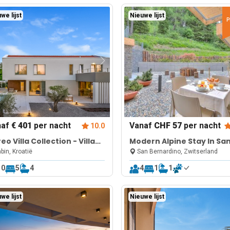
we lijst
Nieuwe lijst
P
naf
€ 401
per nacht
Vanaf
CHF 57
per nacht
10.0
eo Villa Collection - Villa
Modern Alpine Stay In Sa
ra
Bernardino | Ski, Hiking &
bin, Kroatië
San Bernardino, Zwitserland
Nature - Castanea 007
10
5
4
4
1
1
we lijst
Nieuwe lijst