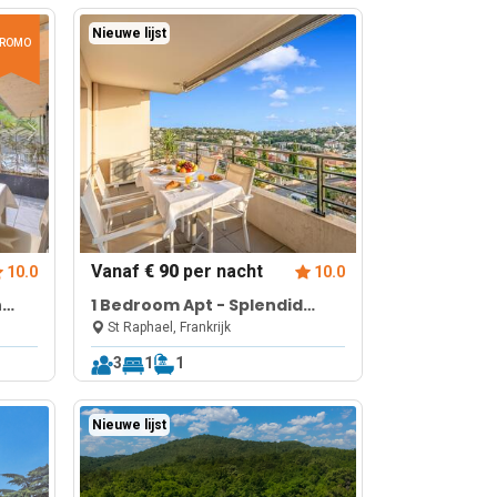
Nieuwe lijst
ROMO
Vanaf
€ 90
per nacht
10.0
10.0
n
1 Bedroom Apt - Splendid
View & Pool
St Raphael, Frankrijk
3
1
1
Nieuwe lijst