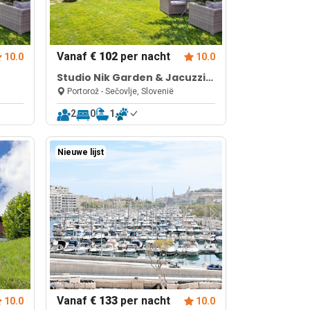
Vanaf
€ 102
per nacht
10.0
10.0
Studio Nik Garden & Jacuzzi
near Portoroz
Portorož - Sečovlje, Slovenië
2
0
1
Nieuwe lijst
Vanaf
€ 133
per nacht
10.0
10.0