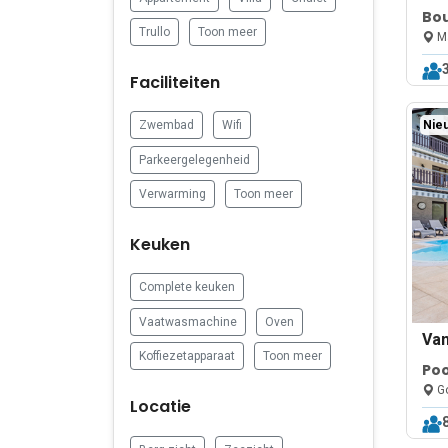
Bou
Trullo
Toon meer
Ap
Ma
Faciliteiten
Nieu
Zwembad
Wifi
Parkeergelegenheid
Verwarming
Toon meer
Keuken
Complete keuken
Vaatwasmachine
Oven
Va
Koffiezetapparaat
Toon meer
Poo
Jac
Go
Locatie