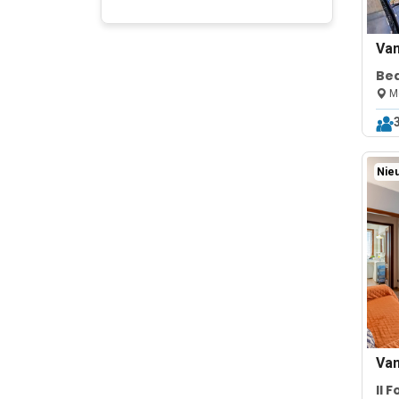
Va
Bea
Ap
Me
Nieu
Va
Il 