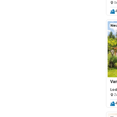
Ba
Se
Nieu
Va
Lod
BBQ
Ža