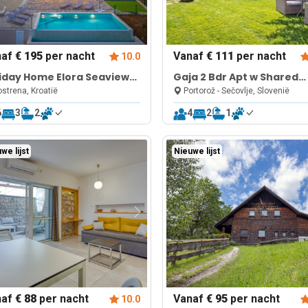
naf
€ 195
per nacht
Vanaf
€ 111
per nacht
10.0
iday Home Elora Seaview
Gaja 2 Bdr Apt w Shared
vate Pool And Garden
Jacuzzi & Garden near
strena, Kroatië
Portorož - Sečovlje, Slovenië
Portorož
6
3
2
4
2
1
we lijst
Nieuwe lijst
naf
€ 88
per nacht
Vanaf
€ 95
per nacht
10.0