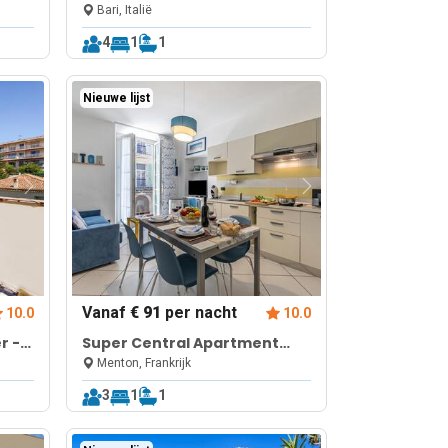
Bari
Bari, Italië
4
1
1
Nieuwe lijst
Vanaf
€ 91
per nacht
10.0
10.0
r -
Super Central Apartment
with Balcony
Menton, Frankrijk
3
1
1