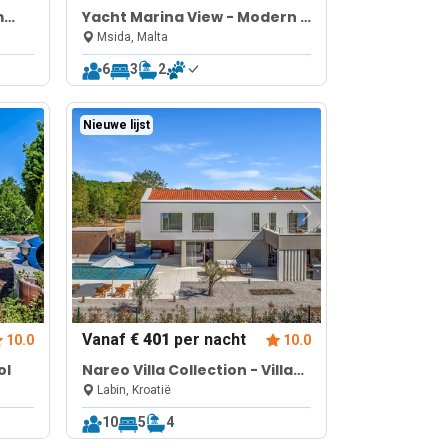
m
Yacht Marina View - Modern 3
bdrs Apart M
Msida, Malta
6
3
2
Nieuwe lijst
Vanaf
€ 401
per nacht
10.0
10.0
ol
Nareo Villa Collection - Villa
Eora
Labin, Kroatië
10
5
4