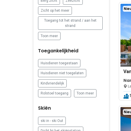
Berg zicht
Zeezicht
Nieu
Zicht op het meer
Toegang tot het strand / aan het
strand
Toon meer
Toegankelijkheid
Huisdieren toegestaan
Va
Huisdieren niet toegelaten
Nar
Kindvriendelijk
Na
La
Rolstoel toegang
Toon meer
Skiën
Nieu
ski in - ski Out
Dicht bij het skiënstation