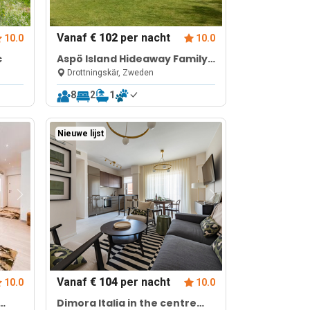
Vanaf
€ 102
per nacht
10.0
10.0
c
Aspö Island Hideaway Family
Home 60
Drottningskär, Zweden
8
2
1
Nieuwe lijst
Vanaf
€ 104
per nacht
10.0
10.0
Dimora Italia in the centre