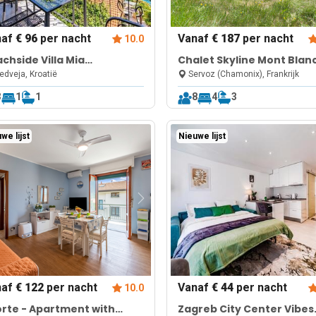
naf
€ 96
per nacht
Vanaf
€ 187
per nacht
10.0
chside Villa Mia
Chalet Skyline Mont Blan
artment 1
dveja, Kroatië
Servoz (Chamonix), Frankrijk
3
1
1
8
4
3
we lijst
Nieuwe lijst
naf
€ 122
per nacht
Vanaf
€ 44
per nacht
10.0
Forte - Apartment with
Zagreb City Center Vibes