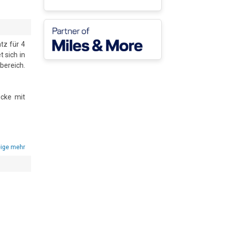
z für 4 
sich in 
ereich. 
cke mit 
equemes 
t einer 
e liegt 
ige mehr