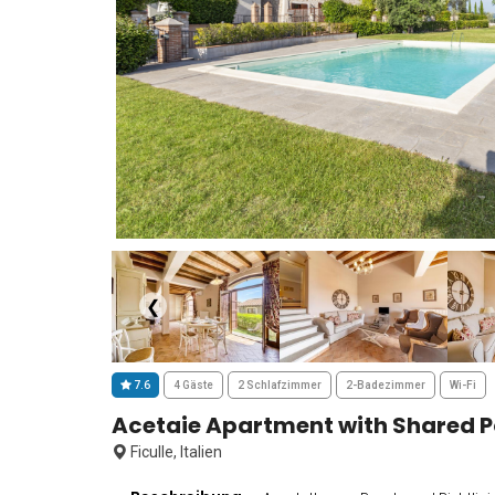
❮
7.6
4 Gäste
2 Schlafzimmer
2-Badezimmer
Wi-Fi
Acetaie Apartment with Shared Poo
Ficulle, Italien