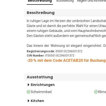
Beschreibung
Ausstattung
Regeln und Richtlini
Beschreibung
In ruhiger Lage im Herzen der umbrischen Landschaft
Gäste und ist damit die perfekte Wahl für einen Urlau
einem ruhigen Gebäude, und vom Hauptwohnbereich a
Den Gästen steht außerdem ein gemeinschaftlich gen
Das Innere der Wohnung ist elegant eingerichtet. D
sichtbaren Holzbalken und einen kühlen Terrakotta
Registrierungscode:
055013C296031372
Schlafsofa, einen Couchtisch und einen Flachbildf
CIN Number:
IT055013C296031372
-20 % mit dem Code ACETAIE20 für Buchung
Kaffeemaschine, einem Geschirrspüler, einem Kochfel
ganz in der Nähe, wo Besucher zahlreiche großartige
Schlafmöglichkeiten   

Ausstattung
Einrichtungen
Schlafzimmer 1: Das Schlafzimmer ist mit einem Dop
Schwimmbad
Klim
Schlafzimmer 2: Das Schlafzimmer ist mit zwei Einze
Kitchen