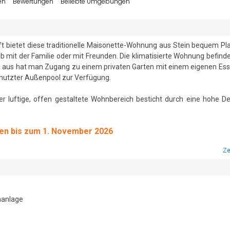
en
Bewertungen
Beliebte Umgebungen
 bietet diese traditionelle Maisonette-Wohnung aus Stein bequem Plat
b mit der Familie oder mit Freunden. Die klimatisierte Wohnung befindet 
us hat man Zugang zu einem privaten Garten mit einem eigenen Essb
utzter Außenpool zur Verfügung. 

er luftige, offen gestaltete Wohnbereich besticht durch eine hohe De
-Fußboden. Dieser Bereich verfügt über zwei stilvolle Sessel, ein b
ernseher. Der Küchen- und Essbereich ist komplett ausgestattet mi
en bis zum 1. November 2026
d, einem Backofen und einem Kühl-Gefrierkombination. Die Stadt Ficull
 Restaurants, Cafés und Geschäfte entdecken können. 

Ze
pelbett und einem Kleiderschrank ausgestattet.

aanlage
lbetten und einem Kleiderschrank ausgestattet.
