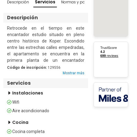
Servicios
Descripción
Normas y políticas
Reseñas
Entornos
Descripción
Retrocede en el tiempo en este 
encantador estudio situado en pleno 
centro histórico de Koper. Escondido 
entre las estrechas calles empedradas, 
el apartamento se encuentra en la 
primera planta de un encantador 
edificio antiguo. Situado en la primera 
Código de inscripción:
129556
planta, a menos de 6 minutos del mar, 
Mostrar más
este estudio es el punto de partida ideal 
Servicios
para un grupo de amigos que deseen 
explorar esta fascinante ciudad.

Instalaciones
Wifi
El espacioso estudio diáfano está muy 
Aire acondicionado
bien iluminado gracias a sus tres 
ventanas que dan a una calle tranquila. 
Cocina
Cuenta con un sofá, un televisor de 
pantalla plana, una elegante mesa de 
Cocina completa