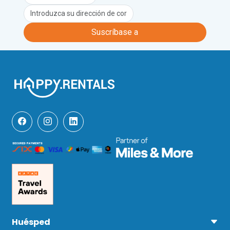
El aeropuerto más cercano es el de 
Trieste, en Italia, situado a una hora en 
Suscríbase a
coche. Como alternativa, el aeropuerto 
de Liubliana se encuentra a una hora y 
45 minutos.
Lamentablemente, no se admiten 
mascotas en este alojamiento.
Huésped