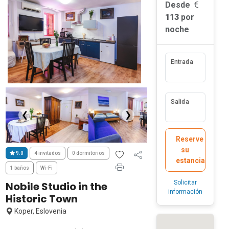
Desde
113
por
noche
Entrada
Salida
❮
❯
Reserve
su
9.0
4 invitados
0 dormitorios
estancia
1 baños
Wi-Fi
Solicitar
Nobile Studio in the
información
Historic Town
Koper, Eslovenia