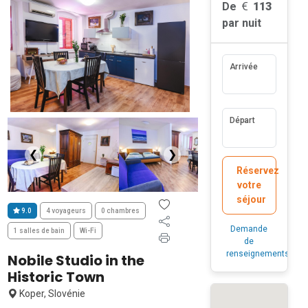
De
113
par nuit
Arrivée
Départ
❮
❯
Réservez
votre
séjour
9.0
4 voyageurs
0 chambres
Demande
1 salles de bain
Wi-Fi
de
renseignements
Nobile Studio in the
Historic Town
Koper, Slovénie