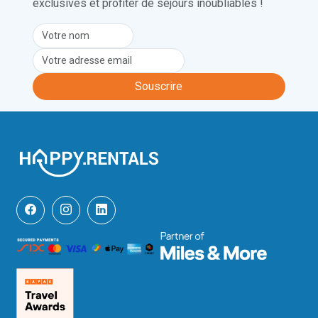
exclusives et profiter de séjours inoubliables !
L’aéroport le plus proche est celui de 
Trieste, en Italie, situé à 1 heure de 
route. L’aéroport de Ljubljana se trouve 
quant à lui à 1 heure et 45 minutes.
Souscrire
Malheureusement, les animaux de 
compagnie ne sont pas admis dans cet 
établissement.