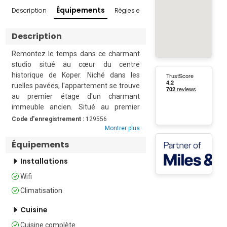
Équipements
Description
Règles et conditions
Avis
Enviro
Description
Remontez le temps dans ce charmant 
studio situé au cœur du centre 
historique de Koper. Niché dans les 
ruelles pavées, l'appartement se trouve 
au premier étage d'un charmant 
immeuble ancien. Situé au premier 
étage, à moins de 6 minutes de la mer, 
Code d'enregistrement :
129556
ce studio constitue un point de départ 
Montrer plus
idéal pour des amis souhaitant 
Équipements
découvrir cette ville fascinante.

Installations
Spacieux et ouvert, ce studio est baigné 
Wifi
de lumière grâce à ses trois fenêtres 
Climatisation
donnant sur une rue calme. Il comprend 
un canapé, une télévision à écran plat, 
Cuisine
une élégante table à manger et une 
grande armoire ancienne. La cuisine 
Cuisine complète