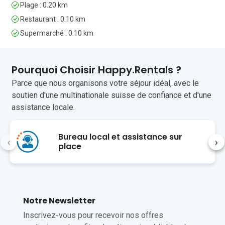
charmante ville portuaire d’Izola (à 16 
Plage : 0.20 km
minutes). L’une des plus anciennes 
Restaurant : 0.10 km
localités de la côte, elle regorge 
d’histoire et possède un port de 
Supermarché : 0.10 km
plaisance animé. Les visiteurs peuvent 
louer des kayaks et des planches de 
paddle pour explorer ce littoral 
Pourquoi Choisir Happy.Rentals ?
époustouflant.

Parce que nous organisons votre séjour idéal, avec le
soutien d'une multinationale suisse de confiance et d'une
Loin de la côte, la région est réputée 
pour ses formations rocheuses, ses 
assistance locale.
grottes et ses rivières souterraines. Les 
grottes de Skocjan (à 30 minutes), 
Bureau local et assistance sur
classées au patrimoine mondial de 
‹
›
place
l’UNESCO, offrent un spectacle 
grandiose avec leurs galeries, 
stalagmites et stalactites.

Pour vos repas, rendez-vous au marché 
Notre Newsletter
fermier quotidien de Koper. Vous y 
trouverez les meilleurs ingrédients 
Inscrivez-vous pour recevoir nos offres
locaux, d’une fraîcheur incomparable.
