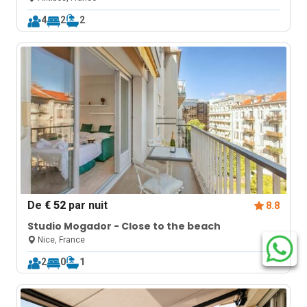
4
2
2
De
€ 52
par nuit
8.8
Studio Mogador - Close to the beach
Nice, France
2
0
1