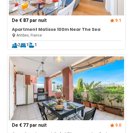
De
€ 87
par nuit
9.1
Apartment Matisse 100m Near The Sea
Antibes, France
2
1
1
De
€ 77
par nuit
9.0