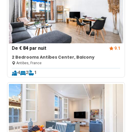
De
€ 84
par nuit
9.1
2 Bedrooms Antibes Center, Balcony
Antibes, France
4
2
1