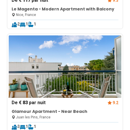
De
€ 117
par nuit
9.3
Le Magenta - Modern Apartment with Balcony
Nice, France
2
1
1
De
€ 83
par nuit
9.2
Glamour Apartment - Near Beach
Juan les Pins, France
3
1
1