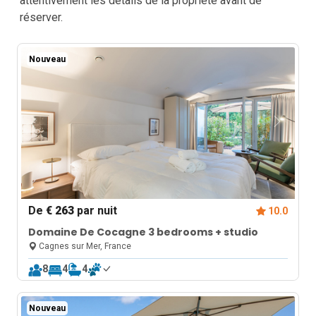
attentivement les détails de la propriété avant de
réserver.
Nouveau
De
€ 263
par nuit
10.0
Domaine De Cocagne 3 bedrooms + studio
Cagnes sur Mer, France
8
4
4
Nouveau