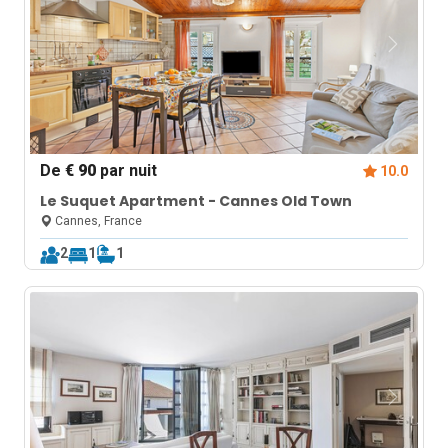
De
€ 90
par nuit
10.0
Le Suquet Apartment - Cannes Old Town
Cannes, France
2
1
1