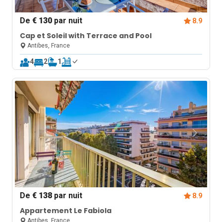
De
€ 130
par nuit
8.9
Cap et Soleil with Terrace and Pool
Antibes, France
4
2
1
De
€ 138
par nuit
8.9
Appartement Le Fabiola
Antibes, France