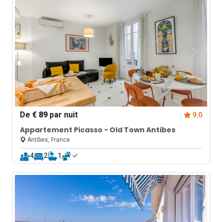
De
€ 89
par nuit
9.0
Appartement Picasso - Old Town Antibes
Antibes, France
4
2
1