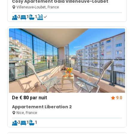
Cosy Apartement Gaia Villeneuve-Loubet
Villeneuve-Loubet, France
3
1
1
De
€ 80
par nuit
9.0
Appartement Liberation 2
Nice, France
3
1
1