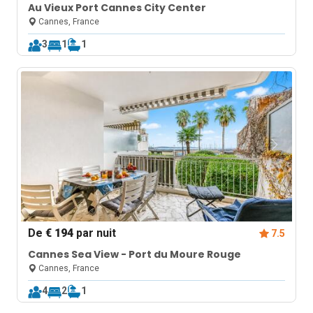
Au Vieux Port Cannes City Center
Cannes, France
3
1
1
De
€ 194
par nuit
7.5
Cannes Sea View - Port du Moure Rouge
Cannes, France
4
2
1