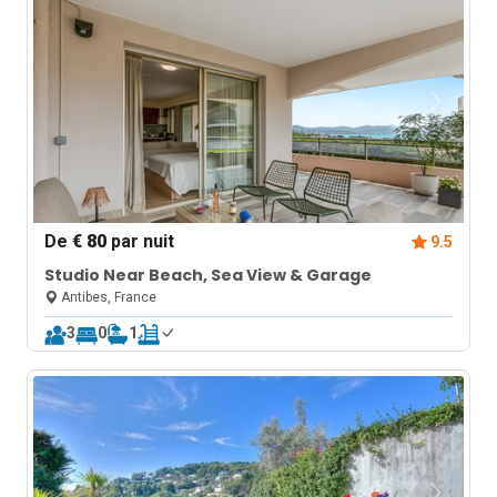
De
€ 80
par nuit
9.5
Studio Near Beach, Sea View & Garage
Antibes, France
3
0
1