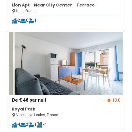
Lion Apt - Near City Center - Terrace
Nice, France
2
0
1
De
€ 46
par nuit
10.0
Royal Park
Villeneuve-Loubet, France
4
2
1