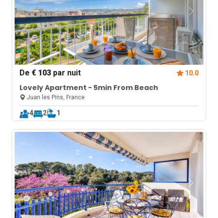
De
€ 103
par nuit
10.0
Lovely Apartment - 5min From Beach
Juan les Pins, France
4
2
1