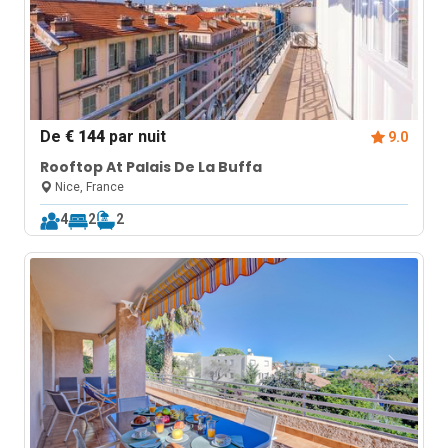
De
€ 144
par nuit
9.0
Rooftop At Palais De La Buffa
Nice, France
4
2
2