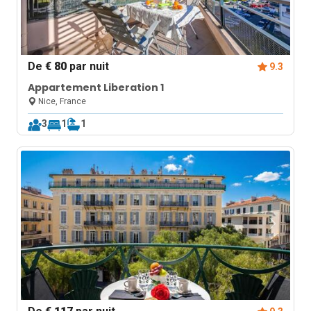
De
€ 80
par nuit
9.3
Appartement Liberation 1
Nice, France
3
1
1