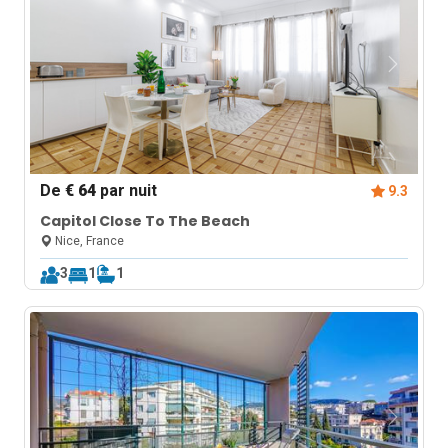
De
€ 64
par nuit
9.3
Capitol Close To The Beach
Nice, France
3
1
1