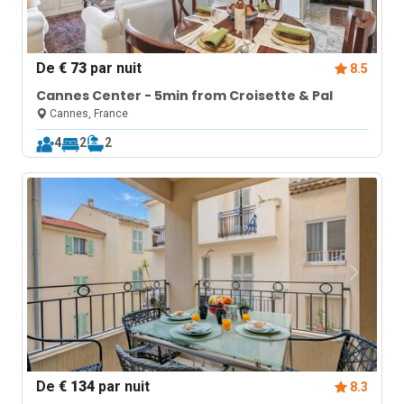
De
€ 73
par nuit
8.5
Cannes Center - 5min from Croisette & Pal
Cannes, France
4
2
2
De
€ 134
par nuit
8.3