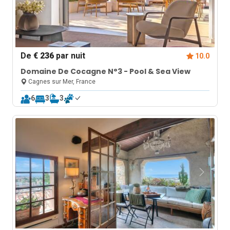
De
€ 236
par nuit
10.0
Domaine De Cocagne N°3 - Pool & Sea View
Cagnes sur Mer, France
6
3
3