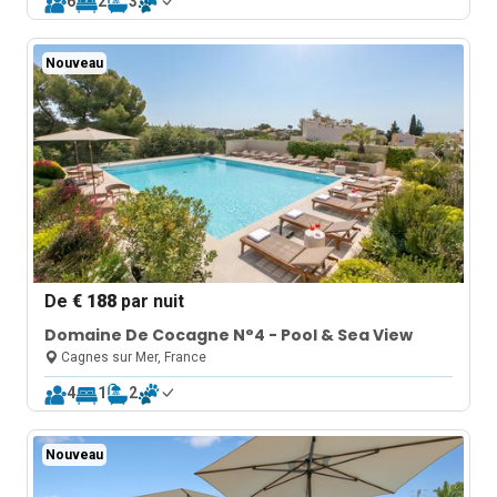
6
2
3
Nouveau
De
€ 188
par nuit
Domaine De Cocagne N°4 - Pool & Sea View
Cagnes sur Mer, France
4
1
2
Nouveau