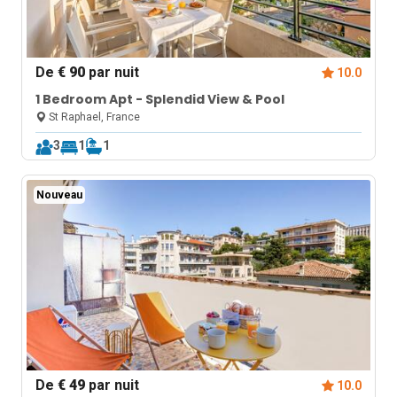
De
€ 90
par nuit
10.0
1 Bedroom Apt - Splendid View & Pool
St Raphael, France
3
1
1
Nouveau
De
€ 49
par nuit
10.0