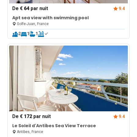
De
€ 64
par nuit
9.4
Apt sea view with swimming pool
Golfe-Juan, France
2
1
1
De
€ 172
par nuit
9.4
Le Soleil d'Antibes Sea View Terrace
Antibes, France