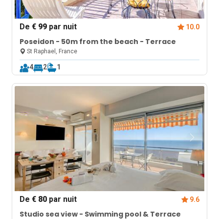
De
€ 99
par nuit
10.0
Poseidon - 50m from the beach - Terrace
St Raphael, France
4
2
1
De
€ 80
par nuit
9.6
Studio sea view - Swimming pool & Terrace