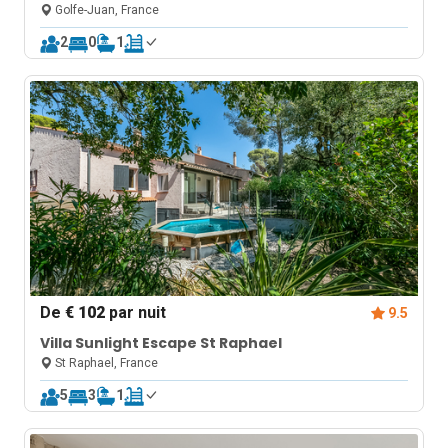
Golfe-Juan, France
2
0
1
De
€ 102
par nuit
9.5
Villa Sunlight Escape St Raphael
St Raphael, France
5
3
1