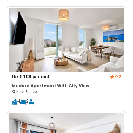
De
€ 103
par nuit
9.2
Modern Apartment With City View
Nice, France
4
2
1