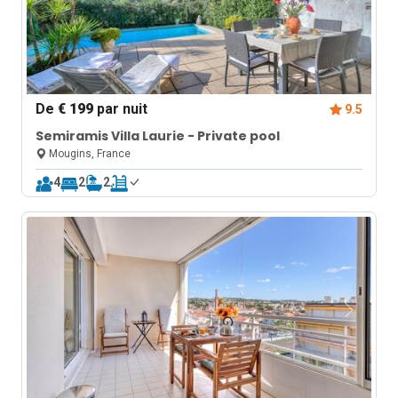
De
€ 199
par nuit
9.5
Semiramis Villa Laurie - Private pool
Mougins, France
4
2
2