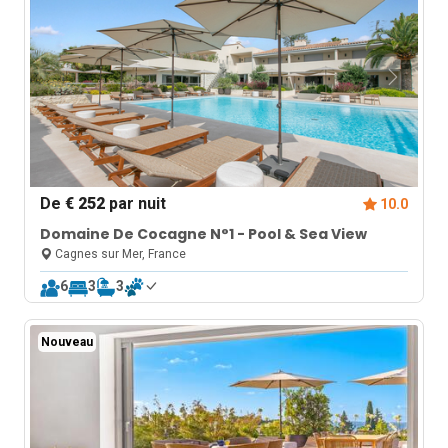
De
€ 252
par nuit
10.0
Domaine De Cocagne N°1 - Pool & Sea View
Cagnes sur Mer, France
6
3
3
Nouveau