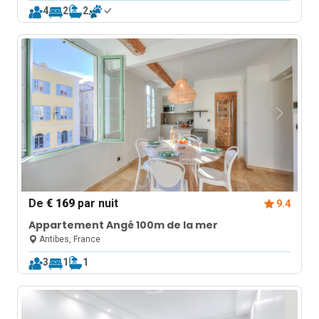
4
2
2
De
€ 169
par nuit
9.4
Appartement Angé 100m de la mer
Antibes, France
3
1
1