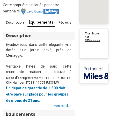
Cette propriété est louée par notre
partenaire
Équipements
Description
Règles et conditions
Avis
Enviro
Description
Évadez-vous dans cette élégante villa 
dotée d'un jardin privé, près de 
Menaggio.

Véritable havre de paix, cette 
charmante maison se trouve à 
seulement 10 minutes en voiture de 
Code d'enregistrement :
013111-CNI-00018
Menaggio, l'une des villes du « Triangle 
CIN Number:
IT013111C2T3UKSNLW
d'Or ». C'est le point de départ idéal pour 
Un dépôt de garantie de
500 doit
découvrir les plus belles attractions et 
être payé sur place pour les groupes
les lieux incontournables du lac de 
de moins de 21 ans.
Côme. Cette villa moderne de trois 
Montrer plus
chambres peut accueillir jusqu'à 6 
Équipements
personnes et vous offre des moments 