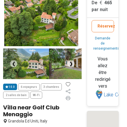
De
465
par nuit
Réservez
Demande
de
renseignements
Vous
❮
❯
allez
être
redirigé
vers
10.0
6 voyageurs
3 chambres
2 salles de bain
Wi-Fi
Villa near Golf Club
Menaggio
Grandola Ed Uniti, Italy