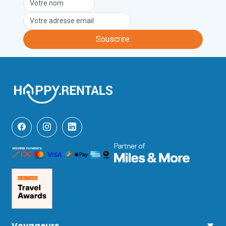
ethnologique de la Val Sanagra est à 
découvrir. Un supermarché, quelques 
restaurants, l'arrêt de bus Grandola-
Bivio et un service de location de vélos 
Souscrire
se trouvent à seulement 10 minutes à 
pied, ce qui ajoute au confort de la 
location. De plus, le Golf Club 
Cadenabbia Menaggio est à peine à 5 
minutes en voiture. L'aéroport 
international le plus proche est celui de 
Milan Malpensa, situé à environ 90 
minutes en voiture.
Voyageurs