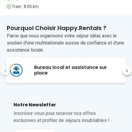
Veuillez noter que la propriété 
Train : 8.00 km
n'accueille que les groupes âgés de plus 
de 21 ans.

Pourquoi Choisir Happy.Rentals ?
Situation

Parce que nous organisons votre séjour idéal, avec le
À moins de 10 minutes en voiture, vous 
soutien d'une multinationale suisse de confiance et d'une
pourrez rejoindre la ville de Menaggio, 
assistance locale.
dans le Triangle d'Or, d'où vous pourrez 
facilement explorer d'autres joyaux tels 
Bureau local et assistance sur
que la Villa Carlotta, Tremezzo, Bellagio 
‹
›
place
et Varenna, sur le lac de Côme. La villa 
est idéale pour une escapade nature, 
car vous pouvez faire une randonnée 
panoramique vers la Val di Sanagra 
toute proche, à seulement 15 minutes à 
Notre Newsletter
pied, qui offre des vues panoramiques 
sur la beauté environnante, des 
Inscrivez-vous pour recevoir nos offres
cascades, des ponts romains et bien 
exclusives et profiter de séjours inoubliables !
plus encore. De plus, pour les 
passionnés d'histoire, le musée 