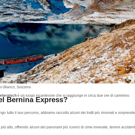
ago Bianco, Svizzera
orteratsch
è un luogo incantevole che si raggiunge in circa due ore di cammino.
 del Bernina Express?
o tutto il suo percorso, abbiamo raccolto alcuni dei tratti più rinomati e sorprende
 più alto, offrendo alcuni dei panorami più iconici di cime innevate, terreni accident