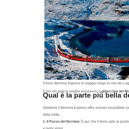
Il treno Bernina Express in viaggio lungo le rive del L
E per chi ama le lunghe escursioni, il
ghiacciaio del M
Qual è la parte più bella
Sebbene il Bernina Express offra scenari mozzafiato lung
della tratta:
1. Il Passo del Bernina:
È qui che il treno sale al punto
e laghi alpini.