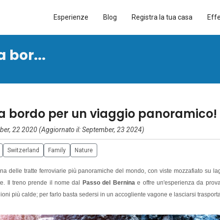
Esperienze
Blog
Registra la tua casa
Eff
a bor...
li a bordo per un viaggio panoramico!
er, 22 2020 (Aggiornato il: September, 23 2024)
Switzerland
Family
Nature
na delle tratte ferroviarie più panoramiche del mondo, con viste mozzafiato su la
te. Il treno prende il nome dal
Passo del Bernina
e offre un'esperienza da prov
ni più calde; per farlo basta sedersi in un accogliente vagone e lasciarsi trasport