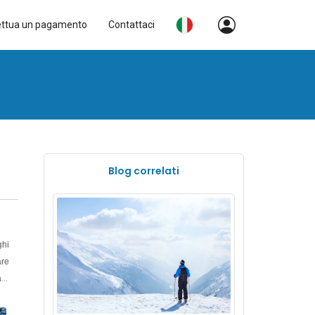
ettua un pagamento
Contattaci
Blog correlati
ghi
are
are