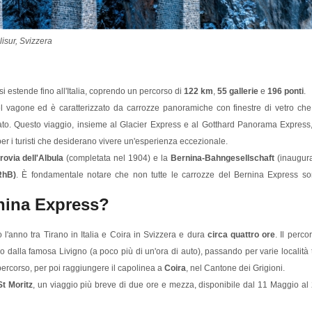
lisur, Svizzera
?
 estende fino all'Italia, coprendo un percorso di
122 km
,
55 gallerie
e
196 ponti
.
del vagone ed è caratterizzato da carrozze panoramiche con finestre di vetro che
afiato. Questo viaggio, insieme al Glacier Express e al Gotthard Panorama Express
per i turisti che desiderano vivere un'esperienza eccezionale.
rovia dell'Albula
(completata nel 1904) e la
Bernina-Bahngesellschaft
(inaugur
RhB)
. È fondamentale notare che non tutte le carrozze del Bernina Express s
ernina Express?
 l'anno tra Tirano in Italia e Coira in Svizzera e dura
circa quattro ore
. Il perco
ano dalla famosa Livigno (a poco più di un'ora di auto), passando per varie località 
 percorso, per poi raggiungere il capolinea a
Coira
, nel Cantone dei Grigioni.
St Moritz
, un viaggio più breve di due ore e mezza, disponibile dal 11 Maggio al