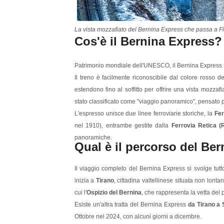
La vista mozzafiato del Bernina Express che passa a Fi
Cos'è il Bernina Express
Patrimonio mondiale dell'UNESCO, il Bernina Express si
Il treno è facilmente riconoscibile dal colore rosso 
estendono fino al soffitto per offrire una vista mozz
stato classificato come "viaggio panoramico", pensato 
L'espresso unisce due linee ferroviarie storiche, la
Fer
nel 1910), entrambe gestite dalla
Ferrovia Retica (
panoramiche.
Qual è il percorso del B
Il viaggio completo del Bernina Express si svolge tutto
inizia a
Tirano
, cittadina valtellinese situata non lont
cui l'
Ospizio del Bernina
, che rappresenta la vetta del
Esiste un'altra tratta del Bernina Express
da Tirano a 
Ottobre nel 2024, con alcuni giorni a dicembre.