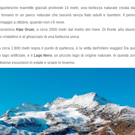
igantesche marmitte glaciali profonde 14 metri, una bellezza naturale creata da
i trovano in un parco naturale che lascerà senza fiato adulti e bambini. Il peri
da maggio a ottobre, quando non c'è neve.
panoramica
Alpe Grum
, a circa 2000 metri dal livello del mare. Di fronte alla stazi
 cristallino e al ghiacciaio di una bellezza unica.
irca 1.800 metri sopra il punto di partenza, è la vetta dell'intero viaggio! Da qui
n lago artificiale, e il
Lago Nero
, un piccolo lago di origine naturale. In questa zo
iverse escursioni in estate e sciare in inverno.