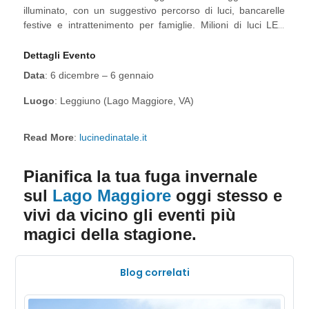
illuminato, con un suggestivo percorso di luci, bancarelle
festive e intrattenimento per famiglie. Milioni di luci LED
creano un’atmosfera magica, perfetta per una passeggiata
serale invernale sul lago.
Dettagli Evento
Data
: 6 dicembre – 6 gennaio
Luogo
: Leggiuno (Lago Maggiore, VA)
Read More
:
lucinedinatale.it
Pianifica la tua fuga invernale
sul
Lago Maggiore
oggi stesso e
vivi da vicino gli eventi più
magici della stagione.
Blog correlati