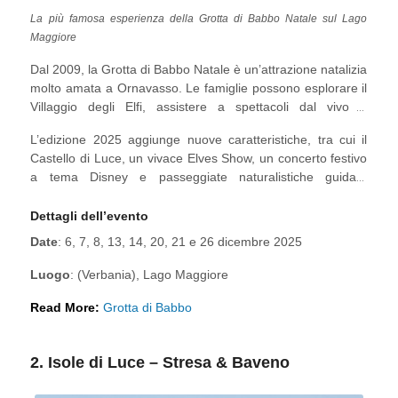
La più famosa esperienza della Grotta di Babbo Natale sul Lago
Maggiore
Dal 2009, la Grotta di Babbo Natale è un’attrazione natalizia
molto amata a Ornavasso. Le famiglie possono esplorare il
Villaggio degli Elfi, assistere a spettacoli dal vivo e
camminare attraverso un tunnel sotterraneo di duecento
L’edizione 2025 aggiunge nuove caratteristiche, tra cui il
metri che si apre in una maestosa sala di marmo alta 30
Castello di Luce, un vivace Elves Show, un concerto festivo
metri, dove Babbo Natale accoglie i visitatori.
a tema Disney e passeggiate naturalistiche guidate
attraverso il paesaggio circostante.
Dettagli dell’evento
Date
: 6, 7, 8, 13, 14, 20, 21 e 26 dicembre 2025
Luogo
: (Verbania), Lago Maggiore
Read More:
Grotta di Babbo
2. Isole di Luce – Stresa & Baveno