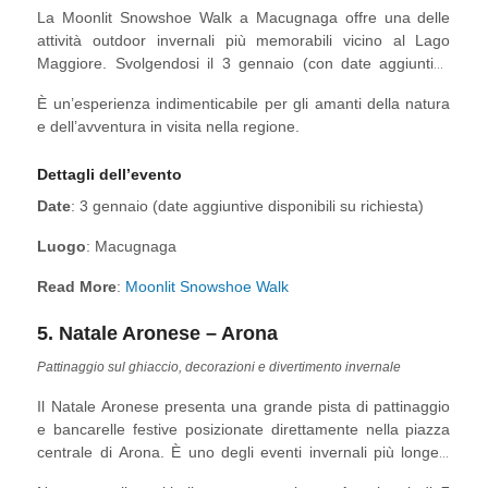
La Moonlit Snowshoe Walk a Macugnaga offre una delle
attività outdoor invernali più memorabili vicino al Lago
Maggiore. Svolgendosi il 3 gennaio (con date aggiuntive
disponibili su richiesta), questa escursione notturna
È un’esperienza indimenticabile per gli amanti della natura
permette ai partecipanti di esplorare i sentieri innevati ai
e dell’avventura in visita nella regione.
piedi del Monte Rosa sotto la luce naturale della luna.
Dettagli dell’evento
Date
: 3 gennaio (date aggiuntive disponibili su richiesta)
Luogo
: Macugnaga
Read More
:
Moonlit Snowshoe Walk
5. Natale Aronese – Arona
Pattinaggio sul ghiaccio, decorazioni e divertimento invernale
Il Natale Aronese presenta una grande pista di pattinaggio
e bancarelle festive posizionate direttamente nella piazza
centrale di Arona. È uno degli eventi invernali più longevi
sul Lago Maggiore.