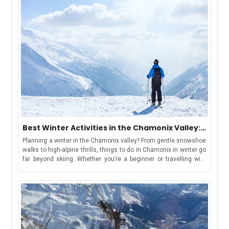
Best Winter Activities in the Chamonix Valley:
Chamonix, Les Houches, Argentière &
Planning a winter in the Chamonix valley? From gentle snowshoe
Vallorcine
walks to high-alpine thrills, things to do in Chamonix in winter go
far beyond skiing. Whether you’re a beginner or travelling with
kids, there’s something for everyone. Keep reading for top
activity suggestions, estimated costs, travel tips, and where to
find your winter base in the Chamonix ValleyBut first, let’s
understand-How to Use This GuideWe have curated this guide to
make your holiday shortlisting a cakewalk. This guide includes
each area in the valley, offering a distinct winter
experience:Chamonix: ideal for lively stays, easy access to