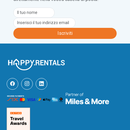
trovare un’ampia varietà di prodotti 
artigianali locali e prodotti freschi. Il 
ristorante più vicino dista 5 minuti a 
piedi e ci sono due supermercati a 
meno di 10 minuti a piedi dalla struttura.

Iscriviti
Più a nord lungo la costa si trova il porto 
di Palau (a 22 minuti in auto); da qui gli 
ospiti possono prendere un traghetto 
per il Parco Nazionale dell’Arcipelago 
della Maddalena, un’area marina 
protetta famosa per le sue splendide 
isole, le spiagge e la variegata vita 
marina. Dal porto turistico sono inoltre 
disponibili escursioni in barca e servizi di 
noleggio.

L’aeroporto internazionale più vicino è 
quello di Olbia, a 35 minuti di auto 
dall’appartamento.