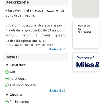
Descrizione
Rilassatevi nelle acque azzurre del 
Golfo di Cannigione.

Situato in posizione strategica a pochi 
minuti dalla spiaggia locale (3 minuti in 
auto/10 minuti a piedi), questo 
luminoso appartamento al primo piano 
Codice di registrazione:
S3342
è la meta perfetta per una rilassante 
CIN Number:
IT090006C2000S3342
Mostra di più
vacanza al mare in Costa Smeralda. 

Servizi
Ideale per godersi la vita all’aperto, 
Strutture
questa villa può ospitare comodamente 
6 persone e dispone di una spaziosa 
Wifi
terrazza che si affaccia sui tetti fino al 
Parcheggio
Golfo di Cannigione. Qui gli ospiti 
possono rilassarsi con un caffè al 
Aria condizionata
mattino e godersi pasti tranquilli dopo 
Mostra di più
Cucina
una giornata in spiaggia.

Cucina completa
All’interno, l’appartamento climatizzato 