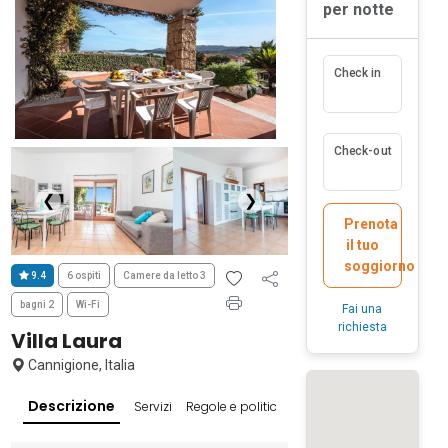
per notte
Check in
Check-out
❮
❯
Prenota
il tuo
soggiorno
9.4
6 ospiti
Camere da letto 3
bagni 2
Wi-Fi
Fai una
richiesta
Villa Laura
Cannigione, Italia
Descrizione
Servizi
Regole e politiche
Recensioni