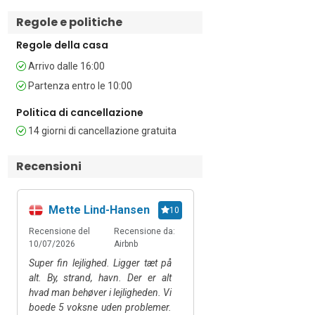
Regole e politiche
Camera da letto 3: Anche la terza 
camera da letto gode di accesso diretto 
Regole della casa
alla terrazza, dispone di due letti singoli 
e di un bagno privato. 

Arrivo dalle 16:00
Partenza entro le 10:00
Bagni: 

Politica di cancellazione
Bagno 1: Il bagno principale è dotato di 
14 giorni di cancellazione gratuita
doccia integrata nella vasca, bidet, 
lavabo e WC 

Recensioni
Bagno 2: Il bagno privato è dotato di 
doccia (con doccetta), lavabo e WC. 
Andreea Isabel
Mette Lind-Hansen
10
Questo bagno è accessibile agli ospiti 
Pirjol
con disabilità.

Recensione del
Recensione da:
10/07/2026
Airbnb
Recensione del
Rec
Altre caratteristiche: 

02/07/2026
Airb
Super fin lejlighed. Ligger tæt på
alt. By, strand, havn. Der er alt
We had a great time at 
• Vista mare • Giardino privato • 
hvad man behøver i lejligheden. Vi
The view from the te
Terrazza • Zona pranzo all’aperto • 
boede 5 voksne uden problemer.
amazing. Super clean,