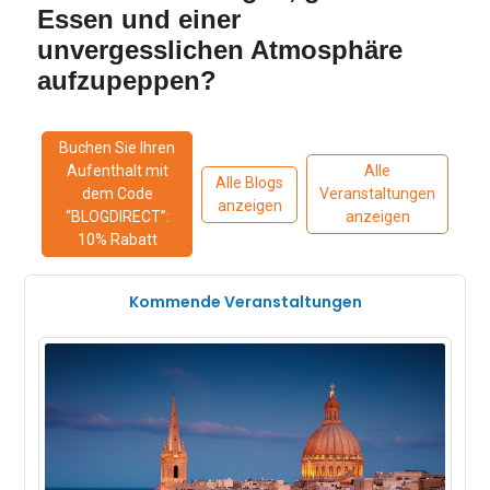
Essen und einer
unvergesslichen Atmosphäre
aufzupeppen?
Buchen Sie Ihren
Aufenthalt mit
Alle
Alle Blogs
dem Code
Veranstaltungen
anzeigen
“BLOGDIRECT”:
anzeigen
10% Rabatt
Kommende Veranstaltungen