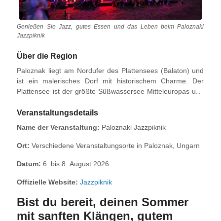
Genießen Sie Jazz, gutes Essen und das Leben beim Paloznaki
Jazzpiknik
Über die Region
Paloznak liegt am Nordufer des Plattensees (Balaton) und
ist ein malerisches Dorf mit historischem Charme. Der
Plattensee ist der größte Süßwassersee Mitteleuropas und
bekannt für Segeln, Schwimmen und Radfahren sowie
seine reiche kulinarische Tradition.
Veranstaltungsdetails
Name der Veranstaltung:
Paloznaki Jazzpiknik
Ort:
Verschiedene Veranstaltungsorte in Paloznak, Ungarn
Datum:
6. bis 8. August 2026
Offizielle Website:
Jazzpiknik
Bist du bereit, deinen Sommer
mit sanften Klängen, gutem