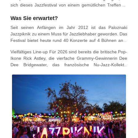
sich dieses Jazzfestival von einem gemütlichen Treffen zu
einem der führenden Musikereignisse Ungarns entwickelt.
Was Sie erwartet?
Mit Konzerten ungarischer und internationaler Künstler auf
der Hauptbühne können Gäste tagsüber auf Decken
Seit seinen Anfängen im Jahr 2012 ist das Paloznaki
entspannen und nachts unter den Sternen tanzen. Das
Jazzpiknik zu einem Muss für Jazzliebhaber geworden. Das
Event setzt auf hochwertige Gastronomie, lokale Produkte
Festival bietet heute rund 40 Konzerte auf 4 Bühnen an 3
und Nachhaltigkeit.
Tagen.
Vielfältiges Line-up Für 2026 sind bereits die britische Pop-
Ikone Rick Astley, die vierfache Grammy-Gewinnerin Dee
Dee Bridgewater, das französische Nu-Jazz-Kollektiv
Electro Deluxe und die österreichische Elektro-Swing-Band
Deladap angekündigt.