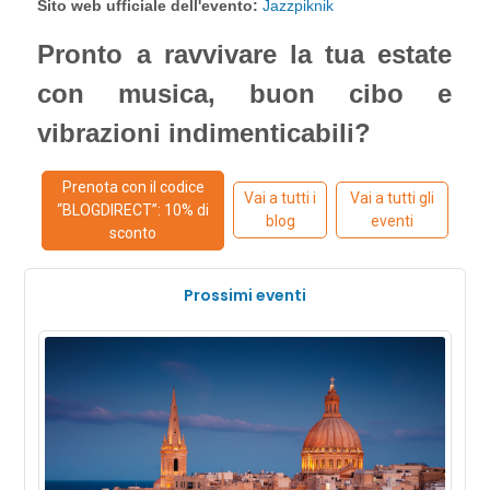
Sito web ufficiale dell'evento:
Jazzpiknik
Pronto a ravvivare la tua estate
con musica, buon cibo e
vibrazioni indimenticabili?
Prenota con il codice
Vai a tutti i
Vai a tutti gli
“BLOGDIRECT”: 10% di
blog
eventi
sconto
Prossimi eventi