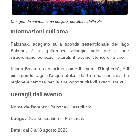
Una grande celebrazione del jazz, del cibo e della vita
Informazioni sull'area
Paloznak, adagiato sulla sponda settentrionale del lago
Balaton, è un pittoresco villaggio noto per le sue
straordinarie bellezze naturali, il fascino storico e la vivace
scena culturale. Il villaggio offre una vista mozzafiato sul
Il lago Balaton, conosciuto come il “mare d'Ungheria”, è il
lago e sui vigneti circostanti, rendendolo una fuga perfetta
più grande lago d'acqua dolce dell'Europa centrale. La
per gli amanti della natura e del vino.
regione è famosa per le sue opportunità di svago, tra cui il
nuoto, la vela e il ciclismo, oltre che per le sue ricche
Dettagli dell'evento
tradizioni culinarie. I visitatori di Paloznak possono
esplorare le spiagge, i vigneti e i punti di riferimento culturali
Nome dell'evento:
Paloznaki Jazzpiknik
nelle vicinanze, rendendola una destinazione ideale per
una rilassante vacanza estiva.
Luogo:
Diverse location in Palozniak
Data:
dal 6 all'8 agosto 2026